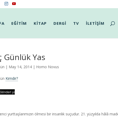
FA
EĞİTİM
KİTAP
DERGİ
TV
İLETİŞİM
ç Günlük Yas
Gün
| May 14, 2014 |
Homo Novus
Gün
Kimdir?
nci yurttaşlarımızın ölmesi bir insanlık suçudur. 21. yüzyılda hâlâ made