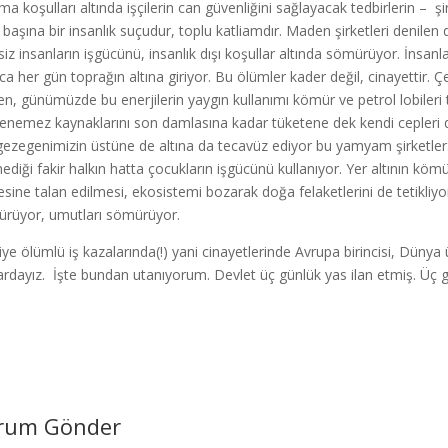
şma koşulları altında işçilerin can güvenliğini sağlayacak tedbirlerin –
ı başına bir insanlık suçudur, toplu katliamdır. Maden şirketleri denile
siz insanların işgücünü, insanlık dışı koşullar altında sömürüyor. İn
arca her gün toprağın altına giriyor. Bu ölümler kader değil, cinayettir. Ç
en, günümüzde bu enerjilerin yaygın kullanımı kömür ve petrol lobiler
lenemez kaynaklarını son damlasına kadar tüketene dek kendi cepleri
 gezegenimizin üstüne de altına da tecavüz ediyor bu yamyam şirketler
ediği fakir halkın hatta çocukların işgücünü kullanıyor. Yer altının kö
esine talan edilmesi, ekosistemi bozarak doğa felaketlerini de tetikli
rüyor, umutları sömürüyor.
iye ölümlü iş kazalarında(!) yani cinayetlerinde Avrupa birincisi, Düny
lardayız. İşte bundan utanıyorum. Devlet üç günlük yas ilan etmiş. Üç 
rum Gönder