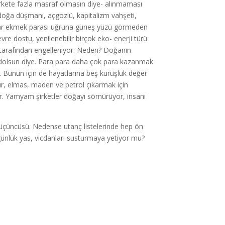
 şirkete fazla masraf olmasın diye- alınmaması
n doğa düşmanı, açgözlü, kapitalizm vahşeti,
sanlar ekmek parası uğruna güneş yüzü görmeden
evre dostu, yenilenebilir birçok eko- enerji türü
i tarafından engelleniyor. Neden? Doğanın
 dolsun diye. Para para daha çok para kazanmak
. Bunun için de hayatlarına beş kuruşluk değer
mür, elmas, maden ve petrol çıkarmak için
yor. Yamyam şirketler doğayı sömürüyor, insanı
a üçüncüsü. Nedense utanç listelerinde hep ön
günlük yas, vicdanları susturmaya yetiyor mu?