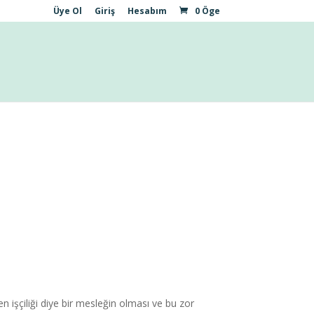
Üye Ol
Giriş
Hesabım
0 Öge
n işçiliği diye bir mesleğin olması ve bu zor