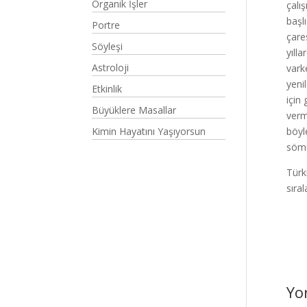
Organik İşler
çalı
başl
Portre
çare
Söyleşi
yıll
Astroloji
vark
yeni
Etkinlik
için
Büyüklere Masallar
verm
Kimin Hayatını Yaşıyorsun
böyl
sömü
Türk
sıra
Yo