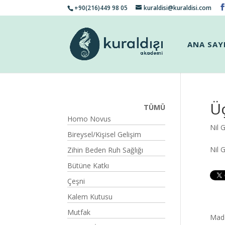
+90(216)449 98 05
kuraldisi@kuraldisi.com
ANA SAY
Ü
TÜMÜ
Homo Novus
Nil 
Bireysel/Kişisel Gelişim
Nil 
Zihin Beden Ruh Sağlığı
Bütüne Katkı
Çeşni
Kalem Kutusu
Mutfak
Made