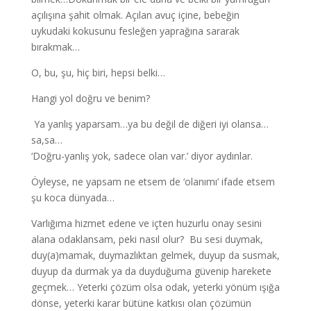
açılışına şahit olmak. Açılan avuç içine, bebeğin
uykudaki kokusunu fesleğen yaprağına sararak
bırakmak…
O, bu, şu, hiç biri, hepsi belki…
Hangi yol doğru ve benim?
Ya yanlış yaparsam…ya bu değil de diğeri iyi olansa…
sa,sa…
‘Doğru-yanlış yok, sadece olan var.’ diyor aydınlar.
Öyleyse, ne yapsam ne etsem de ‘olanımı’ ifade etsem
şu koca dünyada…
Varlığıma hizmet edene ve içten huzurlu onay sesini
alana odaklansam, peki nasıl olur? Bu sesi duymak,
duy(a)mamak, duymazlıktan gelmek, duyup da susmak,
duyup da durmak ya da duyduğuma güvenip harekete
geçmek… Yeterki çözüm olsa odak, yeterki yönüm ışığa
dönse, yeterki karar bütüne katkısı olan çözümün