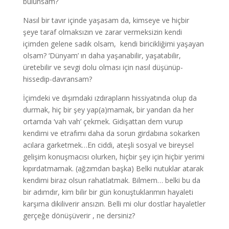
bulunsam?
Nasıl bir tavır içinde yaşasam da, kimseye ve hiçbir
şeye taraf olmaksızın ve zarar vermeksizin kendi
içimden gelene sadık olsam, kendi biricikliğimi yaşayan
olsam? ‘Dünyam’ ın daha yaşanabilir, yaşatabilir,
üretebilir ve sevgi dolu olması için nasıl düşünüp-
hissedip-davransam?
İçimdeki ve dışımdaki ızdırapların hissiyatında olup da
durmak, hiç bir şey yap(a)mamak, bir yandan da her
ortamda ‘vah vah’ çekmek. Gidişattan dem vurup
kendimi ve etrafımı daha da sorun girdabına sokarken
acılara garketmek…En ciddi, ateşli sosyal ve bireysel
gelişim konuşmacısı olurken, hiçbir şey için hiçbir yerimi
kıpırdatmamak. (ağzımdan başka) Belki nutuklar atarak
kendimi biraz olsun rahatlatmak. Bilmem… belki bu da
bir adımdır, kim bilir bir gün konuştuklarımın hayaleti
karşıma dikiliverir ansızın. Belli mi olur dostlar hayaletler
gerçeğe dönüşüverir , ne dersiniz?