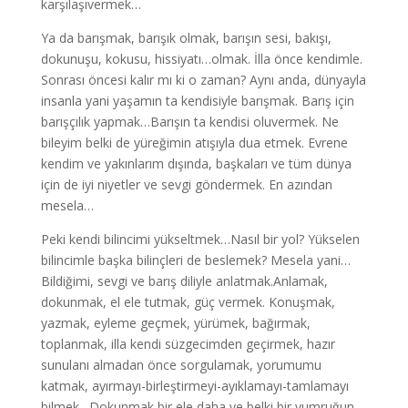
karşılaşıvermek…
Ya da barışmak, barışık olmak, barışın sesi, bakışı,
dokunuşu, kokusu, hissiyatı…olmak. İlla önce kendimle.
Sonrası öncesi kalır mı ki o zaman? Aynı anda, dünyayla
insanla yani yaşamın ta kendisiyle barışmak. Barış için
barışçılık yapmak…Barışın ta kendisi oluvermek. Ne
bileyim belki de yüreğimin atışıyla dua etmek. Evrene
kendim ve yakınlarım dışında, başkaları ve tüm dünya
için de iyi niyetler ve sevgi göndermek. En azından
mesela…
Peki kendi bilincimi yükseltmek…Nasıl bir yol? Yükselen
bilincimle başka bilinçleri de beslemek? Mesela yani…
Bildiğimi, sevgi ve barış diliyle anlatmak.Anlamak,
dokunmak, el ele tutmak, güç vermek. Konuşmak,
yazmak, eyleme geçmek, yürümek, bağırmak,
toplanmak, illa kendi süzgecimden geçirmek, hazır
sunulanı almadan önce sorgulamak, yorumumu
katmak, ayırmayı-birleştirmeyi-ayıklamayı-tamlamayı
bilmek…Dokunmak bir ele daha ve belki bir yumruğun