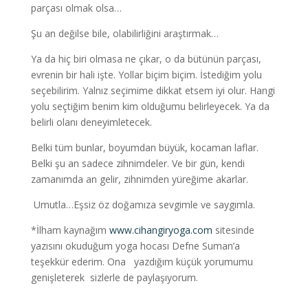
parçası olmak olsa…
Şu an değilse bile, olabilirliğini araştırmak…
Ya da hiç biri olmasa ne çıkar, o da bütünün parçası,
evrenin bir hali işte. Yollar biçim biçim. İstediğim yolu
seçebilirim. Yalnız seçimime dikkat etsem iyi olur. Hangi
yolu seçtiğim benim kim olduğumu belirleyecek. Ya da
belirli olanı deneyimletecek.
Belki tüm bunlar, boyumdan büyük, kocaman laflar.
Belki şu an sadece zihnimdeler. Ve bir gün, kendi
zamanımda an gelir, zihnimden yüreğime akarlar.
Umutla…Eşsiz öz doğamıza sevgimle ve saygımla.
*İlham kaynağım
www.cihangiryoga.com
sitesinde
yazısını okuduğum yoga hocası Defne Suman’a
teşekkür ederim. Ona yazdığım küçük yorumumu
genişleterek sizlerle de paylaşıyorum.