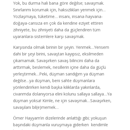
Yok, bu durma hali bana göre değilse; savaşmak.
Sınırlarımı korumak için, haksızlıkları yenmek için…
Yozlaşmaya, tüketime… insanı, insana-hayvana-
doğaya-cansıza en çok da kendine eziyet ettiren
zihniyete, bu zihniyeti daha da güçlendiren tüm
uyaranlara-sistemlere karşı savaşmak.
Karşısında olmak birinin bir şeyin. Yenmek…Yensem
dahi bir şeyi birini, savaştan kayıpsız, eksilmeden
çıkamamak. Savaşırken savaş bilincini daha da
arttırmak, beslemek, nesillerin içine daha da güçlü
yerleştirmek…Peki, düşman sandığım ya düşman
değilse…ya düşman, beni sahte düşmanlara
yönlendirirken kendi başka kılıklarda yakınlarda,
civarımda dolanıyorsa elini kolunu sallaya sallaya…Ya
düşman yoksa! Kimle, ne için savaşmak…Savaşırken,
savaşılanı bil(e)memek…
Ömer Hayyam’ın dizelerinde anlattığı gibi; yokuşun
başındaki düşmanla vuruşmaya giderken kendimle