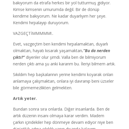
bakıyorum da etrafa herkes bir yol tutturmuş gidiyor.
Kimse kimsenin umurumda değil. Bir de dönüp
kendime bakıyorum. Ne kadar duyarlıyım her şeye.
Kendimi hırpalayıp duruyorum.
VAZGEÇTİMMMMM!..
Evet, vazgeçtim ben kendimi hırpalamaktan, duyarlı
olmaktan, hayatı kısarak yaşamaktan
.”Bu da nerden
çıktı?”
diyenler olur şimdi. Valla ben de bilmiyorum
nerden çıktı ama şu anki kararım bu. İleriyi bilmem artık.
Sıkıldım hep başkalarının yerine kendimi koyarak onları
anlamaya çalışmaktan, onlara iyi davranıp beni üzseler
bile görmemezlikten gelmekten.
Artık yeter.
Bundan sonra sıra onlarda. Diğer insanlarda. Ben de
artık düzenin insanı olmaya karar verdim. Madem
çarkın içindekiler hep dönmeye devam ediyor niye ben
dürüstlük adına çıkıklık yapıp dışarıda kalayım.