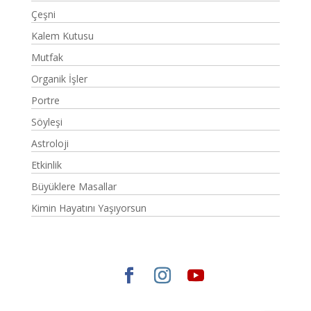
Çeşni
Kalem Kutusu
Mutfak
Organik İşler
Portre
Söyleşi
Astroloji
Etkinlik
Büyüklere Masallar
Kimin Hayatını Yaşıyorsun
Elegant Themes
tarafından tasarlandı. |
WordPress