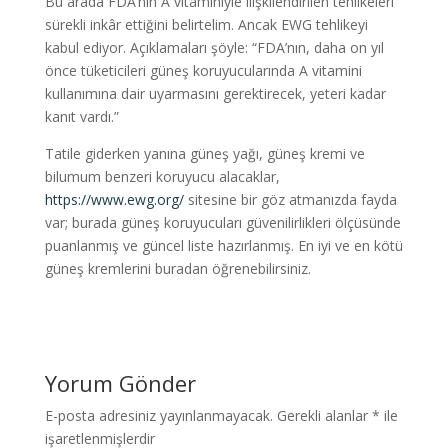
Bu arada FDA’nın A vitaminiyle ilişkilendirilen tehlikeleri
sürekli inkâr ettiğini belirtelim. Ancak EWG tehlikeyi
kabul ediyor. Açıklamaları şöyle: “FDA’nın, daha on yıl
önce tüketicileri güneş koruyucularında A vitamini
kullanımına dair uyarmasını gerektirecek, yeteri kadar
kanıt vardı.”
Tatile giderken yanına güneş yağı, güneş kremi ve
bilumum benzeri koruyucu alacaklar,
https://www.ewg.org/
sitesine bir göz atmanızda fayda
var; burada güneş koruyucuları güvenilirlikleri ölçüsünde
puanlanmış ve güncel liste hazırlanmış. En iyi ve en kötü
güneş kremlerini buradan öğrenebilirsiniz.
Yorum Gönder
E-posta adresiniz yayınlanmayacak.
Gerekli alanlar
*
ile
işaretlenmişlerdir