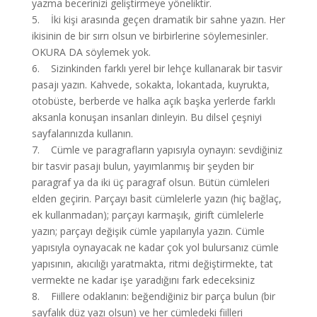
yazma becerinizi geliştirmeye yöneliktir.
5. İki kişi arasında geçen dramatik bir sahne yazın. Her
ikisinin de bir sırrı olsun ve birbirlerine söylemesinler.
OKURA DA söylemek yok.
6. Sizinkinden farklı yerel bir lehçe kullanarak bir tasvir
pasajı yazın. Kahvede, sokakta, lokantada, kuyrukta,
otobüste, berberde ve halka açık başka yerlerde farklı
aksanla konuşan insanları dinleyin. Bu dilsel çeşniyi
sayfalarınızda kullanın.
7. Cümle ve paragrafların yapısıyla oynayın: sevdiğiniz
bir tasvir pasajı bulun, yayımlanmış bir şeyden bir
paragraf ya da iki üç paragraf olsun. Bütün cümleleri
elden geçirin. Parçayı basit cümlelerle yazın (hiç bağlaç,
ek kullanmadan); parçayı karmaşık, girift cümlelerle
yazın; parçayı değişik cümle yapılarıyla yazın. Cümle
yapısıyla oynayacak ne kadar çok yol bulursanız cümle
yapısının, akıcılığı yaratmakta, ritmi değiştirmekte, tat
vermekte ne kadar işe yaradığını fark edeceksiniz
8. Fiillere odaklanın: beğendiğiniz bir parça bulun (bir
sayfalık düz yazı olsun) ve her cümledeki fiilleri