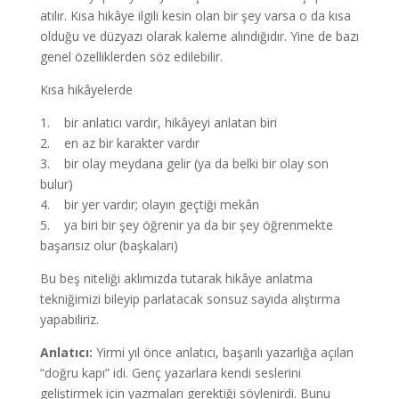
atılır. Kısa hikâye ilgili kesin olan bir şey varsa o da kısa
olduğu ve düzyazı olarak kaleme alındığıdır. Yine de bazı
genel özelliklerden söz edilebilir.
Kısa hikâyelerde
1. bir anlatıcı vardır, hikâyeyi anlatan biri
2. en az bir karakter vardır
3. bir olay meydana gelir (ya da belki bir olay son
bulur)
4. bir yer vardır; olayın geçtiği mekân
5. ya biri bir şey öğrenir ya da bir şey öğrenmekte
başarısız olur (başkaları)
Bu beş niteliği aklımızda tutarak hikâye anlatma
tekniğimizi bileyip parlatacak sonsuz sayıda alıştırma
yapabiliriz.
Anlatıcı:
Yirmi yıl önce anlatıcı, başarılı yazarlığa açılan
“doğru kapı” idi. Genç yazarlara kendi seslerini
geliştirmek için yazmaları gerektiği söylenirdi. Bunu