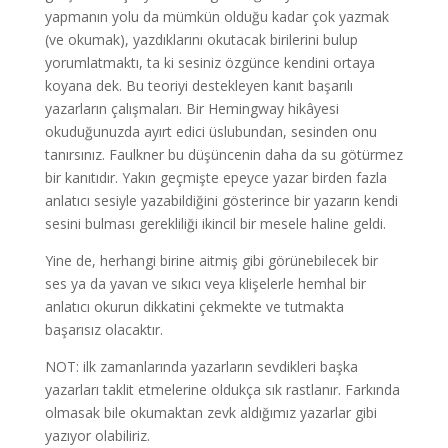
yapmanın yolu da mümkün olduğu kadar çok yazmak
(ve okumak), yazdıklarını okutacak birilerini bulup
yorumlatmaktı, ta ki sesiniz özgünce kendini ortaya
koyana dek. Bu teoriyi destekleyen kanıt başarılı
yazarların çalışmaları. Bir Hemingway hikâyesi
okuduğunuzda ayırt edici üslubundan, sesinden onu
tanırsınız. Faulkner bu düşüncenin daha da su götürmez
bir kanıtıdır. Yakın geçmişte epeyce yazar birden fazla
anlatıcı sesiyle yazabildiğini gösterince bir yazarın kendi
sesini bulması gerekliliği ikincil bir mesele haline geldi.
Yine de, herhangi birine aitmiş gibi görünebilecek bir
ses ya da yavan ve sıkıcı veya klişelerle hemhal bir
anlatıcı okurun dikkatini çekmekte ve tutmakta
başarısız olacaktır.
NOT: ilk zamanlarında yazarların sevdikleri başka
yazarları taklit etmelerine oldukça sık rastlanır. Farkında
olmasak bile okumaktan zevk aldığımız yazarlar gibi
yazıyor olabiliriz.