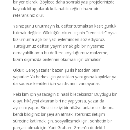
bir yer olarak. Böylece daha sonraki yazı projelerinizde
kaynak kitap olarak kullanabileceğiniz hazır bir
referansınız olur.
Yalnız şunu unutmayın ki, defter tutmaktan kasıt günlük
tutmak değildir. Günlüğün okuru kişinin “kendisidir” oysa
biz umuma açık bir yazı eyleminden söz ediyoruz.
Tuttuğumuz defteri yayımlamak gibi bir niyetimiz
olmayabilir ama bu deftere koyduğumuz malzeme,
bizim dışımızda birilerinin okuması için olmalıdır.
Okur:
Genç yazarlar bazen şu iki hatadan birini
yaparlar: Ya herkes için yazdıkları yanılgısına kapılırlar ya
da sadece kendileri için yazdıklarını varsayarlar.
Peki kim için yazacağınızı nasıl bileceksiniz? Duyduğu bir
olayı, hikâyeyi aktaran biri ne yapıyorsa, yazar da
aynısını yapar. Birisi size iyi bir hikâye anlatır siz de ona
kendi bildiğiniz bir şeyi anlatmak istersiniz; iletişim
sürecine katılmak için, sosyalleşmek için, sohbetin bir
parçası olmak için. Yani Graham Green’in dedektif