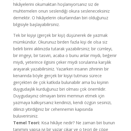
hikâyelerini okumaktan hoşlanıyorsanız siz de
muhtemelen onun seslendiği okura sesleneceksiniz
demektir. O hikâyelerin okurlarından biri olduğunuz
bilgisiyle başlayabilirsiniz.
Tek bir kişiyi (gerçek bir kişi) düşünerek de yazmak
mümkündür. Okurunuz birden fazla kişi de olsa siz
belirli birini aklınızda tutarak yazabilirsiniz; bir cümleyi,
bir imgeyi, bir tasviri, acaba o bunu anlar mıydı, beğenir
miydi, yeterince ilgisini çeker miydi sorularına karşılık
arayarak yazabilirsiniz. Yazarken insanın zihninin bir
kenarında böyle gerçek bir kişiyi tutması sürece
gerçekten de çok katkıda bulunabilir ama bu kişinin
duygudaşlık kurduğunuz biri olması çok önemlidir.
Duygudaşınız olmayan birini memnun etmek için
yazmaya kalkışırsanız kendinizi, kendi özgün sesinizi,
dilinizi yitirdiğiniz bir cehennemin kapısında
buluverirsiniz.
Temel Teori:
Kısa hikâye nedir? Ne zaman biri bunun
tanımını yapsa iyi bir yazar çıkar ve o teori de çöpe