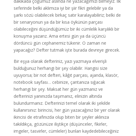
dakikada çoğumuz aslında ne yazacağımızı bilmeyiz. İlk
seferinde belki aklımıza iyi bir şiir fikri gelebilir ya da
şarkı sözü olabilecek birkaç satır karalayabiliriz; belki de
bir senaryonun ya da bir kısa öykünün parçası
olabileceğini düşündüğümüz bir iki cümlelik karşılıklı bir
konuşma yazarız. Ama ertesi gün ya da üçüncü
dördüncü gün cephanemiz tükenir. O zaman ne
yapacağız? Defter tutmak işte burada devreye girecek.
Bir eşya olarak defteriniz, yazı yazmaya elverişli
bulduğunuz herhangi bir şey olabilir. Hangisi size
uyuyorsa; bir not defteri, kâğıt parçası, ajanda, klasör,
notebook sayfası… cebinize, çantanıza sığacak
herhangi bir şey. Maksat her gün yazmanız ve
defterinizi yanınızda taşımanız, elinizin altında
bulundurmanız. Defterinizi temel olarak iki şekilde
kullanırsınız: birincisi, her gün yazacağınız bir yer olarak
ikincisi de etrafınızda olup biten bir şeyler aklınıza
takıldıkça, gözünüze iliştikçe (düşünceler, fikirler,
imgeler, tasvirler, cümleler) bunları kaydedebileceğiniz