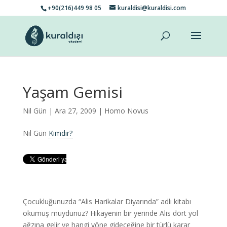
+90(216)449 98 05
kuraldisi@kuraldisi.com
Yaşam Gemisi
Nil Gün
| Ara 27, 2009 |
Homo Novus
Nil Gün
Kimdir?
Çocukluğunuzda “Alis Harikalar Diyarında” adlı kitabı
okumuş muydunuz? Hikayenin bir yerinde Alis dört yol
ağzına gelir ve hangi yöne gideceğine bir türlü karar