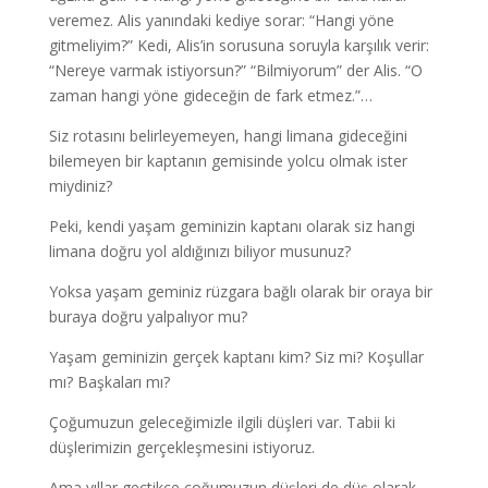
veremez. Alis yanındaki kediye sorar: “Hangi yöne
gitmeliyim?” Kedi, Alis’in sorusuna soruyla karşılık verir:
“Nereye varmak istiyorsun?” “Bilmiyorum” der Alis. “O
zaman hangi yöne gideceğin de fark etmez.”…
Siz rotasını belirleyemeyen, hangi limana gideceğini
bilemeyen bir kaptanın gemisinde yolcu olmak ister
miydiniz?
Peki, kendi yaşam geminizin kaptanı olarak siz hangi
limana doğru yol aldığınızı biliyor musunuz?
Yoksa yaşam geminiz rüzgara bağlı olarak bir oraya bir
buraya doğru yalpalıyor mu?
Yaşam geminizin gerçek kaptanı kim? Siz mi? Koşullar
mı? Başkaları mı?
Çoğumuzun geleceğimizle ilgili düşleri var. Tabii ki
düşlerimizin gerçekleşmesini istiyoruz.
Ama yıllar geçtikçe çoğumuzun düşleri de düş olarak