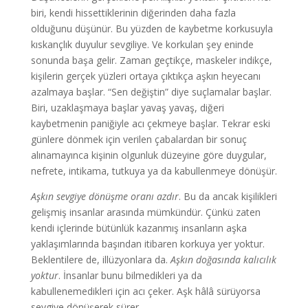
biri, kendi hissettiklerinin diğerinden daha fazla
olduğunu düşünür. Bu yüzden de kaybetme korkusuyla
kıskançlık duyulur sevgiliye. Ve korkulan şey eninde
sonunda başa gelir. Zaman geçtikçe, maskeler indikçe,
kişilerin gerçek yüzleri ortaya çıktıkça aşkın heyecanı
azalmaya başlar. “Sen değiştin” diye suçlamalar başlar.
Biri, uzaklaşmaya başlar yavaş yavaş, diğeri
kaybetmenin paniğiyle acı çekmeye başlar. Tekrar eski
günlere dönmek için verilen çabalardan bir sonuç
alınamayınca kişinin olgunluk düzeyine göre duygular,
nefrete, intikama, tutkuya ya da kabullenmeye dönüşür.
Aşkın sevgiye dönüşme oranı azdır
. Bu da ancak kişilikleri
gelişmiş insanlar arasında mümkündür. Çünkü zaten
kendi içlerinde bütünlük kazanmış insanların aşka
yaklaşımlarında başından itibaren korkuya yer yoktur.
Beklentilere de, illüzyonlara da.
Aşkın doğasında kalıcılık
yoktur
. İnsanlar bunu bilmedikleri ya da
kabullenemedikleri için acı çeker. Aşk hâlâ sürüyorsa
sevgiye dönüşerek sürer.