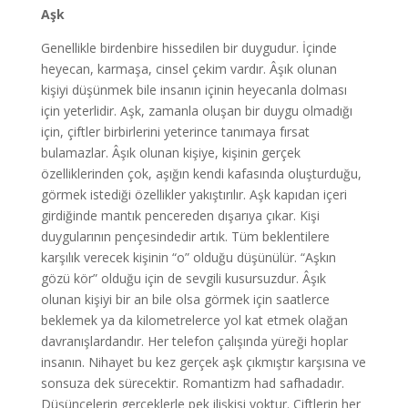
Aşk
Genellikle birdenbire hissedilen bir duygudur. İçinde
heyecan, karmaşa, cinsel çekim vardır. Âşık olunan
kişiyi düşünmek bile insanın içinin heyecanla dolması
için yeterlidir. Aşk, zamanla oluşan bir duygu olmadığı
için, çiftler birbirlerini yeterince tanımaya fırsat
bulamazlar. Âşık olunan kişiye, kişinin gerçek
özelliklerinden çok, aşığın kendi kafasında oluşturduğu,
görmek istediği özellikler yakıştırılır. Aşk kapıdan içeri
girdiğinde mantık pencereden dışarıya çıkar. Kişi
duygularının pençesindedir artık. Tüm beklentilere
karşılık verecek kişinin “o” olduğu düşünülür. “Aşkın
gözü kör” olduğu için de sevgili kusursuzdur. Âşık
olunan kişiyi bir an bile olsa görmek için saatlerce
beklemek ya da kilometrelerce yol kat etmek olağan
davranışlardandır. Her telefon çalışında yüreği hoplar
insanın. Nihayet bu kez gerçek aşk çıkmıştır karşısına ve
sonsuza dek sürecektir. Romantizm had safhadadır.
Düşüncelerin gerçeklerle pek ilişkisi yoktur. Çiftlerin her