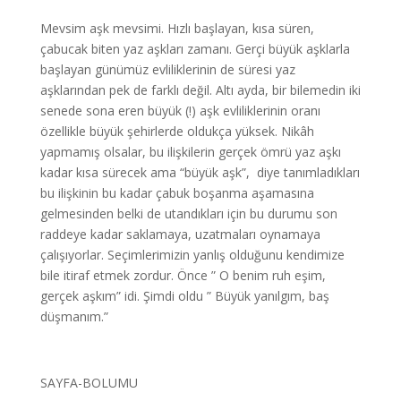
Mevsim aşk mevsimi. Hızlı başlayan, kısa süren,
çabucak biten yaz aşkları zamanı. Gerçi büyük aşklarla
başlayan günümüz evliliklerinin de süresi yaz
aşklarından pek de farklı değil. Altı ayda, bir bilemedin iki
senede sona eren büyük (!) aşk evliliklerinin oranı
özellikle büyük şehirlerde oldukça yüksek. Nikâh
yapmamış olsalar, bu ilişkilerin gerçek ömrü yaz aşkı
kadar kısa sürecek ama “büyük aşk”, diye tanımladıkları
bu ilişkinin bu kadar çabuk boşanma aşamasına
gelmesinden belki de utandıkları için bu durumu son
raddeye kadar saklamaya, uzatmaları oynamaya
çalışıyorlar. Seçimlerimizin yanlış olduğunu kendimize
bile itiraf etmek zordur. Önce ” O benim ruh eşim,
gerçek aşkım” idi. Şimdi oldu ” Büyük yanılgım, baş
düşmanım.”
SAYFA-BOLUMU