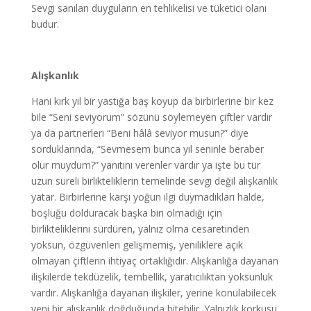
Sevgi sanılan duyguların en tehlikelisi ve tüketici olanı
budur.
Alışkanlık
Hani kırk yıl bir yastığa baş koyup da birbirlerine bir kez
bile “Seni seviyorum” sözünü söylemeyen çiftler vardır
ya da partnerleri “Beni hâlâ seviyor musun?” diye
sorduklarında, “Sevmesem bunca yıl seninle beraber
olur muydum?” yanıtını verenler vardır ya işte bu tür
uzun süreli birlikteliklerin temelinde sevgi değil alışkanlık
yatar. Birbirlerine karşı yoğun ilgi duymadıkları halde,
boşluğu dolduracak başka biri olmadığı için
birlikteliklerini sürdüren, yalnız olma cesaretinden
yoksun, özgüvenleri gelişmemiş, yeniliklere açık
olmayan çiftlerin ihtiyaç ortaklığıdır. Alışkanlığa dayanan
ilişkilerde tekdüzelik, tembellik, yaratıcılıktan yoksunluk
vardır. Alışkanlığa dayanan ilişkiler, yerine konulabilecek
yeni bir alışkanlık doğduğunda bitebilir. Yalnızlık korkusu