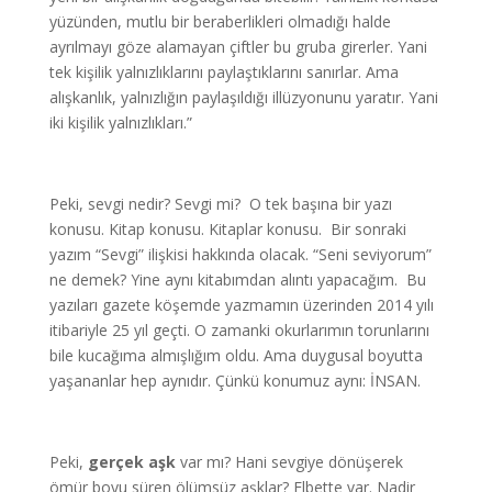
yüzünden, mutlu bir beraberlikleri olmadığı halde
ayrılmayı göze alamayan çiftler bu gruba girerler. Yani
tek kişilik yalnızlıklarını paylaştıklarını sanırlar. Ama
alışkanlık, yalnızlığın paylaşıldığı illüzyonunu yaratır. Yani
iki kişilik yalnızlıkları.”
Peki, sevgi nedir? Sevgi mi? O tek başına bir yazı
konusu. Kitap konusu. Kitaplar konusu. Bir sonraki
yazım “Sevgi” ilişkisi hakkında olacak. “Seni seviyorum”
ne demek? Yine aynı kitabımdan alıntı yapacağım. Bu
yazıları gazete köşemde yazmamın üzerinden 2014 yılı
itibariyle 25 yıl geçti. O zamanki okurlarımın torunlarını
bile kucağıma almışlığım oldu. Ama duygusal boyutta
yaşananlar hep aynıdır. Çünkü konumuz aynı: İNSAN.
Peki,
gerçek aşk
var mı? Hani sevgiye dönüşerek
ömür boyu süren ölümsüz aşklar? Elbette var. Nadir