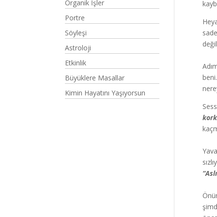
Organik İşler
kayb
Portre
Heya
Söyleşi
sade
deği
Astroloji
Etkinlik
Adım
beni
Büyüklere Masallar
nere
Kimin Hayatını Yaşıyorsun
Sess
kork
kaçm
Yava
sızl
“Asl
Önüm
şimd