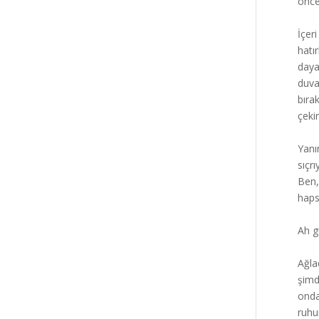
önce
İçer
hatı
daya
duva
bıra
çeki
Yanı
sıçr
Ben,
haps
Ah g
Ağla
şimd
onda
ruhu