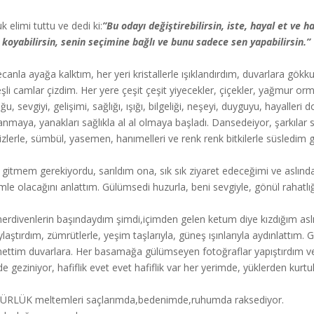
k elimi tuttu ve dedi ki:
”Bu odayı değiştirebilirsin, iste, hayal et ve h
 koyabilirsin, senin seçimine bağlı ve bunu sadece sen yapabilirsin.”
canla ayağa kalktım, her yeri kristallerle ışıklandırdım, duvarlara gö
şli camlar çizdim. Her yere çeşit çeşit yiyecekler, çiçekler, yağmur or
uğu, sevgiyi, gelişimi, sağlığı, ışığı, bilgeliği, neşeyi, duyguyu, hayalle
anmaya, yanakları sağlıkla al al olmaya başladı. Dansedeiyor, şarkılar 
izlerle, sümbül, yasemen, hanımelleri ve renk renk bitkilerle süsledim gi
k gitmem gerekiyordu, sarıldım ona, sık sık ziyaret edeceğimi ve aslın
mle olacağını anlattım. Gülümsedi huzurla, beni sevgiyle, gönül rahatlığ
erdivenlerin başındaydım şimdi,içimden gelen ketum diye kızdığım aslınd
ylaştırdım, zümrütlerle, yeşim taşlarıyla, güneş ışınlarıyla aydınlattım. G
ettim duvarlara. Her basamağa gülümseyen fotoğraflar yapıştırdım 
de geziniyor, hafiflik evet evet hafiflik var her yerimde, yüklerden k
RLÜK meltemleri saçlarımda,bedenimde,ruhumda raksediyor.