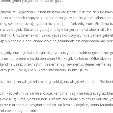
sinden gelen yorgun, tanımsız bir gıcırtı…
i giriyorum. Boğazımı kurutan bir hava var içerde. Yüzüme denizle ka
rlatan bir serinlik çarpıyor. Gözüm karanlığa iyice alışıyor ve odanın bi
mış, sessiz sessiz ağlayan bir kız çocuğunu fark ediyorum. Etrafıma 
rlar ve boşluk. Küçük bir çocuğun böyle bir yerde ne işi olabilir ki?.. 
kabilir ki. Ürkütmemek için yavaş yavaş konuşuyorum ve yanına gelmek 
ngen bir sesle. Gene içimde öfke dalgalarındaki cin çırpınmaya başlıy
na gidiyorum, şefkatle başını okşuyorum; yüzünü kaldırıp gözlerime, g
ıyorum, o, o benim ya da ben oyum! Bu küçük kız benim. Öfke oklarını 
kendimi yalnız bırakmıştım, beslememiş, sevmemiş, değer vermemiş, fa
etmiştim. Çocuğu beni, karanlıkta bırakıp unutmuştum.
üzel içcağızım,ah güzel çocuk,çocukluğum, ah güzel kendim affet beni
dım,kabulettim ve sarıldım çocuk kendime, bağrıma bastım, ilgisizlikt
i çocuk, gülümsüyordum ben. Birbirimizde eridik,birbirimize karıştık, y
n özür diledim ve sevgimi sundum. Artık yalnız değilsin, senin farkında
mla beslemeye hazırım.