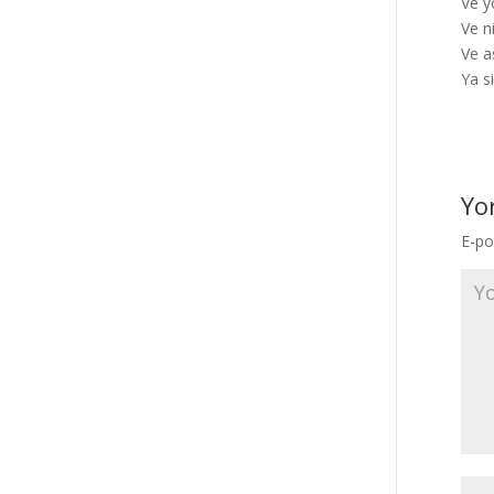
Ve y
Ve n
Ve a
Ya s
Yo
E-po