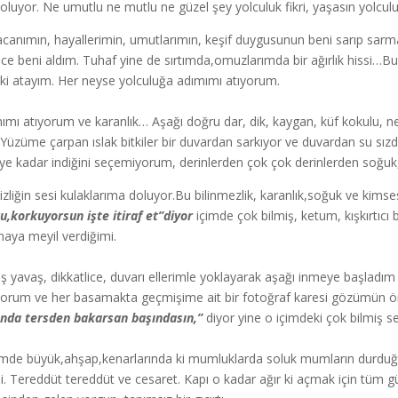
oluyor. Ne umutlu ne mutlu ne güzel şey yolculuk fikri, yaşasın yolcul
canımın, hayallerimin, umutlarımın, keşif duygusunun beni sarıp sarm
ce beni aldım. Tuhaf yine de sırtımda,omuzlarımda bir ağırlık hissi…Bu 
lki atayım. Her neyse yolculuğa adımımı atıyorum.
ımı atıyorum ve karanlık… Aşağı doğru dar, dik, kaygan, küf kokulu, ne
.Yüzüme çarpan ıslak bitkiler bir duvardan sarkıyor ve duvardan su sızd
ye kadar indiğini seçemiyorum, derinlerden çok çok derinlerden soğuk,
izliğin sesi kulaklarıma doluyor.Bu bilinmezlik, karanlık,soğuk ve kimse
u,korkuyorsun işte itiraf et”diyor
içimde çok bilmiş, ketum, kışkırtıcı 
aya meyil verdiğimi.
ş yavaş, dikkatlice, duvarı ellerimle yoklayarak aşağı inmeye başladım 
ıyorum ve her basamakta geçmişime ait bir fotoğraf karesi gözümün ö
ında tersden bakarsan başındasın,”
diyor yine o içimdeki çok bilmiş se
de büyük,ahşap,kenarlarında ki mumluklarda soluk mumların durduğu,
i. Tereddüt tereddüt ve cesaret. Kapı o kadar ağır ki açmak için tüm