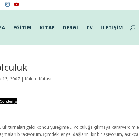
FA
EĞİTİM
KİTAP
DERGİ
TV
İLETİŞİM
lculuk
a 13, 2007 |
Kalem Kutusu
uluk turnaları geldi kondu yüreğime… Yolculuğa çıkmaya kararverdim;er
laşmaları bırakıyorum. İçimdeki engel dağlarını bir bir aşıyorum, aştı