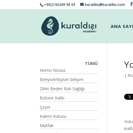
+90(216)449 98 05
kuraldisi@kuraldisi.com
ANA SAY
Yo
TÜMÜ
Homo Novus
| Ar
Bireysel/Kişisel Gelişim
Zihin Beden Ruh Sağlığı
Bütüne Katkı
Çeşni
Kalem Kutusu
Yolc
Mutfak
inat