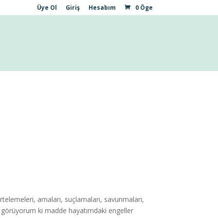
Üye Ol
Giriş
Hesabım
0 Öge
telemeleri, amaları, suçlamaları, savunmaları,
kça görüyorum ki madde hayatımdaki engeller