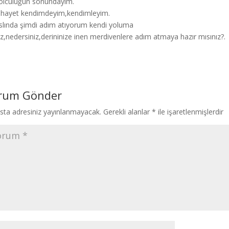
olculuğun sonundayım.
ihayet kendimdeyim,kendimleyim.
slında şimdi adım atıyorum kendi yoluma
iz,nedersiniz,derininize inen merdivenlere adım atmaya hazır mısınız?.
rum Gönder
sta adresiniz yayınlanmayacak.
Gerekli alanlar
*
ile işaretlenmişlerdir