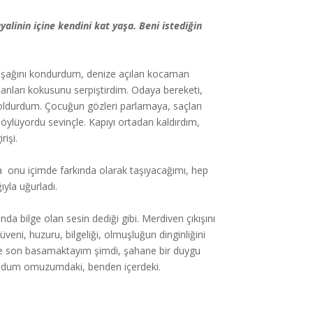
ayalinin içine kendini kat yaşa. Beni istediğin
kkuşağını kondurdum, denize açılan kocaman
manları kokusunu serpiştirdim. Odaya bereketi,
ri doldurdum. Çocuğun gözleri parlamaya, saçları
söylüyordu sevinçle. Kapıyı ortadan kaldırdım,
rişi.
da onu içimde farkında olarak taşıyacağımı, hep
ıyla uğurladı.
a bilge olan sesin dediği gibi. Merdiven çıkışını
üveni, huzuru, bilgeliği, olmuşluğun dinginliğini
ve son basamaktayım şimdi, şahane bir duygu
urtuldum omuzumdaki, benden içerdeki.