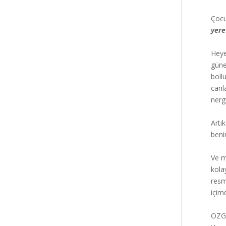
Çocu
yere
Heye
güne
boll
canl
nerg
Artı
beni
Ve m
kola
resm
içim
ÖZGÜ