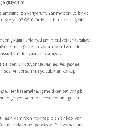
uğa çıkıyorum.
alamasına izin veriyorum. Yanıma beni ve bir de
neyin yükü? Görünürde elle tutulur bir ağırlık
rden çıktığını anlamadığım merdivenler karşılıyor
ığını elimi değince anlıyorum. Merdivenlerin
 ıssız bir nefes yüzüme çarpıyor.
sizlik beni ürkütüyor
,”Bunun adı bal gibi de
bir ses. Anladı sanırım yolculuktan korkup
işte. Her basamakta, içime diken batıyor gibi
nüne geliyor. Ve merdivenin sonuna geldim
s.
 ağır, demirden tokmağı olan bir kapı var
 gücümü kullanmam gerekiyor. Eski zamanların