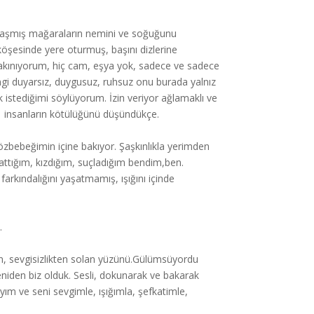
ynaşmış mağaraların nemini ve soğuğunu
r köşesinde yere oturmuş, başını dizlerine
bakınıyorum, hiç cam, eşya yok, sadece ve sadece
Hangi duyarsız, duygusuz, ruhsuz onu burada yalnız
istediğimi söylüyorum. İzin veriyor ağlamaklı ve
or insanların kötülüğünü düşündükçe.
özbebeğimin içine bakıyor. Şaşkınlıkla yerimden
attığım, kızdığım, suçladığım bendim,ben.
rkındalığını yaşatmamış, ışığını içinde
.
en, sevgisizlikten solan yüzünü.Gülümsüyordu
eniden biz olduk. Sesli, dokunarak ve bakarak
yım ve seni sevgimle, ışığımla, şefkatimle,