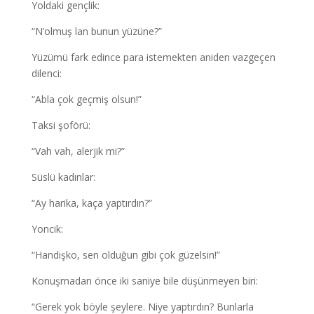
Yoldaki gençlik:
“N’olmuş lan bunun yüzüne?”
Yüzümü fark edince para istemekten aniden vazgeçen
dilenci:
“Abla çok geçmiş olsun!”
Taksi şoförü:
“Vah vah, alerjik mi?”
Süslü kadınlar:
“Ay harika, kaça yaptırdın?”
Yoncik:
“Handişko, sen olduğun gibi çok güzelsin!”
Konuşmadan önce iki saniye bile düşünmeyen biri:
“Gerek yok böyle şeylere. Niye yaptırdın? Bunlarla