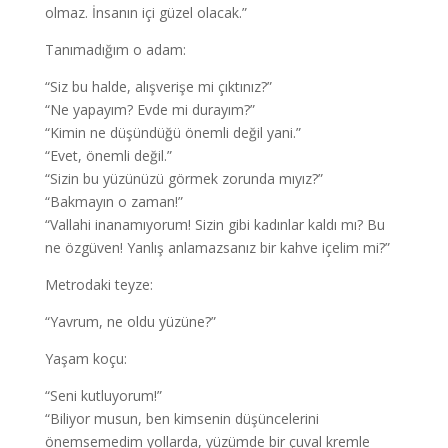
olmaz. İnsanın içi güzel olacak.”
Tanımadığım o adam:
“Siz bu halde, alışverişe mi çıktınız?”
“Ne yapayım? Evde mi durayım?”
“Kimin ne düşündüğü önemli değil yani.”
“Evet, önemli değil.”
“Sizin bu yüzünüzü görmek zorunda mıyız?”
“Bakmayın o zaman!”
“Vallahi inanamıyorum! Sizin gibi kadınlar kaldı mı? Bu
ne özgüven! Yanlış anlamazsanız bir kahve içelim mi?”
Metrodaki teyze:
“Yavrum, ne oldu yüzüne?”
Yaşam koçu:
“Seni kutluyorum!”
“Biliyor musun, ben kimsenin düşüncelerini
önemsemedim yollarda, yüzümde bir çuval kremle