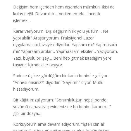
Değişim hem içeriden hem dışarıdan mümkün. İkisi de
kolay değil. Devamlılık… Verilen emek… İncecik
işlemek…
Karar veriyorum. Dış değişimin ilk yolu yüzüm… Ne
yapılabilir? Araştırıyorum. Fraksiyonel Lazer
uygulamasını tavsiye ediyorlar. Yapsam mı? Yapmasam
mı? Yaparsam artılar… Yapmazsam eksiler… Yazıyorum.
Yazı, büyülü bir şey… Beni hep gitmek istediğim yere
taşıyor. İçimdekiler taşıyor.
Sadece üç kez gördüğüm bir kadın benimle geliyor.
“Annesi misiniz?” diyorlar. “Sayılırım” diyor. Mutlu
hissediyorum.
Bir kâğıt imzalıyorum. “Sorumluluğun hepsi bende,
yüzümü canavara çevirseniz de bu benim kararım…”
gibi bir dosya…
Korkuyorum ama devam ediyorum. “İşten izin al”
diyorlar. “Üç beş gün gitmesen iyi olur. Yüzünde top