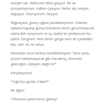
enerjim var. Narkozun etkisi geçiyor. Bir an
yürüyemiyorum. Kalbim çarpıyor. Nefes alış verişim
değişiyor. Oturuyorum. Geçiyor.
Bilgisayara, güneş ışığına yasaklanıyorum. Odamın
ışıklarını kapatıp güneş kremlerini tenim görünmeyecek
olana dek sürüyorum ve üç saatte bir yineliyorum bu
işlemi. Gerginim. Hem derim gergin hem de içindekiler:
kas, sinir, et; ne varsa…
Gitmeden önce herkesi tembihlemiştim: “Beni sevin,
yüzüm bakılamayacak gibi olacakmış. Ama ben
geleceğim. Geleyim; değil mi?”
Karşılaşıyoruz:
“Yoğurtçu güzeli, n’aber?”
Bir diğeri:
“Ofisimize pantomimci gelmiş!”