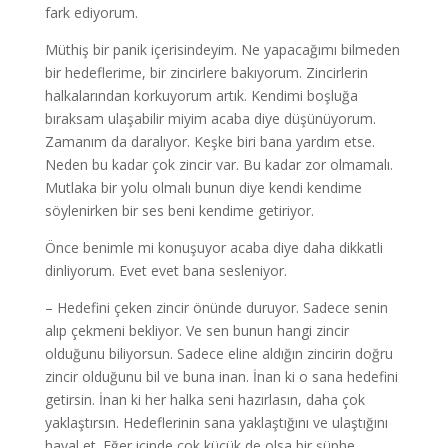
fark ediyorum.
Müthiş bir panik içerisindeyim. Ne yapacağımı bilmeden
bir hedeflerime, bir zincirlere bakıyorum. Zincirlerin
halkalarından korkuyorum artık. Kendimi boşluğa
bıraksam ulaşabilir miyim acaba diye düşünüyorum.
Zamanım da daralıyor. Keşke biri bana yardım etse.
Neden bu kadar çok zincir var. Bu kadar zor olmamalı.
Mutlaka bir yolu olmalı bunun diye kendi kendime
söylenirken bir ses beni kendime getiriyor.
Önce benimle mi konuşuyor acaba diye daha dikkatli
dinliyorum. Evet evet bana sesleniyor.
– Hedefini çeken zincir önünde duruyor. Sadece senin
alıp çekmeni bekliyor. Ve sen bunun hangi zincir
olduğunu biliyorsun. Sadece eline aldığın zincirin doğru
zincir olduğunu bil ve buna inan. İnan ki o sana hedefini
getirsin. İnan ki her halka seni hazırlasın, daha çok
yaklaştırsın. Hedeflerinin sana yaklaştığını ve ulaştığını
hayal et. Eğer içinde çok küçük de olsa bir şüphe