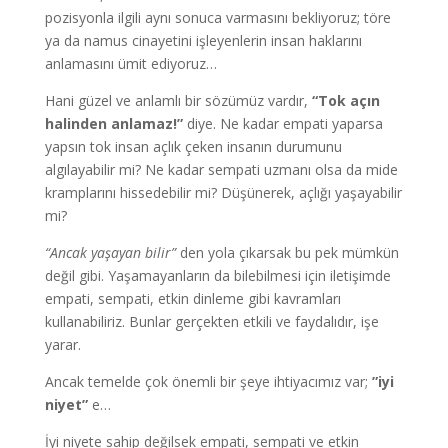
pozisyonla ilgili aynı sonuca varmasını bekliyoruz; töre
ya da namus cinayetini işleyenlerin insan haklarını
anlamasını ümit ediyoruz…
Hani güzel ve anlamlı bir sözümüz vardır,
“Tok açın
halinden anlamaz!”
diye. Ne kadar empati yaparsa
yapsın tok insan açlık çeken insanın durumunu
algılayabilir mi? Ne kadar sempati uzmanı olsa da mide
kramplarını hissedebilir mi? Düşünerek, açlığı yaşayabilir
mi?
“Ancak yaşayan bilir”
den yola çıkarsak bu pek mümkün
değil gibi. Yaşamayanların da bilebilmesi için iletişimde
empati, sempati, etkin dinleme gibi kavramları
kullanabiliriz. Bunlar gerçekten etkili ve faydalıdır, işe
yarar.
Ancak temelde çok önemli bir şeye ihtiyacımız var;
”iyi
niyet”
e…
İyi niyete sahip değilsek empati, sempati ve etkin