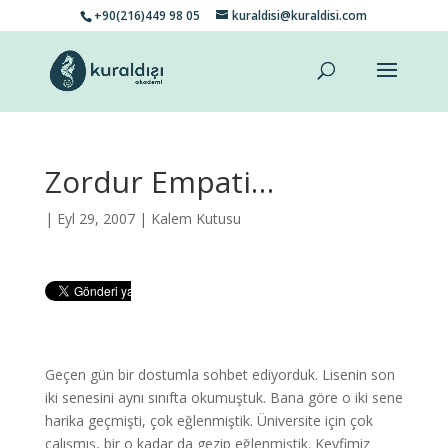
+90(216)449 98 05
kuraldisi@kuraldisi.com
Zordur Empati…
| Eyl 29, 2007 |
Kalem Kutusu
Geçen gün bir dostumla sohbet ediyorduk. Lisenin son
iki senesini aynı sınıfta okumuştuk. Bana göre o iki sene
harika geçmişti, çok eğlenmiştik. Üniversite için çok
çalışmış, bir o kadar da gezip eğlenmiştik. Keyfimiz