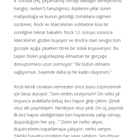
soruda (Hiç yaşamamış olmayı dilediğin deneyimimiz
hangisi, neden?) tanıştığımız, ilişkilerini yıllar süren
mahpusluğa ve bunun getirdiği zorluklara rağmen
sürdüren, Rock ve Marcela’nın sohbetine kısa bir
süreliğine tekrar bakalım. Rock 12. soruyu sorunca
Marcela’nın gözleri büyüyor ve Rock’a olan sevgisi tüm
gücüyle açığa çıkarken titrek bir soluk koyuveriyor. Bu
taşkın hisleri yoğunlaştırıp elmastan bir gerçeğe
dönüştürmesi uzun sürmüyor: “Bir bütün olmamı
sağlıyorsun. Sayende daha iyi bir kadın oluyorum.”
Rock kendi cevabını vermeden önce bunu özümsemek
için biraz duruyor. “Seni neden seviyorum? On sekiz yıl
boyunca aralıklarla birkaç kez hapse girip çıktım. Şimdi
otuz altı yaşındayım. Nerdeyse otuz yedi. On üç yaşında
ilk kez hapse atıldığımdan beri hayatımda sahip olmayı
düşündüğüm her şey…” Derin bir nefes alıyor,
düşüncelerini toparlamaya çalışıyor, nefes veriyor.
“[Artık] hayatta istediğim her şeye sahibim. Sen ihtiyaç