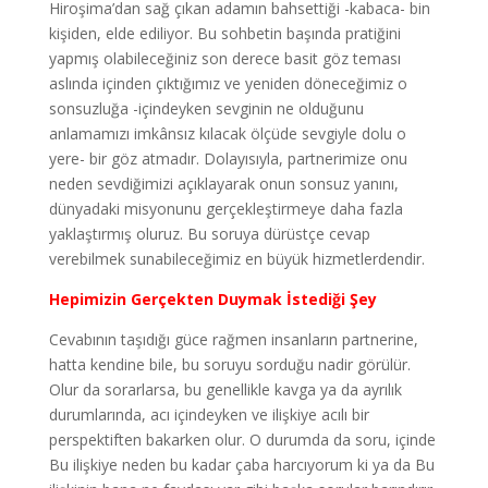
Hiroşima’dan sağ çıkan adamın bahsettiği -kabaca- bin
kişiden, elde ediliyor. Bu sohbetin başında pratiğini
yapmış olabileceğiniz son derece basit göz teması
aslında içinden çıktığımız ve yeniden döneceğimiz o
sonsuzluğa -içindeyken sevginin ne olduğunu
anlamamızı imkânsız kılacak ölçüde sevgiyle dolu o
yere- bir göz atmadır. Dolayısıyla, partnerimize onu
neden sevdiğimizi açıklayarak onun sonsuz yanını,
dünyadaki misyonunu gerçekleştirmeye daha fazla
yaklaştırmış oluruz. Bu soruya dürüstçe cevap
verebilmek sunabileceğimiz en büyük hizmetlerdendir.
Hepimizin Gerçekten Duymak İstediği Şey
Cevabının taşıdığı güce rağmen insanların partnerine,
hatta kendine bile, bu soruyu sorduğu nadir görülür.
Olur da sorarlarsa, bu genellikle kavga ya da ayrılık
durumlarında, acı içindeyken ve ilişkiye acılı bir
perspektiften bakarken olur. O durumda da soru, içinde
Bu ilişkiye neden bu kadar çaba harcıyorum ki ya da Bu