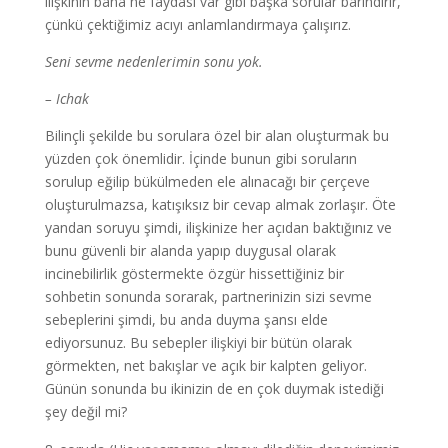
ilişkinin bana ne faydası var gibi başka sorular barındırır,
çünkü çektiğimiz acıyı anlamlandırmaya çalışırız.
Seni sevme nedenlerimin sonu yok.
– Ichak
Bilinçli şekilde bu sorulara özel bir alan oluşturmak bu
yüzden çok önemlidir. İçinde bunun gibi soruların
sorulup eğilip bükülmeden ele alınacağı bir çerçeve
oluşturulmazsa, katışıksız bir cevap almak zorlaşır. Öte
yandan soruyu şimdi, ilişkinize her açıdan baktığınız ve
bunu güvenli bir alanda yapıp duygusal olarak
incinebilirlik göstermekte özgür hissettiğiniz bir
sohbetin sonunda sorarak, partnerinizin sizi sevme
sebeplerini şimdi, bu anda duyma şansı elde
ediyorsunuz. Bu sebepler ilişkiyi bir bütün olarak
görmekten, net bakışlar ve açık bir kalpten geliyor.
Günün sonunda bu ikinizin de en çok duymak istediği
şey değil mi?