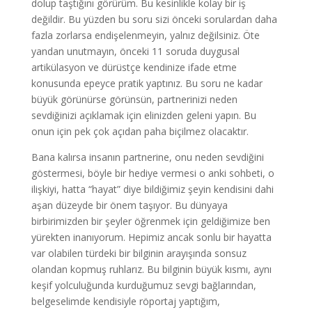
dolup taştığını görürüm. Bu kesinlikle kolay bir iş
değildir. Bu yüzden bu soru sizi önceki sorulardan daha
fazla zorlarsa endişelenmeyin, yalnız değilsiniz. Öte
yandan unutmayın, önceki 11 soruda duygusal
artikülasyon ve dürüstçe kendinize ifade etme
konusunda epeyce pratik yaptınız. Bu soru ne kadar
büyük görünürse görünsün, partnerinizi neden
sevdiğinizi açıklamak için elinizden geleni yapın. Bu
onun için pek çok açıdan paha biçilmez olacaktır.
Bana kalırsa insanın partnerine, onu neden sevdiğini
göstermesi, böyle bir hediye vermesi o anki sohbeti, o
ilişkiyi, hatta “hayat” diye bildiğimiz şeyin kendisini dahi
aşan düzeyde bir önem taşıyor. Bu dünyaya
birbirimizden bir şeyler öğrenmek için geldiğimize ben
yürekten inanıyorum. Hepimiz ancak sonlu bir hayatta
var olabilen türdeki bir bilginin arayışında sonsuz
olandan kopmuş ruhlarız. Bu bilginin büyük kısmı, aynı
keşif yolculuğunda kurduğumuz sevgi bağlarından,
belgeselimde kendisiyle röportaj yaptığım,