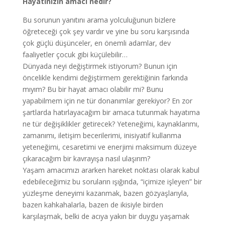
Hayatınızın amacı nedir?
Bu sorunun yanıtını arama yolculuğunun bizlere
öğreteceği çok şey vardır ve yine bu soru karşısında
çok güçlü düşünceler, en önemli adamlar, dev
faaliyetler çocuk gibi küçülebilir…
Dünyada neyi değiştirmek istiyorum? Bunun için
öncelikle kendimi değiştirmem gerektiğinin farkında
mıyım? Bu bir hayat amacı olabilir mi? Bunu
yapabilmem için ne tür donanımlar gerekiyor? En zor
şartlarda hatırlayacağım bir amaca tutunmak hayatıma
ne tür değişiklikler getirecek? Yeteneğimi, kaynaklarımı,
zamanımı, iletişim becerilerimi, inisiyatif kullanma
yeteneğimi, cesaretimi ve enerjimi maksimum düzeye
çıkaracağım bir kavrayışa nasıl ulaşırım?
Yaşam amacımızı ararken hareket noktası olarak kabul
edebileceğimiz bu soruların ışığında, “içimize işleyen” bir
yüzleşme deneyimi kazanmak, bazen gözyaşlarıyla,
bazen kahkahalarla, bazen de ikisiyle birden
karşılaşmak, belki de acıya yakın bir duygu yaşamak