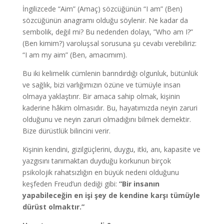
İngilizcede “Aim” (Amaç) sözcüğünün “I am” (Ben)
sözcüğünün anagramı olduğu söylenir. Ne kadar da
sembolik, değil mi? Bu nedenden dolayı, ”Who am I?”
(Ben kimim?) varoluşsal sorusuna şu cevabı verebiliriz:
“I am my aim” (Ben, amacımım).
Bu iki kelimelik cümlenin barındırdığı olgunluk, bütünlük
ve sağlık, bizi varlığımızın özüne ve tümüyle insan
olmaya yaklaştırır. Bir amaca sahip olmak, kişinin
kaderine hâkim olmasıdır. Bu, hayatımızda neyin zaruri
olduğunu ve neyin zaruri olmadığını bilmek demektir.
Bize dürüstlük bilincini verir.
Kişinin kendini, gizilgüçlerini, duygu, itki, anı, kapasite ve
yazgısını tanımaktan duyduğu korkunun birçok
psikolojik rahatsızlığın en büyük nedeni olduğunu
keşfeden Freud’un dediği gibi:
“Bir insanın
yapabileceğin en işi şey de kendine karşı tümüyle
dürüst olmaktır.”