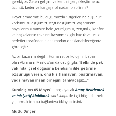
gerekiyor. Zaten gelişim ve kendini gerçekleştirme acı,
üzüntü, keder ve kargaşa olmadan olabilir mi?
Hayat amacımızı bulduğumuzda “Diğerleri ne düşünür”
korkumuzu aştığımızı, özgürleştiğimizi, yaşamımızı
hayallerimizi yansıtır hale getirdiğimizi, zenginlik, konfor
ve başkalarının takdirini kazanmak gibi küçük ve ucuz
hedefler tarafından aldatılmadan odaklanabileceğimizi
göreceğiz.
Az bir kazanım değil… Hümanist psikolojinin babası
olan Abraham Maslow’un da dediği gibi:
“Belki de pek
yakında içsel doğasına kendisini dile getirme
özgürlüğü veren, onu kısıtlamayan, bastırmayan,
yadsımayan insan örneğini tanıyacağız…”
Kuraldışı
’nın
05 Mayıs
’da başlayacak
Amaç Belirlemek
ve İnisiyatif Alabilmek
workshopu
ile ilgili bilgi edinmek
yaptırmak için bu bağlantıya tıklayabilirsiniz
.
Mutlu Dinçer