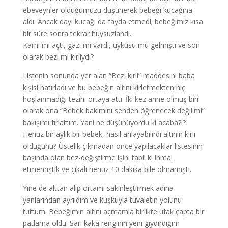
ebeveynler olduğumuzu düşünerek bebeği kucağına
aldı. Ancak dayı kucağı da fayda etmedi; bebeğimiz kısa
bir süre sonra tekrar huysuzlandı.
Karnı mı açtı, gazı mı vardı, uykusu mu gelmişti ve son
olarak bezi mi kirliydi?
Listenin sonunda yer alan “Bezi kirli” maddesini baba
kişisi hatırladı ve bu bebeğin altını kirletmekten hiç
hoşlanmadığı tezini ortaya attı. İki kez anne olmuş biri
olarak ona “Bebek bakımını senden öğrenecek değilim!”
bakışımı fırlattım. Yani ne düşünüyordu ki acaba?!?
Henüz bir aylık bir bebek, nasıl anlayabilirdi altının kirli
olduğunu? Üstelik çıkmadan önce yapılacaklar listesinin
başında olan bez-değiştirme işini tabii ki ihmal
etmemiştik ve çıkalı henüz 10 dakika bile olmamıştı.
Yine de alttan alıp ortamı sakinleştirmek adına
yanlarından ayrıldım ve kuşkuyla tuvaletin yolunu
tuttum. Bebeğimin altını açmamla birlikte ufak çapta bir
patlama oldu. Sarı kaka renginin yeni giydirdiğim