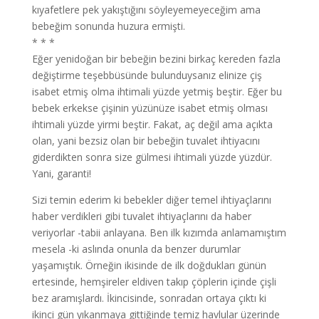
kıyafetlere pek yakıştığını söyleyemeyeceğim ama
bebeğim sonunda huzura ermişti.
* * *
Eğer yenidoğan bir bebeğin bezini birkaç kereden fazla
değiştirme teşebbüsünde bulunduysanız elinize çiş
isabet etmiş olma ihtimali yüzde yetmiş beştir. Eğer bu
bebek erkekse çişinin yüzünüze isabet etmiş olması
ihtimali yüzde yirmi beştir. Fakat, aç değil ama açıkta
olan, yani bezsiz olan bir bebeğin tuvalet ihtiyacını
giderdikten sonra size gülmesi ihtimali yüzde yüzdür.
Yani, garanti!
Sizi temin ederim ki bebekler diğer temel ihtiyaçlarını
haber verdikleri gibi tuvalet ihtiyaçlarını da haber
veriyorlar -tabii anlayana. Ben ilk kızımda anlamamıştım
mesela -ki aslında onunla da benzer durumlar
yaşamıştık. Örneğin ikisinde de ilk doğdukları günün
ertesinde, hemşireler eldiven takıp çöplerin içinde çişli
bez aramışlardı. İkincisinde, sonradan ortaya çıktı ki
ikinci gün yıkanmaya gittiğinde temiz havlular üzerinde