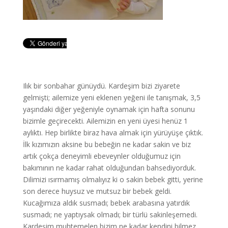
Ilık bir sonbahar günüydü. Kardeşim bizi ziyarete
gelmişti; ailemize yeni eklenen yeğeni ile tanışmak, 3,5
yaşındaki diğer yeğeniyle oynamak için hafta sonunu
bizimle geçirecekti. Ailemizin en yeni üyesi henüz 1
aylıktı. Hep birlikte biraz hava almak için yürüyüşe çıktık.
İlk kızımızın aksine bu bebeğin ne kadar sakin ve biz
artık çokça deneyimli ebeveynler olduğumuz için
bakımının ne kadar rahat olduğundan bahsediyorduk.
Dilimizi ısırmamış olmalıyız ki o sakin bebek gitti, yerine
son derece huysuz ve mutsuz bir bebek geldi.
Kucağımıza aldık susmadı; bebek arabasına yatırdık
susmadı; ne yaptıysak olmadı; bir türlü sakinleşemedi.
Kardeşim muhtemelen bizim ne kadar kendini bilmez