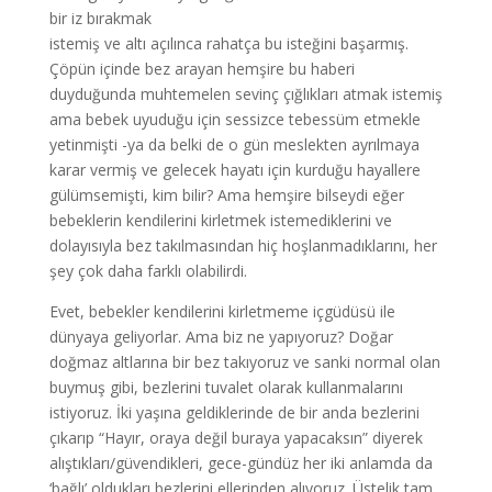
bir iz bırakmak
istemiş ve altı açılınca rahatça bu isteğini başarmış.
Çöpün içinde bez arayan hemşire bu haberi
duyduğunda muhtemelen sevinç çığlıkları atmak istemiş
ama bebek uyuduğu için sessizce tebessüm etmekle
yetinmişti -ya da belki de o gün meslekten ayrılmaya
karar vermiş ve gelecek hayatı için kurduğu hayallere
gülümsemişti, kim bilir? Ama hemşire bilseydi eğer
bebeklerin kendilerini kirletmek istemediklerini ve
dolayısıyla bez takılmasından hiç hoşlanmadıklarını, her
şey çok daha farklı olabilirdi.
Evet, bebekler kendilerini kirletmeme içgüdüsü ile
dünyaya geliyorlar. Ama biz ne yapıyoruz? Doğar
doğmaz altlarına bir bez takıyoruz ve sanki normal olan
buymuş gibi, bezlerini tuvalet olarak kullanmalarını
istiyoruz. İki yaşına geldiklerinde de bir anda bezlerini
çıkarıp “Hayır, oraya değil buraya yapacaksın” diyerek
alıştıkları/güvendikleri, gece-gündüz her iki anlamda da
‘bağlı’ oldukları bezlerini ellerinden alıyoruz. Üstelik tam