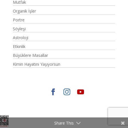
Mutfak
Organik İşler
Portre
Söyleşi
Astroloji
Etkinlik
Büyüklere Masallar
Kimin Hayatını Yaşıyorsun
Elegant Themes
tarafından tasarlandı. |
WordPress
gururla sunar.
Share This