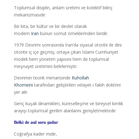
Toplumsal disiplin, anlam üretimi ve kolektif bilinç
mekanizmasıdır.
Bir kıta, bir kültür ve bir devlet olarak
modern
Iran
bunun somut örneklerinden biridir.
1979 Devrimi sonrasında İran’da siyasal otorite ile dini
otorite iç içe geçmiş; ortaya çıkan İslami Cumhuriyet
modeli hem yönetim yapısını hem de toplumsal
meşruiyet üretimini belirlemiştir.
Devrimin teorik mimarisinde
Ruhollah
Khomeini
tarafından geliştirilen velayet-i fakih doktrini
yer alır.
Genç kuşak dinamikleri, küreselleşme ve bireysel kimlik
arayışı toplumsal gerilim alanlarını genişletmektedir.
Belki de asıl soru şudur
Coğrafya kader midir,