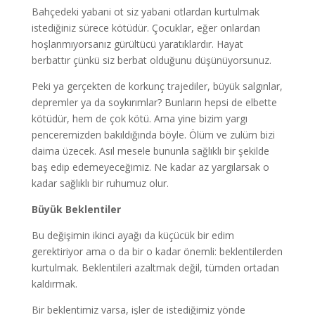
Bahçedeki yabani ot siz yabani otlardan kurtulmak
istediğiniz sürece kötüdür. Çocuklar, eğer onlardan
hoşlanmıyorsanız gürültücü yaratıklardır. Hayat
berbattır çünkü siz berbat olduğunu düşünüyorsunuz.
Peki ya gerçekten de korkunç trajediler, büyük salgınlar,
depremler ya da soykırımlar? Bunların hepsi de elbette
kötüdür, hem de çok kötü. Ama yine bizim yargı
penceremizden bakıldığında böyle. Ölüm ve zulüm bizi
daima üzecek. Asıl mesele bununla sağlıklı bir şekilde
baş edip edemeyeceğimiz. Ne kadar az yargılarsak o
kadar sağlıklı bir ruhumuz olur.
Büyük Beklentiler
Bu değişimin ikinci ayağı da küçücük bir edim
gerektiriyor ama o da bir o kadar önemli: beklentilerden
kurtulmak. Beklentileri azaltmak değil, tümden ortadan
kaldırmak.
Bir beklentimiz varsa, işler de istediğimiz yönde