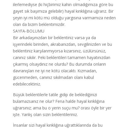
ilerlemediyse (ki hiçbirimiz kahin olmadığımıza göre bu
gayet sık başımıza gelebilir) hayal kırıklığına uğrarız. Bir
şeyin iyi mi kötü mü olduğu yargısına varmamıza neden
olan da bizim beklentimizdir.
SAYFA-BOLUMU
Bir arkadaşınızdan bir beklentiniz varsa ya da
işyerindeki birinden, akrabanızdan, sevgilinizden ve bu
beklentiniz karşılanmıyorsa kızarsınız, üzülürsünüz,
canınız sıkılır. Peki beklentileri tamamen hayatınızdan
çıkarmış olsaydınız ne olurdu? Bu durumda onların
davranışları ne iyi ne kötü olacaktı. Kızmadan,
gücenmeden, canınız sıkılmadan olanı kabul
edebilecektiniz.
Büyük beklentilerle tatile gidip de beklediğinizi
bulamazsanız ne olur? Fena halde hayal kırıklığına
uğrarsınız; ama bu o yerin suçu mu? orası öyle bir yer
işte. Yanlış olan sizin beklentileriniz.
İnsanlar sizi hayal kırıklığına uğrattıklarında da bu