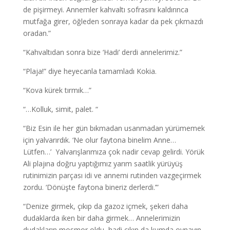
de pişirmeyi. Annemler kahvaltı sofrasını kaldırınca
mutfağa girer, öğleden sonraya kadar da pek çıkmazdı
oradan.”
“Kahvaltıdan sonra bize ‘Hadi’ derdi annelerimiz.”
“Plaja!” diye heyecanla tamamladı Kokia.
“Kova kürek tırmık…”
“…Kolluk, simit, palet. “
“Biz Esin ile her gün bıkmadan usanmadan yürümemek
için yalvarırdık. ‘Ne olur faytona binelim Anne…
Lütfen…’ Yalvarışlarımıza çok nadir cevap gelirdi. Yörük
Ali plajına doğru yaptığımız yarım saatlik yürüyüş
rutinimizin parçası idi ve annemi rutinden vazgeçirmek
zordu. ‘Dönüşte faytona bineriz derlerdi.’”
“Denize girmek, çıkıp da gazoz içmek, şekeri daha
dudaklarda iken bir daha girmek… Annelerimizin
dudakların mosmor oldu, hadi çıkın da kumda oynayın