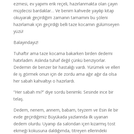
ezmesi, ev yapımı erik reçeli, hazırlanmakta olan çayın
müjdecisi bardaklar… Ve benim kahvede yayılıp kitap
okuyarak geçirdiğim zamanın tamamını bu şöleni
hazırlamak için geçirdiği belli taze kocamın gülümseyen
yüzü!
Balayındayız!
Tuhaftır ama taze kocama bakarken birden dedemi
hatırladım. Aslında tuhaf değil çünkü benziyorlar.
Dedemin de benzer bir hastalığı vardı. Yürümek ve elleri
ile iş görmek onun için de zordu ama ağır ağır da olsa
her sabah kahvaltıyı o hazırlardı.
“Her sabah mı?” diye sordu benimki. Sesinde ince bir
telaş.
Dedem, nenem, annem, babam, teyzem ve Esin ile bir
evde geçirdiğimiz Büyükada yazlarında ilk uyanan
dedem olurdu. Uyanıp da salondan içeri kızarmış tost
ekmeği kokusuna daldığımda, titreyen ellerindeki