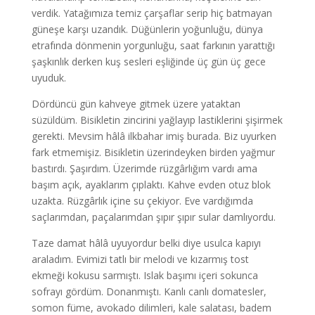
verdik. Yatağımıza temiz çarşaflar serip hiç batmayan
güneşe karşı uzandık. Düğünlerin yoğunluğu, dünya
etrafında dönmenin yorgunluğu, saat farkının yarattığı
şaşkınlık derken kuş sesleri eşliğinde üç gün üç gece
uyuduk.
Dördüncü gün kahveye gitmek üzere yataktan
süzüldüm. Bisikletin zincirini yağlayıp lastiklerini şişirmek
gerekti. Mevsim hâlâ ilkbahar imiş burada. Biz uyurken
fark etmemişiz. Bisikletin üzerindeyken birden yağmur
bastırdı. Şaşırdım. Üzerimde rüzgârlığım vardı ama
başım açık, ayaklarım çıplaktı. Kahve evden otuz blok
uzakta. Rüzgârlık içine su çekiyor. Eve vardığımda
saçlarımdan, paçalarımdan şıpır şıpır sular damlıyordu.
Taze damat hâlâ uyuyordur belki diye usulca kapıyı
araladım. Evimizi tatlı bir melodi ve kızarmış tost
ekmeği kokusu sarmıştı. Islak başımı içeri sokunca
sofrayı gördüm. Donanmıştı. Kanlı canlı domatesler,
somon füme, avokado dilimleri, kale salatası, badem