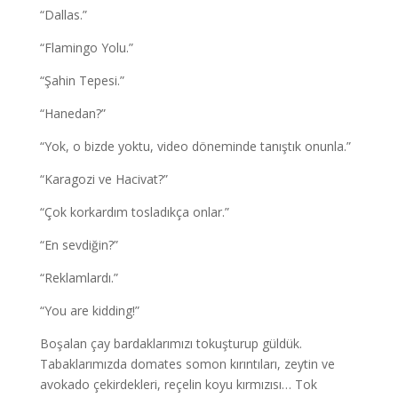
“Dallas.”
“Flamingo Yolu.”
“Şahin Tepesi.”
“Hanedan?”
“Yok, o bizde yoktu, video döneminde tanıştık onunla.”
“Karagozi ve Hacivat?”
“Çok korkardım tosladıkça onlar.”
“En sevdiğin?”
“Reklamlardı.”
“You are kidding!”
Boşalan çay bardaklarımızı tokuşturup güldük.
Tabaklarımızda domates somon kırıntıları, zeytin ve
avokado çekirdekleri, reçelin koyu kırmızısı… Tok