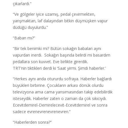
çıkarlardı.”
“Ve gölgeler iyice uzamış, pedal çevirmekten,
yarışmaktan, laf dalaşından bitkin düşmüşken vapur
düdüğü duyulurdu.”
“Baban mı?”
“Bir tek benimki mi? Bütün sokağın babaları aynı
vapurdan inerdi. Sokağın başında belirdi mi basardım
pedallara son kuvvet. Eve birlikte girerdik.
TRT’nin tiktikleri derdi ki ‘Saat yirmi. Şimdi haberler.’
“Herkes aynı anda otururdu sofraya. Haberler bağlardı
büyükleri birbirine. Çocukların arkası dönük olurdu
televizyona ama cama yansımasından takip edebilirdik
isteseydik. Haberler zaten o zaman da çok sıkıcıydı.
Ecevitdemirel-Demirelecevit-Ecevitdemirel ve sonra
sadece evrenevrenevrenevren.”
“Haberlerden sonra?”