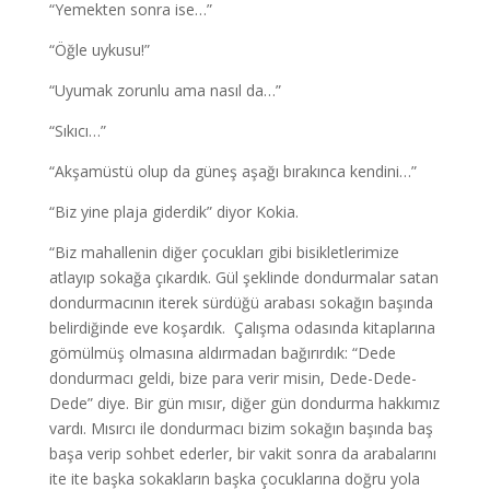
“Yemekten sonra ise…”
“Öğle uykusu!”
“Uyumak zorunlu ama nasıl da…”
“Sıkıcı…”
“Akşamüstü olup da güneş aşağı bırakınca kendini…”
“Biz yine plaja giderdik” diyor Kokia.
“Biz mahallenin diğer çocukları gibi bisikletlerimize
atlayıp sokağa çıkardık. Gül şeklinde dondurmalar satan
dondurmacının iterek sürdüğü arabası sokağın başında
belirdiğinde eve koşardık. Çalışma odasında kitaplarına
gömülmüş olmasına aldırmadan bağırırdık: “Dede
dondurmacı geldi, bize para verir misin, Dede-Dede-
Dede” diye. Bir gün mısır, diğer gün dondurma hakkımız
vardı. Mısırcı ile dondurmacı bizim sokağın başında baş
başa verip sohbet ederler, bir vakit sonra da arabalarını
ite ite başka sokakların başka çocuklarına doğru yola