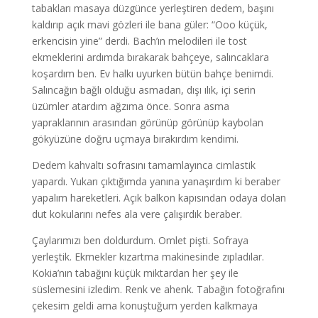
tabakları masaya düzgünce yerleştiren dedem, başını
kaldırıp açık mavi gözleri ile bana güler: “Ooo küçük,
erkencisin yine” derdi. Bach’ın melodileri ile tost
ekmeklerini ardımda bırakarak bahçeye, salıncaklara
koşardım ben. Ev halkı uyurken bütün bahçe benimdi.
Salıncağın bağlı olduğu asmadan, dışı ılık, içi serin
üzümler atardım ağzıma önce. Sonra asma
yapraklarının arasından görünüp görünüp kaybolan
gökyüzüne doğru uçmaya bırakırdım kendimi.
Dedem kahvaltı sofrasını tamamlayınca cimlastik
yapardı. Yukarı çıktığımda yanına yanaşırdım ki beraber
yapalım hareketleri. Açık balkon kapısından odaya dolan
dut kokularını nefes ala vere çalışırdık beraber.
Çaylarımızı ben doldurdum. Omlet pişti. Sofraya
yerleştik. Ekmekler kızartma makinesinde zıpladılar.
Kokia’nın tabağını küçük miktardan her şey ile
süslemesini izledim. Renk ve ahenk. Tabağın fotoğrafını
çekesim geldi ama konuştuğum yerden kalkmaya