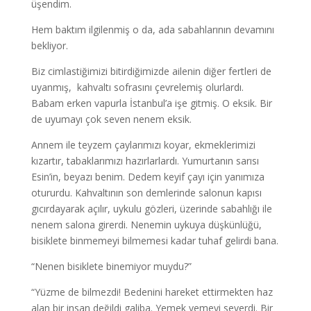
üşendim.
Hem baktım ilgilenmiş o da, ada sabahlarının devamını
bekliyor.
Biz cimlastiğimizi bitirdiğimizde ailenin diğer fertleri de
uyanmış, kahvaltı sofrasını çevrelemiş olurlardı.
Babam erken vapurla İstanbul’a işe gitmiş. O eksik. Bir
de uyumayı çok seven nenem eksik.
Annem ile teyzem çaylarımızı koyar, ekmeklerimizi
kızartır, tabaklarımızı hazırlarlardı. Yumurtanın sarısı
Esin’in, beyazı benim. Dedem keyif çayı için yanımıza
otururdu. Kahvaltının son demlerinde salonun kapısı
gıcırdayarak açılır, uykulu gözleri, üzerinde sabahlığı ile
nenem salona girerdi. Nenemin uykuya düşkünlüğü,
bisiklete binmemeyi bilmemesi kadar tuhaf gelirdi bana.
“Nenen bisiklete binemiyor muydu?”
“Yüzme de bilmezdi! Bedenini hareket ettirmekten haz
alan bir insan değildi galiba. Yemek yemeyi severdi. Bir