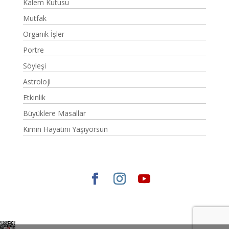
Kalem Kutusu
Mutfak
Organik İşler
Portre
Söyleşi
Astroloji
Etkinlik
Büyüklere Masallar
Kimin Hayatını Yaşıyorsun
Elegant Themes
tarafından tasarlandı. |
WordPress
gururla sunar.