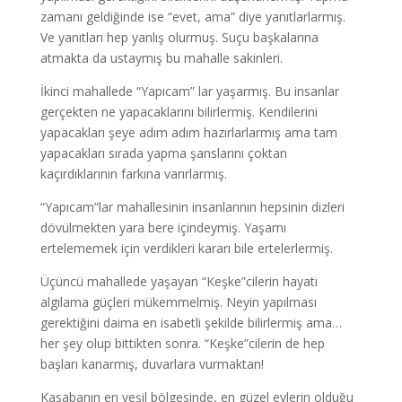
zamanı geldiğinde ise “evet, ama” diye yanıtlarlarmış.
Ve yanıtları hep yanlış olurmuş. Suçu başkalarına
atmakta da ustaymış bu mahalle sakinleri.
İkinci mahallede “Yapıcam” lar yaşarmış. Bu insanlar
gerçekten ne yapacaklarını bilirlermiş. Kendilerini
yapacakları şeye adım adım hazırlarlarmış ama tam
yapacakları sırada yapma şanslarını çoktan
kaçırdıklarının farkına varırlarmış.
“Yapıcam”lar mahallesinin insanlarının hepsinin dizleri
dövülmekten yara bere içindeymiş. Yaşamı
ertelememek için verdikleri kararı bile ertelerlermiş.
Üçüncü mahallede yaşayan “Keşke”cilerin hayatı
algılama güçleri mükemmelmiş. Neyin yapılması
gerektiğini daima en isabetli şekilde bilirlermiş ama…
her şey olup bittikten sonra. “Keşke”cilerin de hep
başları kanarmış, duvarlara vurmaktan!
Kasabanın en yeşil bölgesinde, en güzel evlerin olduğu