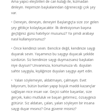
Ama yapıcı eleştirileri de can kulağı ile, kızmadan
dinleyin. Hepimizin başkalarından öğreneceği çok şey
var.
• Deneyin, deneyin, deneyin! Başlangıçta size zor gelen
şey gittikçe kolaylaşacaktır. İlk direksiyonun başına
geçtiğiniz günü hatırlıyor musunuz? Ya şimdi arabayı
nasıl kullanıyorsunuz?
• Önce kendinizi sevin. Bencilce değil, kendinize saygı
duyarak sevin. Yaşamınızı bu saygıyı duyacak şekilde
sürdürün. Siz kendinize saygı duymazsanız başkaları
niye duysun? Unvanınıza, konumunuza vb. duyulan
sahte saygıyla, kişiliğinize duyulan saygıyı ayırt edin.
• Yalan söylemeyin, aldatmayın, çalmayın. Evet
biliyorum, bütün bunları yapıp büyük maddi kazançlar
sağlayan nice insan var. Geçici sahte başarılar, size
gerçek, kalıcı mutluluk ve başarı getirmez, özsaygınızı
götürür. Siz aldatan, çalan, yalan söyleyen bir insana
saygı duyar mısınız? Ona güvenir misiniz?