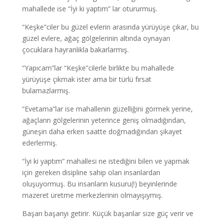
mahallede ise “İyi ki yaptım” lar otururmuş.
“Keşke”ciler bu güzel evlerin arasında yürüyüşe çıkar, bu
güzel evlere, ağaç gölgelerinin altında oynayan
çocuklara hayranlıkla bakarlarmış.
“Yapıcam”lar “Keşke”cilerle birlikte bu mahallede
yürüyüşe çıkmak ister ama bir türlü fırsat
bulamazlarmış.
“Evetama”lar ise mahallenin güzelliğini görmek yerine,
ağaçların gölgelerinin yeterince geniş olmadığından,
güneşin daha erken saatte doğmadığından şikayet
ederlermiş.
“İyi ki yaptım” mahallesi ne istediğini bilen ve yapmak
için gereken disipline sahip olan insanlardan
oluşuyormuş. Bu insanların kusuru(!) beyinlerinde
mazeret üretme merkezlerinin olmayışıymış.
Başarı başarıyı getirir. Küçük başarılar size güç verir ve