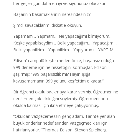
her geçen gün daha en iyi versiyonunuz olacaktır.
Başarının basamaklarının neresindesiniz?
Şimdi sayacaklarımı dikkatle okuyun.
Yapamam… Yapmam… Ne yapacağımı bilmiyorum…
Keşke yapabilseydim… Belki yapacağım… Yapacağım…
Belki yapabilirim… Yapabilirim… Yapıyorum… YAPTIM.
Edison’a ampulü keşfetmeden önce, başarısız olduğu
999 deneme için ne hissettiğini sormuşlar. Edison
şaşırmış: “999 başarısızlık mı? Hayır! Işığa
kavuşamamanın 999 yolunu keşfettim o kadar.”
Bir öğrenci okulu bırakmaya karar vermiş. Öğretmenine
derslerden çok sıkıldığını söylemiş. Öğretmeni onu
okulda kalması için ikna etmeye çalışıyormuş.
“Okuldan vazgeçemezsin genç adam. Tarihte yer alan
büyük önderler hedeflerinden vazgeçmedikleri için
hatırlanıyorlar. “Thomas Edison, Steven Spielberg,