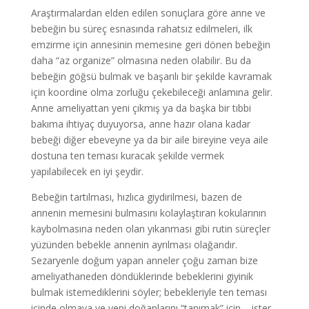
Araştırmalardan elden edilen sonuçlara göre anne ve
bebeğin bu süreç esnasında rahatsız edilmeleri, ilk
emzirme için annesinin memesine geri dönen bebeğin
daha “az organize” olmasına neden olabilir. Bu da
bebeğin göğsü bulmak ve başarılı bir şekilde kavramak
için koordine olma zorluğu çekebileceği anlamına gelir.
Anne ameliyattan yeni çıkmış ya da başka bir tıbbi
bakıma ihtiyaç duyuyorsa, anne hazır olana kadar
bebeği diğer ebeveyne ya da bir aile bireyine veya aile
dostuna ten teması kuracak şekilde vermek
yapılabilecek en iyi şeydir.
Bebeğin tartılması, hızlıca giydirilmesi, bazen de
annenin memesini bulmasını kolaylaştıran kokularının
kaybolmasına neden olan yıkanması gibi rutin süreçler
yüzünden bebekle annenin ayrılması olağandır.
Sezaryenle doğum yapan anneler çoğu zaman bize
ameliyathaneden döndüklerinde bebeklerini giyinik
bulmak istemediklerini söyler; bebekleriyle ten teması
içinde olmaya ve yeni doğanlarını “tanımak” için – ister