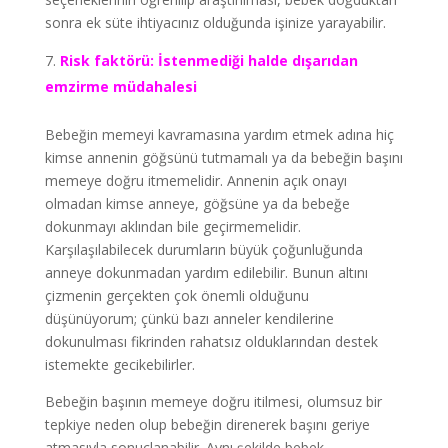
sonra ek süte ihtiyacınız olduğunda işinize yarayabilir.
Risk faktörü: İstenmediği halde dışarıdan
emzirme müdahalesi
Bebeğin memeyi kavramasına yardım etmek adına hiç
kimse annenin göğsünü tutmamalı ya da bebeğin başını
memeye doğru itmemelidir. Annenin açık onayı
olmadan kimse anneye, göğsüne ya da bebeğe
dokunmayı aklından bile geçirmemelidir.
Karşılaşılabilecek durumların büyük çoğunluğunda
anneye dokunmadan yardım edilebilir. Bunun altını
çizmenin gerçekten çok önemli olduğunu
düşünüyorum; çünkü bazı anneler kendilerine
dokunulması fikrinden rahatsız olduklarından destek
istemekte gecikebilirler.
Bebeğin başının memeye doğru itilmesi, olumsuz bir
tepkiye neden olup bebeğin direnerek başını geriye
atmasıyla sonuçlanabilir. Aynı şekilde bebek,