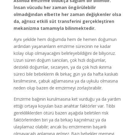
Aslında emzirme oldukça sağlam bir bilimdir.
İnsan vücudu her zaman öngörülebilir
olmadığından elbette her zaman
değişkenler olsa
da, ağrısız etkili süt transferini gerçekleştiren
mekanizma tamamıyla bilinmektedir.
Aynı şekilde hem doğumda hem de hemen doğumun
ardından yaşananların emzirme sürecinin ne kadar
kolay olup olmayacağını belirleyebildiğini de biliyoruz.
Uzun süren doğum sancıları, çok hızlı doğumlar,
destekli doğumlar, sezaryen, ya da çok hızlı ıkınma
süreci bile bebeklerin ilk birkaç gün ya da hafta kaskatı
kesilmesine, çabuk ağlamasına ya da uykulu olmasına
neden olup bazen de emzirmeyi zorlaştırabilir.
Emzirme bağının kurulmasına ket vurduğu ya da yardım
ettiği ortaya koyulan bazı anahtar faktörler var. Tıbbi
gerekliliklerden ötürü bazen aşağıda belirtilen risk
faktörlerinden biri ya da birkaçı kaçınılmaz ya da
ulaşılamaz olabilir; ancak bu emzirmenin başarılı
olmayacağı anlamına
gelmez
. Bazı bebekler memeyi