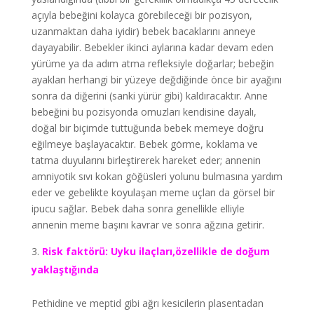
açıyla bebeğini kolayca görebileceği bir pozisyon,
uzanmaktan daha iyidir) bebek bacaklarını anneye
dayayabilir. Bebekler ikinci aylarına kadar devam eden
yürüme ya da adım atma refleksiyle doğarlar; bebeğin
ayakları herhangi bir yüzeye değdiğinde önce bir ayağını
sonra da diğerini (sanki yürür gibi) kaldıracaktır. Anne
bebeğini bu pozisyonda omuzları kendisine dayalı,
doğal bir biçimde tuttuğunda bebek memeye doğru
eğilmeye başlayacaktır. Bebek görme, koklama ve
tatma duyularını birleştirerek hareket eder; annenin
amniyotik sıvı kokan göğüsleri yolunu bulmasına yardım
eder ve gebelikte koyulaşan meme uçları da görsel bir
ipucu sağlar. Bebek daha sonra genellikle elliyle
annenin meme başını kavrar ve sonra ağzına getirir.
Risk faktörü: Uyku ilaçları,özellikle de doğum
yaklaştığında
Pethidine ve meptid gibi ağrı kesicilerin plasentadan