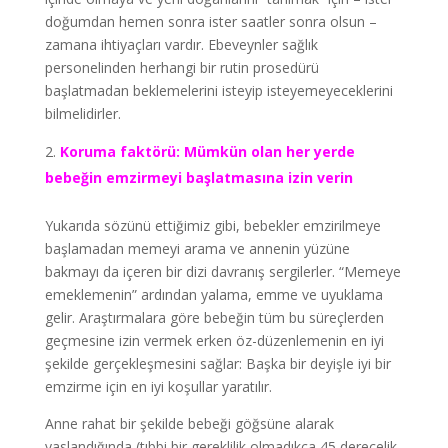
doğumdan hemen sonra ister saatler sonra olsun –
zamana ihtiyaçları vardır. Ebeveynler sağlık
personelinden herhangi bir rutin prosedürü
başlatmadan beklemelerini isteyip isteyemeyeceklerini
bilmelidirler.
Koruma faktörü: Mümkün olan her yerde
bebeğin emzirmeyi başlatmasına izin verin
Yukarıda sözünü ettiğimiz gibi, bebekler emzirilmeye
başlamadan memeyi arama ve annenin yüzüne
bakmayı da içeren bir dizi davranış sergilerler. “Memeye
emeklemenin” ardından yalama, emme ve uyuklama
gelir. Araştırmalara göre bebeğin tüm bu süreçlerden
geçmesine izin vermek erken öz-düzenlemenin en iyi
şekilde gerçekleşmesini sağlar: Başka bir deyişle iyi bir
emzirme için en iyi koşullar yaratılır.
Anne rahat bir şekilde bebeği göğsüne alarak
yaslandığında (tıbbi bir gereklilik olmadıkça 45 derecelik