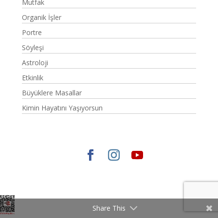
Mutfak
Organik İşler
Portre
Söyleşi
Astroloji
Etkinlik
Büyüklere Masallar
Kimin Hayatını Yaşıyorsun
Elegant Themes
tarafından tasarlandı. |
WordPress
gururla sunar.
Share This