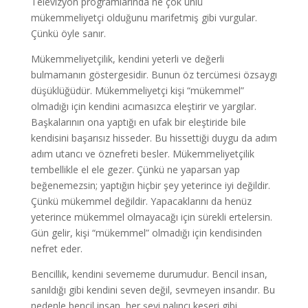
Televizyon programlarında ne çok ünlü
mükemmeliyetçi olduğunu marifetmiş gibi vurgular.
Çünkü öyle sanır.
Mükemmeliyetçilik, kendini yeterli ve değerli
bulmamanın göstergesidir. Bunun öz tercümesi özsaygı
düşüklüğüdür. Mükemmeliyetçi kişi “mükemmel”
olmadığı için kendini acımasızca eleştirir ve yargılar.
Başkalarının ona yaptığı en ufak bir eleştiride bile
kendisini başarısız hisseder. Bu hissettiği duygu da adım
adım utancı ve öznefreti besler. Mükemmeliyetçilik
tembellikle el ele gezer. Çünkü ne yaparsan yap
beğenemezsin; yaptığın hiçbir şey yeterince iyi değildir.
Çünkü mükemmel değildir. Yapacaklarını da henüz
yeterince mükemmel olmayacağı için sürekli ertelersin.
Gün gelir, kişi “mükemmel” olmadığı için kendisinden
nefret eder.
Bencillik, kendini sevememe durumudur. Bencil insan,
sanıldığı gibi kendini seven değil, sevmeyen insandır. Bu
nedenle bencil insan, her şeyi nalıncı keseri gibi