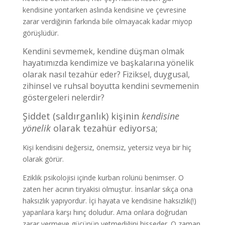
kendisine yontarken aslında kendisine ve çevresine
zarar verdiğinin farkında bile olmayacak kadar miyop
görüşlüdür.
Kendini sevmemek, kendine düşman olmak
hayatımızda kendimize ve başkalarına yönelik
olarak nasıl tezahür eder? Fiziksel, duygusal,
zihinsel ve ruhsal boyutta kendini sevmemenin
göstergeleri nelerdir?
Şiddet (saldırganlık) kişinin
kendisine
yönelik
olarak tezahür ediyorsa;
Kişi kendisini değersiz, önemsiz, yetersiz veya bir hiç
olarak görür.
Eziklik psikolojisi içinde kurban rolünü benimser. O
zaten her acının tiryakisi olmuştur. İnsanlar sıkça ona
haksızlık yapıyordur. İçi hayata ve kendisine haksızlık(!)
yapanlara karşı hınç doludur. Ama onlara doğrudan
zarar vermeye gücünün yetmediğini hisseder. O zaman