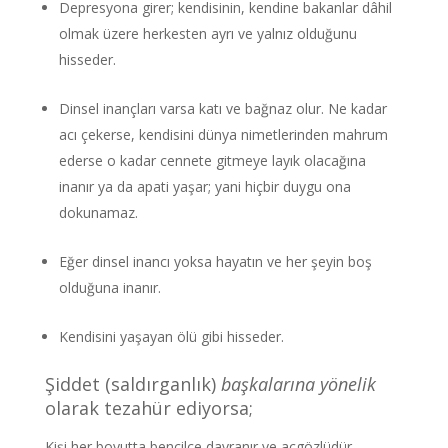
Depresyona girer; kendisinin, kendine bakanlar dâhil
olmak üzere herkesten ayrı ve yalnız olduğunu
hisseder.
Dinsel inançları varsa katı ve bağnaz olur. Ne kadar
acı çekerse, kendisini dünya nimetlerinden mahrum
ederse o kadar cennete gitmeye layık olacağına
inanır ya da apati yaşar; yani hiçbir duygu ona
dokunamaz.
Eğer dinsel inancı yoksa hayatın ve her şeyin boş
olduğuna inanır.
Kendisini yaşayan ölü gibi hisseder.
Şiddet (saldırganlık)
başkalarına yönelik
olarak tezahür ediyorsa;
Kişi her boyutta bencilce davranır ve açgözlüdür.