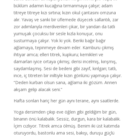
büklüm adamın kucağına tırmanmaya çalışır; adam
titreye titreye kızı sırtına; kızın okul çantasını omzuna
alır. Yavaş ve sanki bir üflemede düşecek sallantılı, zar
zor adımlarıyla merdivenleri çıkar, bir yandan da tatlı
yumuşak çocuksu bir sesle kızla konuşur, onu
susturmaya çalışır. Yok ki yok. Beriki bağır bağır
ağlamaya, tepinmeye devam eder. Kamburu çıkmış
ihtiyar amca; elleri titrek, kupkuru; kemikleri ve
damarları iyice ortaya çıkmış; derisi incelmiş, kırışmış,
saydamlaşmış. Sesi de bedeni gibi zayıf, kırılgan; tatlı,
ince, iç titreten bir iniltiyle kızın gönlünü yapmaya çalışır.
“Deden kurban olsun sana, ağlama iki gözüm. Annen
akşam gelip alacak seni.”
Hafta sonları hariç her gün aynı terane, aynı saatlerde.
Yoga dersimden çıkıp eve öğlen gibi geldiğim bir gün,
binanın önü kalabalık. Sessiz, durgun, kara bir kalabalık.
İçim cızlıyor. Titrek amca ölmüş. Benim iki üst katımda
oturuyordu, bastonlu ama sesi, bakışı, duruşu güçlü