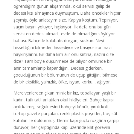
öğrendiğim günün akşamında, okul servisi gelip de
dedesi kızı almayınca duymuştum. Daha öncekiler hiçbir
şeymiş, öyle anlatayım size. Kapıya koştum. Tepiniyor,
saçını başını yoluyor, hıçkırıyor. İlk defa onu bu gün
servisten dedesi almadı, evde de olmadığını söylüyor
babası. Bahçede kalabalık durgun, suskun. Neyi
hissettiğini bilmeden hissediyor ve basıyor son nazlı
haykırışlarını. Bir daha kim alır onu sırtına, nazını dize
dize? Tam böyle düşünmese de biliyor ömründe bir
anın tamamlanıp kapandığını. Dedesi giderken,
çocukluğunun bir bölümünün de uçup gittiğini; bilmese
de bir eksiklik, yalnızlık, öfke, isyan, korku… ağlıyor.
Merdivenlerden çıkan minik bir kız, topallayan yaşlı bir
kadın, tatlı tatlı anlatılan okul hikâyeleri. Bahçe kapısı
açık kalmış, soğuk esinti bahçeyi köpük, yırtık koli,
tortop gazete parçaları, renkli plastik poşetler, boş süt
kutuları ile doldurmuş. Demir kapı güçlü rüzgârla çarpıp
duruyor, her çarptığında kapı üzerinde kilit görevini