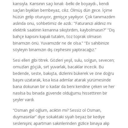
karısıyla. Karısının saçı kınalı -belki de boyaydı-, kendi
saçları bıyıkları bembeyaz, cılız. Ölmüş dün gece. İçime
hüzün gelip oturuyor, genişçe yayılıyor. Çok tanımazdım
aslında onu, sohbetimiz de azdı.: “Faturanızı aldınız mı
elektrik saatinin kenarına sıkıştırdım, kaybolmasın?” “Dış
bahçe kapısını kapalı tutalım, toz toprak olmasın
binamızın önü. Yuvamızdır ne de olsa.” “Ev sahibinize
söyleyin binamızın dış cephesini yaptıracağız.”
Sesi elleri gibi titrek. Gözleri yeşil, sulu, solgun, sevecen;
omuzları göçük, sırt yuvarlak, bacaklar incecik. Bu
bedende, seste, bakışta, dizlerini bükerek ve öne doğru
başını uzatarak, kısa kısa adımlar atarak yürümesinde
bana dokunan bir o kadar da beni kendine çeken ve her
nasılsa bu binada güvende olduğumu hissettiren bir
şeyler vardı.
“Osman gel oğlum, acıktın mı? Sessiz ol Osman,
duymasınlar” diye sokaktaki siyah beyaz bir kediye
seslenişini; apartman sakinlerinden gizlice binaya alıp