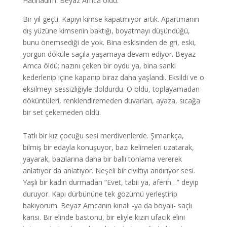
Hatırladım. Beyaz Amca öldü.
Bir yıl geçti. Kapıyı kimse kapatmıyor artık. Apartmanın
dış yüzüne kimsenin baktığı, boyatmayı düşündüğü,
bunu önemsediği de yok. Bina eskisinden de gri, eski,
yorgun döküle saçıla yaşamaya devam ediyor. Beyaz
Amca öldü; nazını çeken bir oydu ya, bina sanki
kederlenip içine kapanıp biraz daha yaşlandı. Eksildi ve o
eksilmeyi sessizliğiyle doldurdu. O öldü, toplayamadan
döküntüleri, renklendiremeden duvarları, ayaza, sıcağa
bir set çekemeden öldü.
Tatlı bir kız çocuğu sesi merdivenlerde. Şımarıkça,
bilmiş bir edayla konuşuyor, bazı kelimeleri uzatarak,
yayarak, bazılarına daha bir ballı tonlama vererek
anlatıyor da anlatıyor. Neşeli bir cıvıltıyı andırıyor sesi.
Yaşlı bir kadın durmadan “Evet, tabii ya, aferin…” deyip
duruyor. Kapı dürbününe tek gözümü yerleştirip
bakıyorum. Beyaz Amcanın kınalı -ya da boyalı- saçlı
karısı. Bir elinde bastonu, bir eliyle kızın ufacık elini