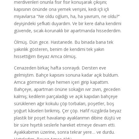
merdivenleri onunla fısır fısır konuşarak çıkışını;
kapısının önünde ona yemek verişini, kedi içli içli
miyavlarsa “Ne oldu oğlum, ha, ha yavrum, ne oldu?”
deyişindeki şefkati duyardım. Ve bir kere daha kendimi
güvende, sıcak-korunaklı bir apartmanda hissederdim.
Ölmüş. Dün gece. Hastanede. Bu binada bana tek
yakınlık gösteren, benim de kendimi tek yakın
hissettiğim Beyaz Amca ölmüş.
Cenazeden birkaç hafta sonraydı. Dersten eve
gelmiştim. Bahçe kapısını sonuna kadar açık buldum.
Amca görmesin diye hemen içeri girip kapattım.
Bahçeye, apartman önüne sokağın ıvır zıvırı, geceden
kalmış; kedilerin parçaladığı ve açık kapıdan bahçeye
sürüklenen ağır kokulu çöp torbaları, poşetler, boş
yoğurt kâseleri birikmiş. Çer çöp. Hafif rüzgârda beyaz
plastik bir poşet havalanıp ayaklarımın dibine düştü ve
bir süre hışırtılı seslerle hareket etmeye devam etti.
Ayakkabımın üzerine, sonra tekrar yere… ve durdu.