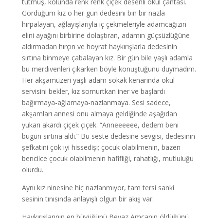
tutmuş, kolunda renk renk çiçek desenli okul çantası.
Gördüğüm kız o her gün dedesini bin bir nazla
hırpalayan, ağlayışlarıyla iç çekmeleriyle adamcağızın
elini ayağını birbirine dolaştıran, adamın güçsüzlüğüne
aldırmadan hırçın ve hoyrat haykırışlarla dedesinin
sırtına binmeye çabalayan kız. Bir gün bile yaşlı adamla
bu merdivenleri çıkarken böyle konuştuğunu duymadım.
Her akşamüzeri yaşlı adam sokak kenarında okul
servisini bekler, kız somurtkan iner ve başlardı
bağırmaya-ağlamaya-nazlanmaya. Sesi sadece,
akşamları annesi onu almaya geldiğinde aşağıdan
yukarı akardı çiçek çiçek. “Anneeeeee, dedem beni
bugün sırtına aldı.” Bu seste dedesine sevgisi, dedesinin
şefkatini çok iyi hissedişi; çocuk olabilmenin, bazen
bencilce çocuk olabilmenin hafifliği, rahatlığı, mutluluğu
olurdu.
Aynı kız ninesine hiç nazlanmıyor, tam tersi sanki
sesinin tınısında anlayışlı olgun bir akış var.
Haykırışlarının en büyüğünü Beyaz Amcanın öldüğünü