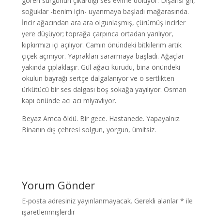
gören sürgünün çıkardığı ses evime doluyor. Dışarısı gri,
soğuklar -benim için- uyanmaya başladı mağarasında.
İncir ağacından ara ara olgunlaşmış, çürümüş incirler
yere düşüyor; toprağa çarpınca ortadan yarılıyor,
kıpkırmızı içi açılıyor. Camın önündeki bitkilerim artık
çiçek açmıyor. Yaprakları sararmaya başladı. Ağaçlar
yakında çıplaklaşır. Gül ağacı kurudu, bina önündeki
okulun bayrağı sertçe dalgalanıyor ve o sertlikten
ürkütücü bir ses dalgası boş sokağa yayılıyor. Osman
kapı önünde acı acı miyavlıyor.
Beyaz Amca öldü. Bir gece. Hastanede. Yapayalnız.
Binanın dış çehresi solgun, yorgun, ümitsiz.
Yorum Gönder
E-posta adresiniz yayınlanmayacak.
Gerekli alanlar
*
ile
işaretlenmişlerdir