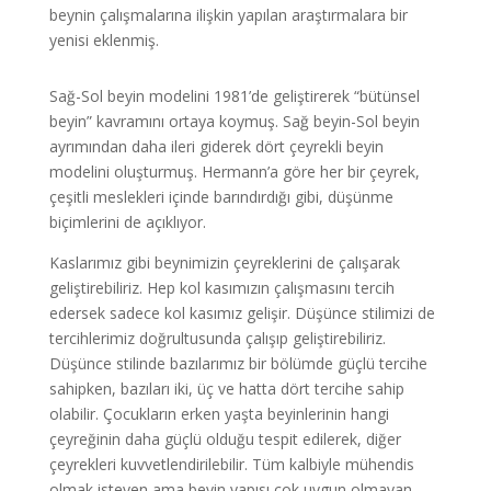
beynin çalışmalarına ilişkin yapılan araştırmalara bir
yenisi eklenmiş.
Sağ-Sol beyin modelini 1981’de geliştirerek “bütünsel
beyin” kavramını ortaya koymuş. Sağ beyin-Sol beyin
ayrımından daha ileri giderek dört çeyrekli beyin
modelini oluşturmuş. Hermann’a göre her bir çeyrek,
çeşitli meslekleri içinde barındırdığı gibi, düşünme
biçimlerini de açıklıyor.
Kaslarımız gibi beynimizin çeyreklerini de çalışarak
geliştirebiliriz. Hep kol kasımızın çalışmasını tercih
edersek sadece kol kasımız gelişir. Düşünce stilimizi de
tercihlerimiz doğrultusunda çalışıp geliştirebiliriz.
Düşünce stilinde bazılarımız bir bölümde güçlü tercihe
sahipken, bazıları iki, üç ve hatta dört tercihe sahip
olabilir. Çocukların erken yaşta beyinlerinin hangi
çeyreğinin daha güçlü olduğu tespit edilerek, diğer
çeyrekleri kuvvetlendirilebilir. Tüm kalbiyle mühendis
olmak isteyen ama beyin yapısı çok uygun olmayan