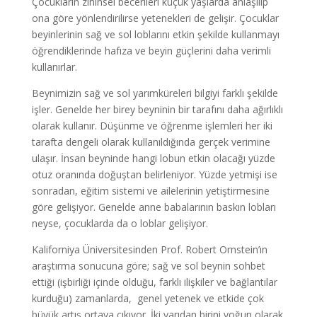
Çocukların zihinsel becerileri küçük yaşlarda anlaşılıp
ona göre yönlendirilirse yetenekleri de gelişir. Çocuklar
beyinlerinin sağ ve sol loblarını etkin şekilde kullanmayı
öğrendiklerinde hafıza ve beyin güçlerini daha verimli
kullanırlar.
Beynimizin sağ ve sol yarımküreleri bilgiyi farklı şekilde
işler. Genelde her birey beyninin bir tarafını daha ağırlıklı
olarak kullanır. Düşünme ve öğrenme işlemleri her iki
tarafta dengeli olarak kullanıldığında gerçek verimine
ulaşır. İnsan beyninde hangi lobun etkin olacağı yüzde
otuz oranında doğuştan belirleniyor. Yüzde yetmişi ise
sonradan, eğitim sistemi ve ailelerinin yetiştirmesine
göre gelişiyor. Genelde anne babalarının baskın lobları
neyse, çocuklarda da o loblar gelişiyor.
Kaliforniya Üniversitesinden Prof. Robert Ornstein’ın
araştırma sonucuna göre; sağ ve sol beynin sohbet
ettiği (işbirliği içinde olduğu, farklı ilişkiler ve bağlantılar
kurduğu) zamanlarda, genel yetenek ve etkide çok
büyük artış ortaya çıkıyor. İki yarıdan birini yoğun olarak