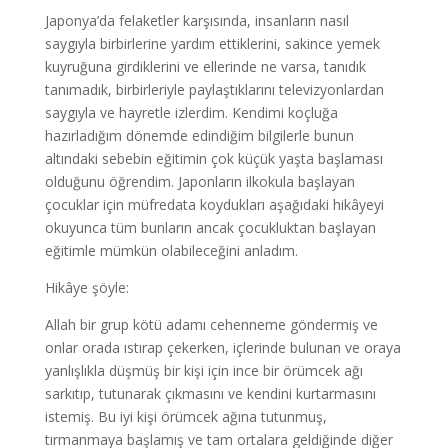
Japonya’da felaketler karşısında, insanların nasıl
saygıyla birbirlerine yardım ettiklerini, sakince yemek
kuyruğuna girdiklerini ve ellerinde ne varsa, tanıdık
tanımadık, birbirleriyle paylaştıklarını televizyonlardan
saygıyla ve hayretle izlerdim. Kendimi koçluğa
hazırladığım dönemde edindiğim bilgilerle bunun
altındaki sebebin eğitimin çok küçük yaşta başlaması
olduğunu öğrendim. Japonların ilkokula başlayan
çocuklar için müfredata koydukları aşağıdaki hikâyeyi
okuyunca tüm bunların ancak çocukluktan başlayan
eğitimle mümkün olabileceğini anladım.
Hikâye şöyle:
Allah bir grup kötü adamı cehenneme göndermiş ve
onlar orada ıstırap çekerken, içlerinde bulunan ve oraya
yanlışlıkla düşmüş bir kişi için ince bir örümcek ağı
sarkıtıp, tutunarak çıkmasını ve kendini kurtarmasını
istemiş. Bu iyi kişi örümcek ağına tutunmuş,
tırmanmaya başlamış ve tam ortalara geldiğinde diğer