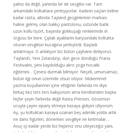
yalnız da değil, yanında bir de sevgilisi var. Tam
arkamdaki koltuklara yerleşiyorlar. Kadının saçları beline
kadar rasta, altında Tayland gezginlerinin markası
haline gelmiş olan balıkçı pantolonu, üstünde batik
uzun kollu tişört, başında gökkuşağı renklerinde el
örgüsü bir bere. Çıplak ayaklarını karşısındaki koltukta
oturan sevgilisin kucağına yerleştirdi. Başladı
anlatmaya. O anlatıyor biz bütün çayhane dinliyoruz.
Tayland’ı, Yeni Zelanda’yı, dün gece döndüğü Prana
Festivalini, yeni kaydolduğu akro yoga hocalık
eğitimini… Çenesi durmak bilmiyor. Neşeli, umursamaz,
bütün ilgi onun üzerinde olsun istiyor. Mükemmel
yazma koşullarımın içine ettiğinin farkında mı diye
birkaç kez ters ters bakıyorum ama kendisinden başka
hiçbir şeyin farkında değil Rasta Prenses. Gözümün
ucuyla çayını sipariş etmeye kasaya gidişini izliyorum.
Ay, şu koltuktan kasaya uzanan beş adımlık yolda artık
ne dans figürleri, dönerken sevgiliye ne kırıtmalar…
Avuç içi kadar yerde biz hepimiz onu izleyeceğiz yani,