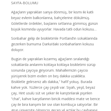
SAYFA-BOLUMU
Ağaçların yaprakları sarıya dönmüş, bir kısmı iki katlı
beyaz evlerin balkonlarına, bahçelerine dökülmüş.
Göletlerde ördekler, başlarını sırtlarına gömmüş günün
büyük kısmında uyuyorlar. Havada tatlı odun kokusu…
Sonbahar gelip de bisikletimle Portland’ın sokaklarında
gezerken burnuma Darka’daki sonbaharların kokusu
doluyor.
Bugün de yaprakları kızarmış ağaçların sıralandığı
sokaklarda anılarımı koklaya koklaya bisikletimi sürüp
sonunda çaycıya giriyorum. Mahallemizin çaycısı
yürüyerek bizim evden on beş dakika uzaklıkta.
Bisikletle gelirseniz altı dakika,” hafif yokuş. Burada
kahve yok. Yüzlerce çay çeşidi var. Siyah, yeşil, beyaz
çay, Hint usulü süt ve şeker ile karıştırılarak pişirilen
“chai”, kahve karşıtlarının biricik maddesi mate ve bence
çay ile bira karışımı bir sıvı olan kombuça satıyorlar. Bir
grup üniversite öğrencisi geçen yıl açtılar bu çayhaneyi.