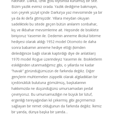
hatırlatır. Darka, İznik gölü kıyısında kurulmuş bir site.
Bizim yazlık evimiz orada. Yazlık dediğime bakmayın,
son çeyrek yüzyıl içinde Darka’ya yaz mevsiminde ya bir
ya da iki defa gitmişizdir. Yıllara meydan okuyan
sadelikteki bu sitede geçen bütün anılarım sonbahar,
kış ve ilkbahar mevsimlerine ait. Hepsinde de bisiklete
biniyoruz Yasemin ile. Dedemin anneme ilkokul bitirme
hediyesi olarak aldığı 1952 model Otomoto ile daha
sonra babamın anneme hediye ettiği (kimden
dinlediğinize bağlı olarak kaptırdığı diye de anlatılan)
1970 model Rogue üzerindeyiz Yasemin ile. Bisikletlerin
eskiliğinden utanmadığımız gibi, o yıllarda ne kadar
“havalı
”
göründüğümüzün de farkında değiliz. Diğer
gençlerin muhtemelen züppelik olarak algıladıkları bir
içedönüklük bulutuna gömülmüş, başkalarının
hakkımızda ne düşündüğünü umursamadan pedal
çeviriyoruz. Bu umursamazlığın ne büyük bir lütuf,
ergenliği tereyağından kıl çekermiş gibi geçirmemizi
sağlayan bir nimet olduğunun da farkında değiliz. İkimiz
bir yanda, dünya başka bir yanda…