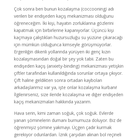
Çok sonra ben bunun kozalaşma (coccooning
)
adı
verilen bir endişeden kaçış mekanizması olduğunu
öğreneceğim. İki kişi, hayatın zorluklarına gözlerini
kapatmak için birbirlerine kapanıyorlar. Üçüncü kişi
kaçmaya çalıştıkları huzursuzluğu su yüzüne çıkaracağı
için mümkün olduğunca kimseyle görüşmüyorlar.
Ergenliğin dikenli yollarında yürüyen iki genç kızın
kozalaşmasından doğal bir şey yok tabii. Zaten bu
endişeden kaçış (anxiety-binding) mekanizması yetişkin
çiftler tarafından kullanıldığında sorunlar ortaya çıkıyor.
Çift haline geldikten sonra ortadan kaybolan
arkadaşlarımız var ya, işte onlar kozalaşma kurbanı!
İlgilenirseniz, size ileride kozalaşma ve diğer endişeden
kaçış mekanizmaları hakkında yazarım.
Hava serin, kimi zaman soğuk, çok soğuk. Evlerde
yanan şöminelerin dumanı burnumuza doluyor. Biz de
öğrenmişiz şömine yakmayı. Üçgen çadır kurmak
gerekiyor odunlardan. İznik çarşıdan alınan bol reçineli