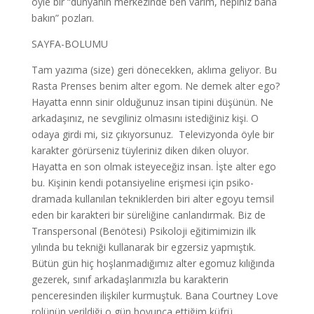
öyle bir “dünyanın merkezinde ben varım, hepiniz bana
bakın” pozları.
SAYFA-BOLUMU
Tam yazıma (size) geri dönecekken, aklıma geliyor. Bu
Rasta Prenses benim alter egom. Ne demek alter ego?
Hayatta ennn sinir olduğunuz insan tipini düşünün. Ne
arkadaşınız, ne sevgiliniz olmasını istediğiniz kişi. O
odaya girdi mi, siz çıkıyorsunuz. Televizyonda öyle bir
karakter görürseniz tüyleriniz diken diken oluyor.
Hayatta en son olmak isteyeceğiz insan. İşte alter ego
bu. Kişinin kendi potansiyeline erişmesi için psiko-
dramada kullanılan tekniklerden biri alter egoyu temsil
eden bir karakteri bir süreliğine canlandırmak. Biz de
Transpersonal (Benötesi) Psikoloji eğitimimizin ilk
yılında bu tekniği kullanarak bir egzersiz yapmıştık.
Bütün gün hiç hoşlanmadığımız alter egomuz kılığında
gezerek, sınıf arkadaşlarımızla bu karakterin
penceresinden ilişkiler kurmuştuk. Bana Courtney Love
rolünün verildiği o gün boyunca ettiğim küfrü