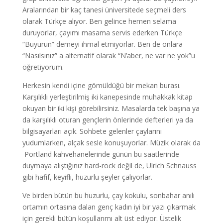
Aralarından bir kaç tanesi üniversitede seçmeli ders
olarak Türkçe alıyor. Ben gelince hemen selama
duruyorlar, çayımı masama servis ederken Türkçe
“Buyurun” demeyi ihmal etmiyorlar. Ben de onlara
“Nasılsınız” a alternatif olarak “N’aber, ne var ne yok”u
öğretiyorum.
Herkesin kendi içine gömüldüğü bir mekan burası.
Karşılıklı yerleştirilmiş iki kanepesinde muhakkak kitap
okuyan bir iki kişi görebilirsiniz. Masalarda tek başına ya
da karşılıklı oturan gençlerin önlerinde defterleri ya da
bilgisayarları açık. Sohbete gelenler çaylarını
yudumlarken, alçak sesle konuşuyorlar. Müzik olarak da
Portland kahvehanelerinde günün bu saatlerinde
duymaya alıştığınız hard-rock değil de, Ulrich Schnauss
gibi hafif, keyifli, huzurlu şeyler çalıyorlar.
Ve birden bütün bu huzurlu, çay kokulu, sonbahar anılı
ortamın ortasına dalan genç kadın iyi bir yazı çıkarmak
için gerekli bütün koşullarımı alt üst ediyor. Üstelik