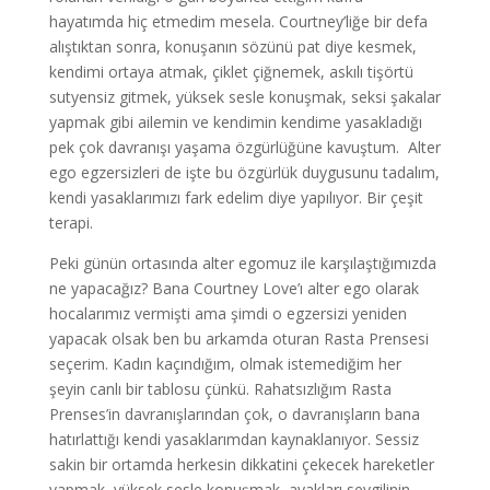
hayatımda hiç etmedim mesela. Courtney’liğe bir defa
alıştıktan sonra, konuşanın sözünü pat diye kesmek,
kendimi ortaya atmak, çiklet çiğnemek, askılı tişörtü
sutyensiz gitmek, yüksek sesle konuşmak, seksi şakalar
yapmak gibi ailemin ve kendimin kendime yasakladığı
pek çok davranışı yaşama özgürlüğüne kavuştum. Alter
ego egzersizleri de işte bu özgürlük duygusunu tadalım,
kendi yasaklarımızı fark edelim diye yapılıyor. Bir çeşit
terapi.
Peki günün ortasında alter egomuz ile karşılaştığımızda
ne yapacağız? Bana Courtney Love’ı alter ego olarak
hocalarımız vermişti ama şimdi o egzersizi yeniden
yapacak olsak ben bu arkamda oturan Rasta Prensesi
seçerim. Kadın kaçındığım, olmak istemediğim her
şeyin canlı bir tablosu çünkü. Rahatsızlığım Rasta
Prenses’in davranışlarından çok, o davranışların bana
hatırlattığı kendi yasaklarımdan kaynaklanıyor. Sessiz
sakin bir ortamda herkesin dikkatini çekecek hareketler
yapmak, yüksek sesle konuşmak, ayakları sevgilinin