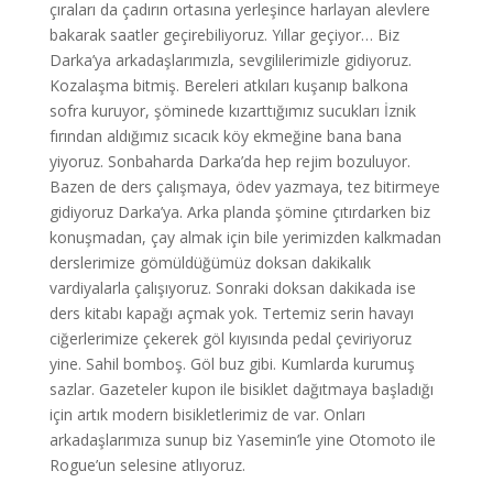
çıraları da çadırın ortasına yerleşince harlayan alevlere
bakarak saatler geçirebiliyoruz. Yıllar geçiyor… Biz
Darka’ya arkadaşlarımızla, sevgililerimizle gidiyoruz.
Kozalaşma bitmiş. Bereleri atkıları kuşanıp balkona
sofra kuruyor, şöminede kızarttığımız sucukları İznik
fırından aldığımız sıcacık köy ekmeğine bana bana
yiyoruz. Sonbaharda Darka’da hep rejim bozuluyor.
Bazen de ders çalışmaya, ödev yazmaya, tez bitirmeye
gidiyoruz Darka’ya. Arka planda şömine çıtırdarken biz
konuşmadan, çay almak için bile yerimizden kalkmadan
derslerimize gömüldüğümüz doksan dakikalık
vardiyalarla çalışıyoruz. Sonraki doksan dakikada ise
ders kitabı kapağı açmak yok. Tertemiz serin havayı
ciğerlerimize çekerek göl kıyısında pedal çeviriyoruz
yine. Sahil bomboş. Göl buz gibi. Kumlarda kurumuş
sazlar. Gazeteler kupon ile bisiklet dağıtmaya başladığı
için artık modern bisikletlerimiz de var. Onları
arkadaşlarımıza sunup biz Yasemin’le yine Otomoto ile
Rogue’un selesine atlıyoruz.