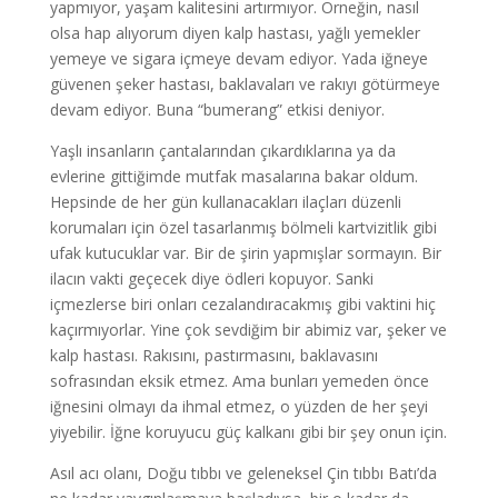
yapmıyor, yaşam kalitesini artırmıyor. Örneğin, nasıl
olsa hap alıyorum diyen kalp hastası, yağlı yemekler
yemeye ve sigara içmeye devam ediyor. Yada iğneye
güvenen şeker hastası, baklavaları ve rakıyı götürmeye
devam ediyor. Buna “bumerang” etkisi deniyor.
Yaşlı insanların çantalarından çıkardıklarına ya da
evlerine gittiğimde mutfak masalarına bakar oldum.
Hepsinde de her gün kullanacakları ilaçları düzenli
korumaları için özel tasarlanmış bölmeli kartvizitlik gibi
ufak kutucuklar var. Bir de şirin yapmışlar sormayın. Bir
ilacın vakti geçecek diye ödleri kopuyor. Sanki
içmezlerse biri onları cezalandıracakmış gibi vaktini hiç
kaçırmıyorlar. Yine çok sevdiğim bir abimiz var, şeker ve
kalp hastası. Rakısını, pastırmasını, baklavasını
sofrasından eksik etmez. Ama bunları yemeden önce
iğnesini olmayı da ihmal etmez, o yüzden de her şeyi
yiyebilir. İğne koruyucu güç kalkanı gibi bir şey onun için.
Asıl acı olanı, Doğu tıbbı ve geleneksel Çin tıbbı Batı’da