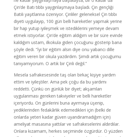
ne kadar yaygınlaşmaya başladıysa, bir o kadar da
Çin’de Batı tıbbı yaygınlaşmaya başladı. Çin gençliği
Batılı yaşıtlarına özeniyor. Çinliler geleneksel Çin tıbbı
diyeti uygulayıp, 100 gün belli hareketler yapmak yerine
bir hap yutup iyileşmek ve istediklerini yemeye devam
etmek istiyorlar. Çin’de eğitim aldığım ve bir süre evinde
kaldığım ustam, ilkokula giden çocuğunu gösterip bana
şöyle dedi. “İyi bir eğitim alsın diye onu yabancı dille
eğitim veren bir okula yazdırdım. Şimdi artık çocuğumu
tanıyamıyorum. O artık bir Çinli değil.”
Mesela safrakesesinde taş olan birkaç kişiye yardım
ettim ve iyileştiler. Ama pek çoğu da bu yardımı
reddetti. Çünkü on günlük bir diyet; akşamları
uygulanması gereken takviyeler ve belli hareketler
içeriyordu. On günlerini buna ayırmaya üşenip,
yediklerinden fedakârlık edemedikleri için (belki de
onlarda yeteri kadar güven uyandıramadığım için)
ameliyat masasına yattılar ve safrakeselerini aldırdılar.
Onlara kızamam, herkes seçiminde özgürdür. O yüzden