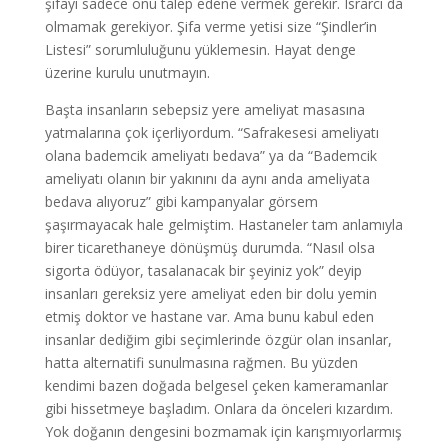
şifayı sadece onu talep edene vermek gerekir. Israrcı da
olmamak gerekiyor. Şifa verme yetisi size “Şindler’in
Listesi” sorumluluğunu yüklemesin. Hayat denge
üzerine kurulu unutmayın.
Başta insanların sebepsiz yere ameliyat masasına
yatmalarına çok içerliyordum. “Safrakesesi ameliyatı
olana bademcik ameliyatı bedava” ya da “Bademcik
ameliyatı olanın bir yakınını da aynı anda ameliyata
bedava alıyoruz” gibi kampanyalar görsem
şaşırmayacak hale gelmiştim. Hastaneler tam anlamıyla
birer ticarethaneye dönüşmüş durumda. “Nasıl olsa
sigorta ödüyor, tasalanacak bir şeyiniz yok” deyip
insanları gereksiz yere ameliyat eden bir dolu yemin
etmiş doktor ve hastane var. Ama bunu kabul eden
insanlar dediğim gibi seçimlerinde özgür olan insanlar,
hatta alternatifi sunulmasına rağmen. Bu yüzden
kendimi bazen doğada belgesel çeken kameramanlar
gibi hissetmeye başladım. Onlara da önceleri kızardım.
Yok doğanın dengesini bozmamak için karışmıyorlarmış