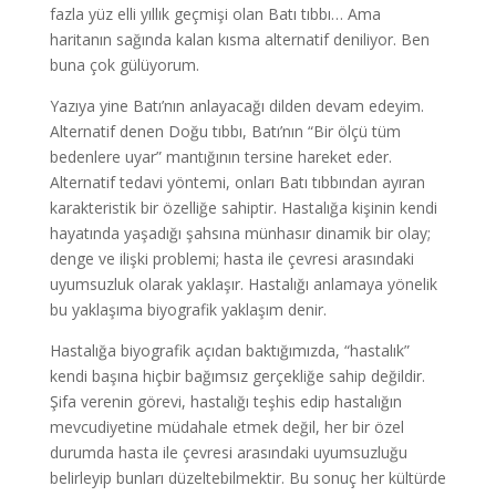
fazla yüz elli yıllık geçmişi olan Batı tıbbı… Ama
haritanın sağında kalan kısma alternatif deniliyor. Ben
buna çok gülüyorum.
Yazıya yine Batı’nın anlayacağı dilden devam edeyim.
Alternatif denen Doğu tıbbı, Batı’nın “Bir ölçü tüm
bedenlere uyar” mantığının tersine hareket eder.
Alternatif tedavi yöntemi, onları Batı tıbbından ayıran
karakteristik bir özelliğe sahiptir. Hastalığa kişinin kendi
hayatında yaşadığı şahsına münhasır dinamik bir olay;
denge ve ilişki problemi; hasta ile çevresi arasındaki
uyumsuzluk olarak yaklaşır. Hastalığı anlamaya yönelik
bu yaklaşıma biyografik yaklaşım denir.
Hastalığa biyografik açıdan baktığımızda, “hastalık”
kendi başına hiçbir bağımsız gerçekliğe sahip değildir.
Şifa verenin görevi, hastalığı teşhis edip hastalığın
mevcudiyetine müdahale etmek değil, her bir özel
durumda hasta ile çevresi arasındaki uyumsuzluğu
belirleyip bunları düzeltebilmektir. Bu sonuç her kültürde