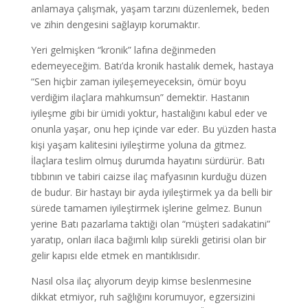
anlamaya çalışmak, yaşam tarzını düzenlemek, beden
ve zihin dengesini sağlayıp korumaktır.
Yeri gelmişken “kronik” lafına değinmeden
edemeyeceğim. Batı’da kronik hastalık demek, hastaya
“Sen hiçbir zaman iyileşemeyeceksin, ömür boyu
verdiğim ilaçlara mahkumsun” demektir. Hastanın
iyileşme gibi bir ümidi yoktur, hastalığını kabul eder ve
onunla yaşar, onu hep içinde var eder. Bu yüzden hasta
kişi yaşam kalitesini iyileştirme yoluna da gitmez.
İlaçlara teslim olmuş durumda hayatını sürdürür. Batı
tıbbının ve tabiri caizse ilaç mafyasının kurduğu düzen
de budur. Bir hastayı bir ayda iyileştirmek ya da belli bir
sürede tamamen iyileştirmek işlerine gelmez. Bunun
yerine Batı pazarlama taktiği olan “müşteri sadakatini”
yaratıp, onları ilaca bağımlı kılıp sürekli getirisi olan bir
gelir kapısı elde etmek en mantıklısıdır.
Nasıl olsa ilaç alıyorum deyip kimse beslenmesine
dikkat etmiyor, ruh sağlığını korumuyor, egzersizini