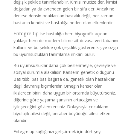
değişik şekilde tanımlanabilir. Kimisi mucize der, kimisi
doğadan ya da evrenden gelen bir şifa der. Ancak ne
denirse densin odaklanılan hastalık değil, her zaman
hastanın kendisi ve hastalığa neden olan etkenlerdir.
Entegre tıp
ise hastalığa hem biyografik açıdan
yaklaşır hem de modern bilime ait devasa veri tabanını
kullanır ve bu şekilde çok çeşitlilik gösteren kişiye özgü
bu uyumsuzlukları tanımlama imkânı bulur.
Bu uyumsuzluklar daha çok beslenmeyle, çevreyle ve
sosyal durumla alakalıdır. Kanserin genetik olduğunu
Batı tıbbı bas bas bağırsa da, genetik olan hastalıklar
değil davranış biçimleridir. Örneğin kanser olan
ikizlerden birini daha uygun bir ortamda büyütürseniz,
diğerine göre yaşama şansının artacağını ve
iyileşeceğini gözlemlersiniz. Dolayısıyla çocukların
biyolojik ailesi değil, beraber büyüdüğü ailesi etken
olandır.
Entegre tıp sağlığınızı geliştirmek için dört şeyi