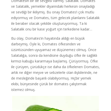
Domatesin bir de sevgilisi varmış: Salatalık. Domates
ve Salatalık, yemekler diyarındaki herkesin onayladığı
ve sevdiği bir ikiliymiş. Bu onay Domates’i çok mutlu
ediyormuş ve Domates, tüm gelecek planlarını Salatalık
ile beraber olacak şekilde oluşturuyormuş. Ta ki
Salatalık onu bir kase yoğurt için terkedene kadar…
Bu olay, Domates’in hayatında aldığı en büyük
darbeymiş. Öyle ki, Domates öfkesinden ve
üzüntüsünden uyuyamaz ve düşünemez olmuş. Önce
Salatalığa, sonra da kendisine duyduğu öfke ile sağlıklı
kırmızı kabuğu kararmaya başlamış. Çürüyormuş. Öfke
ile çürüyen, çürüdükçe ise daha da öfkelenen Domates,
artık ne diğer meyve ve sebzelerle olan ilişkilerinde, ne
de mesleğinde başarılı olabiliyormuş. Hiçbir yemek
ekibi, bünyesinde çürük bir domates çalıştırmak
istemez olmuş.