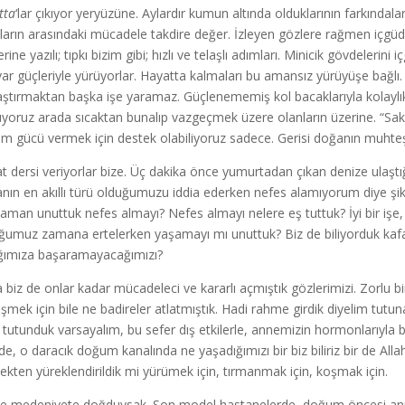
tta
‘lar çıkıyor yeryüzüne. Aylardır kumun altında olduklarının farkınd
lların arasındaki mücadele takdire değer. İzleyen gözlere rağmen içgüdüs
rine yazılı; tıpkı bizim gibi; hızlı ve telaşlı adımları. Minicik gövdeleri
 var güçleriyle yürüyorlar. Hayatta kalmaları bu amansız yürüyüşe bağlı
aştırmaktan başka işe yaramaz. Güçlenememiş kol bacaklarıyla kolaylık
yoruz arada sıcaktan bunalıp vazgeçmek üzere olanların üzerine. “Sakı
m gücü vermek için destek olabiliyoruz sadece. Gerisi doğanın muhte
t dersi veriyorlar bize. Üç dakika önce yumurtadan çıkan denize ulaştığı
nın en akıllı türü olduğumuzu iddia ederken nefes alamıyorum diye ş
aman unuttuk nefes almayı? Nefes almayı nelere eş tuttuk? İyi bir işe, i
ğumuz zamana ertelerken yaşamayı mı unuttuk? Biz de biliyorduk kafamı
ğımıza başaramayacağımızı?
 biz de onlar kadar mücadeleci ve kararlı açmıştık gözlerimizi. Zorlu 
eşmek için bile ne badireler atlatmıştık. Hadi rahme girdik diyelim tutun
 tutunduk varsayalım, bu sefer dış etkilerle, annemizin hormonlarıyla b
lde, o daracık doğum kanalında ne yaşadığımızı bir biz biliriz bir de Alla
ekten yüreklendirildik mi yürümek için, tırmanmak için, koşmak için.
de medeniyete doğduysak. Son model hastanelerde, doğum öncesi annem