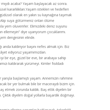
alar mıydı acaba? Yaşam başlayacak az sonra.
el kararlılıkları.Yaşam istekleri ve hedefleri
ni içgüdüsel olarak en yakın su kaynağına taşımak
. Alıp suya götürmeniz onları ölüme
la yem oluverirler. Elimizdeki deniz suyunu
n ellemeyin” diye uyarıyorum çocuklarımı.
şem dengesinin elinde.
 anda kaldırıyor başını nefes almak için. Biz
ikâyet ediyoruz yaşamımızdan.
yi bir eşe, güzel bir eve, bir arabaya sahip
zı kaldırarak yürümeyi. Kimler fısıldadı
bir yarışla başlamıştı yaşam. Annemizin rahmine
acak bir yer bulmak bile bir maceraydı bizim için.
aş etmek zorunda kaldık. Baş ettik diyelim bir
h. Çıktık diyelim doğal yollarla başardık doğmayı.
iz ellerine serumlar bağlanarak, tekerlekli