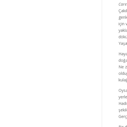
Care
Çakı
genle
için
yakl
dökü
Yaşa
Haya
doğa
Ne z
oldu
kula
Oysa
yerl
Hadi
şeki
Gerç
Bir 