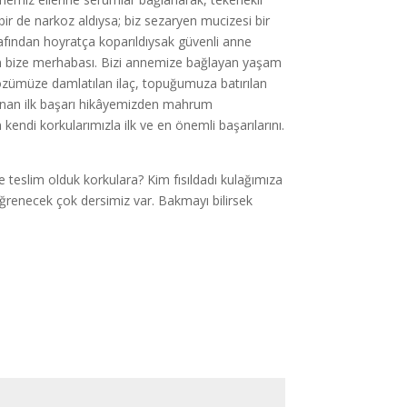
r de narkoz aldıysa; biz sezaryen mucizesi bir
fından hoyratça koparıldıysak güvenli anne
ın bize merhabası. Bizi annemize bağlayan yaşam
zümüze damlatılan ilaç, topuğumuza batırılan
lınan ilk başarı hikâyemizden mahrum
kendi korkularımızla ilk ve en önemli başarılarını.
 teslim olduk korkulara? Kim fısıldadı kulağımıza
ğrenecek çok dersimiz var. Bakmayı bilirsek