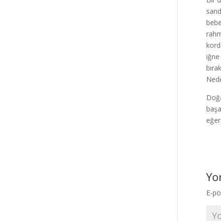
sand
bebe
rahm
kord
iğne 
bıra
Neden
Doğa
başa
eğe
Yo
E-po