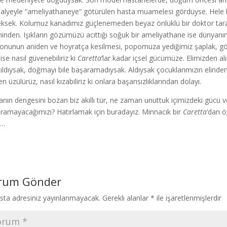
alyeyle “ameliyathaneye” götürülen hasta muamelesi gördüyse. Hele bi
ksek. Kolumuz kanadımız güçlenemeden beyaz önlüklü bir doktor tara
inden. Işıkların gözümüzü acıttığı soğuk bir ameliyathane ise dünyan
onunun aniden ve hoyratça kesilmesi, popomuza yediğimiz şaplak, gö
ise nasıl güvenebiliriz ki
Caretta
‘lar kadar içsel gücümüze. Elimizden a
kıldıysak, doğmayı bile başaramadıysak. Aldıysak çocuklarımızın elinden 
 üzülürüz, nasıl kızabiliriz ki onlara başarısızlıklarından dolayı.
nın dengesini bozan biz akıllı tür, ne zaman unuttuk içimizdeki gücü ve
ramayacağımızı? Hatırlamak için buradayız. Minnacık bir
Caretta
‘dan ö
r…
rum Gönder
sta adresiniz yayınlanmayacak.
Gerekli alanlar
*
ile işaretlenmişlerdir