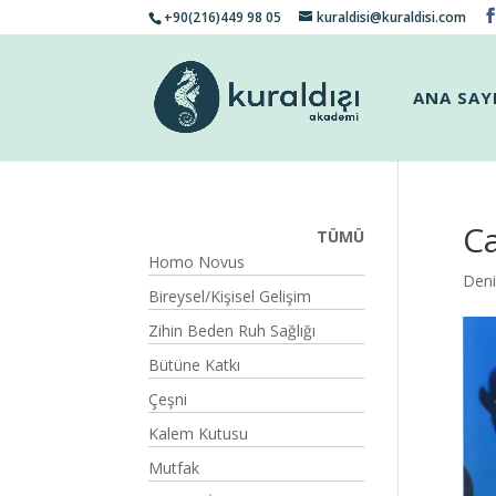
+90(216)449 98 05
kuraldisi@kuraldisi.com
ANA SAY
Ca
TÜMÜ
Homo Novus
Deni
Bireysel/Kişisel Gelişim
Zihin Beden Ruh Sağlığı
Bütüne Katkı
Çeşni
Kalem Kutusu
Mutfak