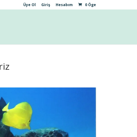
Üye Ol
Giriş
Hesabım
0 Öge
riz