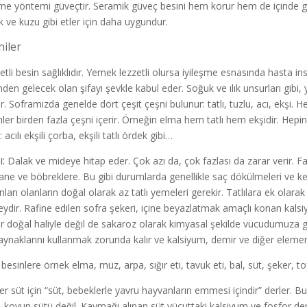
rme yöntemi güveçtir. Seramik güveç besini hem korur hem de içinde gere
k ve kuzu gibi etler için daha uygundur.
niler
etli besin sağlıklıdır. Yemek lezzetli olursa iyileşme esnasında hasta in
nden gelecek olan şifayı şevkle kabul eder. Soğuk ve ılık unsurları gibi,
r. Soframızda genelde dört çeşit çeşni bulunur: tatlı, tuzlu, acı, ekşi. Her
nler birden fazla çeşni içerir. Örneğin elma hem tatlı hem ekşidir. Hep
: acılı ekşili çorba, ekşili tatlı ördek gibi…
ı:
Dalak ve mideye hitap eder. Çok azı da, çok fazlası da zarar verir. Fazl
ne ve böbreklere. Bu gibi durumlarda genellikle saç dökülmeleri ve k
nları olanların doğal olarak az tatlı yemeleri gerekir. Tatlılara ek olar
şeydir. Rafine edilen sofra şekeri, içine beyazlatmak amaçlı konan kalsiy
r doğal haliyle değil de sakaroz olarak kimyasal şekilde vücudumuza gi
aynaklarını kullanmak zorunda kalır ve kalsiyum, demir ve diğer elemen
 besinlere örnek elma, muz, arpa, sığır eti, tavuk eti, bal, süt, şeker, tofu
iler süt için “süt, bebeklerle yavru hayvanların emmesi içindir” derler. 
, koyun sütü değil. Kaymağı alınan süt vücuttaki kalsiyum ve fosfor de