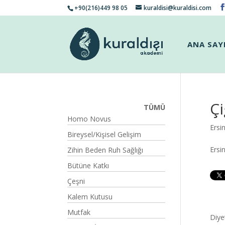
+90(216)449 98 05
kuraldisi@kuraldisi.com
ANA SAY
Çi
TÜMÜ
Homo Novus
Ersi
Bireysel/Kişisel Gelişim
Ersi
Zihin Beden Ruh Sağlığı
Bütüne Katkı
Çeşni
Kalem Kutusu
Mutfak
Diye