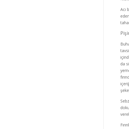
Acı 
edem
taha
Pişi
Buhar
tavs
için
da s
yeme
fırı
içer
şeke
Sebz
doku
vereb
Fırı