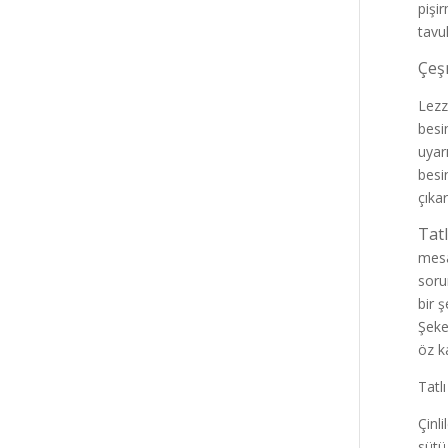
pişi
tavu
Çeş
Lezz
besi
uyarı
besi
çıkar
Tatl
mesa
soru
bir 
Şeke
öz k
Tatlı
Çinl
sütü