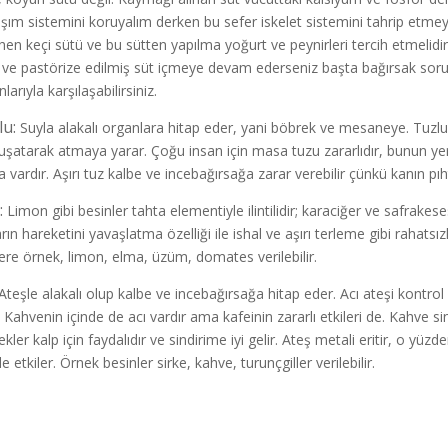
şım sistemini koruyalım derken bu sefer iskelet sistemini tahrip etmeye
ihen keçi sütü ve bu sütten yapılma yoğurt ve peynirleri tercih etmelidi
 ve pastörize edilmiş süt içmeye devam ederseniz başta bağırsak sorunl
larıyla karşılaşabilirsiniz.
lu:
Suyla alakalı organlara hitap eder, yani böbrek ve mesaneye. Tuzlu be
şatarak atmaya yarar. Çoğu insan için masa tuzu zararlıdır, bunun ye
a vardır. Aşırı tuz kalbe ve incebağırsağa zarar verebilir çünkü kanın pıht
:
Limon gibi besinler tahta elementiyle ilintilidir; karaciğer ve safrakeses
arın hareketini yavaşlatma özelliği ile ishal ve aşırı terleme gibi rahatsızlık
lere örnek, limon, elma, üzüm, domates verilebilir.
teşle alakalı olup kalbe ve incebağırsağa hitap eder. Acı ateşi kontrol al
. Kahvenin içinde de acı vardır ama kafeinin zararlı etkileri de. Kahve si
ler kalp için faydalıdır ve sindirime iyi gelir. Ateş metali eritir, o yüzde
 etkiler. Örnek besinler sirke, kahve, turunçgiller verilebilir.