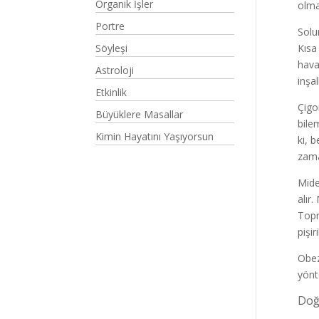
Organik İşler
olmak
Portre
Solu
Söyleşi
Kısa
hava
Astroloji
inşal
Etkinlik
Çigo
Büyüklere Masallar
bile
Kimin Hayatını Yaşıyorsun
ki, 
zama
Mide
alır
Topr
pişi
Obez
yönt
Doğ