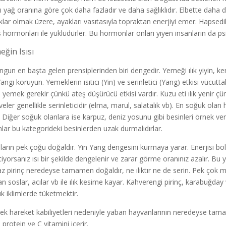
ı yağ oranına göre çok daha fazladır ve daha sağlıklıdır. Elbette daha d
klar olmak üzere, ayakları vasıtasıyla topraktan enerjiyi emer. Hapsed
s hormonları ile yüklüdürler. Bu hormonlar onları yiyen insanların da psi
ğin Isısı
ngun en başta gelen prensiplerinden biri dengedir. Yemeği ılık yiyin, ke
angı koruyun. Yemeklerin ısıtıcı (Yin) ve serinletici (Yang) etkisi vücutta
n yemek gerekir çünkü ateş düşürücü etkisi vardır. Kuzu eti ılık yenir ç
eler genellikle serinleticidir (elma, marul, salatalık vb). En soğuk ol
). Diğer soğuk olanlara ise karpuz, deniz yosunu gibi besinleri örnek ve
nlar bu kategorideki besinlerden uzak durmalıdırlar.
lların pek çoğu doğaldır. Yin Yang dengesini kurmaya yarar. Enerjisi bo
tiyorsanız ısı bir şekilde dengelenir ve zarar görme oranınız azalır. Bu y
z pirinç neredeyse tamamen doğaldır, ne ılıktır ne de serin. Pek çok ma
an soslar, acılar vb ile ılık kesime kayar. Kahverengi pirinç, karabuğday ve
k iklimlerde tüketmektir.
ek hareket kabiliyetleri nedeniyle yaban hayvanlarının neredeyse tamam
 protein ve C vitamini içerir.