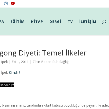
FA
EĞİTİM
KİTAP
DERGİ
TV
İLETİŞİM
gong Diyeti: Temel İlkeler
n İpek
| Eki 1, 2011 |
Zihin Beden Ruh Sağlığı
n İpek
Kimdir?
t bizim insanımız tarafından kibrit kutusu büyüklüğünde peynir, iki