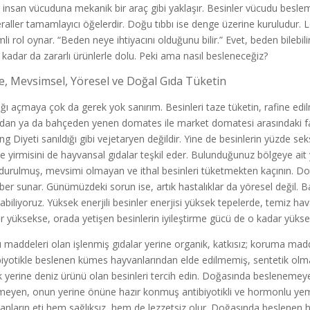
, insan vücuduna mekanik bir araç gibi yaklaşır. Besinler vücudu besl
raller tamamlayıcı öğelerdir. Doğu tıbbı ise denge üzerine kuruludur. Le
li rol oynar. “Beden neye ihtiyacını olduğunu bilir.” Evet, beden bileb
o kadar da zararlı ürünlerle dolu. Peki ama nasıl besleneceğiz?
e, Mevsimsel, Yöresel ve Doğal Gıda Tüketin
ığı açmaya çok da gerek yok sanırım. Besinleri taze tüketin, rafine e
adan ya da bahçeden yenen domates ile market domatesi arasındaki fa
ng Diyeti sanıldığı gibi vejetaryen değildir. Yine de besinlerin yüzde se
e yirmisini de hayvansal gıdalar teşkil eder. Bulunduğunuz bölgeye ait
urulmuş, mevsimi olmayan ve ithal besinleri tüketmekten kaçının. D
ber sunar. Günümüzdeki sorun ise, artık hastalıklar da yöresel değil. B
yabiliyoruz. Yüksek enerjili besinler enerjisi yüksek tepelerde, temiz ha
r yüksekse, orada yetişen besinlerin iyileştirme gücü de o kadar yükse
ı maddeleri olan işlenmiş gıdalar yerine organik, katkısız; koruma madd
biyotikle beslenen kümes hayvanlarından elde edilmemiş, sentetik olm
lik yerine deniz ürünü olan besinleri tercih edin. Doğasında beslenemey
meyen, onun yerine önüne hazır konmuş antibiyotikli ve hormonlu yem 
anların eti hem sağlıksız, hem de lezzetsiz olur. Doğasında beslenen 