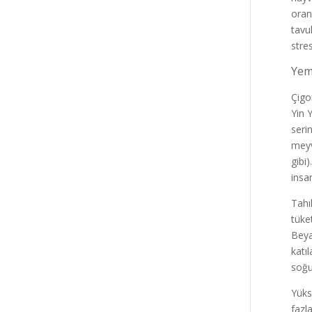
oran
tavu
stre
Yeme
Çigo
Yin Y
seri
meyv
gibi
insa
Tahı
tüke
Beya
katıl
soğu
Yüks
fazla