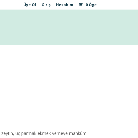
Üye Ol
Giriş
Hesabım
0 Öge
 adet zeytin, üç parmak ekmek yemeye mahkûm