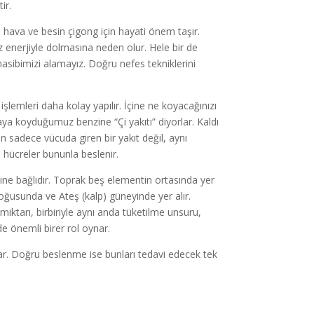
ir.
en hava ve besin çigong için hayati önem taşır.
 enerjiyle dolmasına neden olur. Hele bir de
nasibimizi alamayız. Doğru nefes tekniklerini
lemleri daha kolay yapılır. İçine ne koyacağınızı
aya koyduğumuz benzine “Çi yakıtı” diyorlar. Kaldı
 sadece vücuda giren bir yakıt değil, aynı
 hücreler bununla beslenir.
ntine bağlıdır. Toprak beş elementin ortasında yer
doğusunda ve Ateş (kalp) güneyinde yer alır.
iktarı, birbiriyle aynı anda tüketilme unsuru,
de önemli birer rol oynar.
r. Doğru beslenme ise bunları tedavi edecek tek