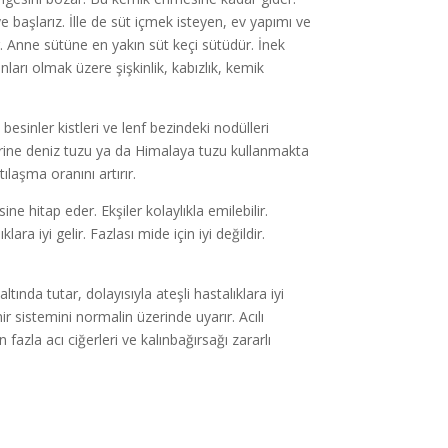
 başlarız. İlle de süt içmek isteyen, ev yapımı ve
r. Anne sütüne en yakın süt keçi sütüdür. İnek
arı olmak üzere şişkinlik, kabızlık, kemik
sinler kistleri ve lenf bezindeki nodülleri
rine deniz tuzu ya da Himalaya tuzu kullanmakta
ılaşma oranını artırır.
ine hitap eder. Ekşiler kolaylıkla emilebilir.
lara iyi gelir. Fazlası mide için iyi değildir.
tında tutar, dolayısıyla ateşli hastalıklara iyi
nir sistemini normalin üzerinde uyarır. Acılı
n fazla acı ciğerleri ve kalınbağırsağı zararlı