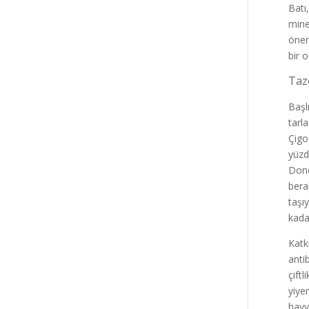
Batı
mine
önem
bir 
Taz
Başl
tarl
Çigo
yüzd
Dond
bera
taşı
kada
Katk
anti
çift
yiye
hayv