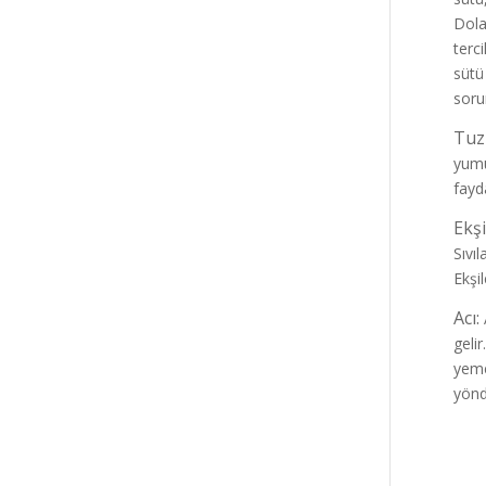
Dola
terc
sütü
sorun
Tuz
yumu
fayd
Ekşi
Sıvıl
Ekşi
Acı:
A
gelir
yemek
yönde