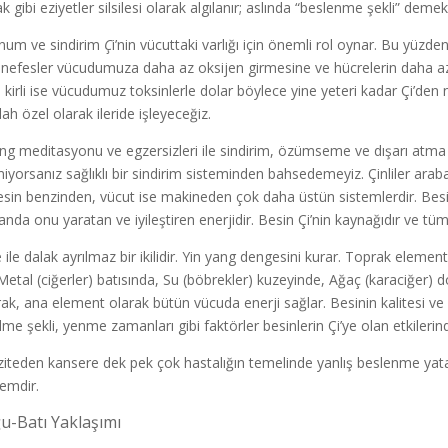
 gibi eziyetler silsilesi olarak algılanır; aslında “beslenme şekli” demekt
num ve sindirim
Ç
i’nin vücuttaki varlığı için önemli rol oynar. Bu yüzd
 nefesler vücudumuza daha az oksijen girmesine ve hücrelerin daha az
 kirli ise vücudumuz toksinlerle dolar böylece yine yeteri kadar Çi’den 
lah özel olarak ileride işleyeceğiz.
ng meditasyonu ve egzersizleri ile sindirim, özümseme ve dışarı atma iş
miyorsanız sağlıklı bir sindirim sisteminden bahsedemeyiz. Çinliler arab
besin benzinden, vücut ise makineden çok daha üstün sistemlerdir. Besin
nda onu yaratan ve iyileştiren enerjidir. Besin Çi’nin kaynağıdır ve tüm
 ile dalak ayrılmaz bir ikilidir. Yin yang dengesini kurar. Toprak eleme
. Metal (ciğerler) batısında, Su (böbrekler) kuzeyinde, Ağaç (karaciğer) 
ak, ana element olarak bütün vücuda enerji sağlar. Besinin kalitesi ve m
rilme şekli, yenme zamanları gibi faktörler besinlerin Çi’ye olan etkilerin
iteden kansere dek pek çok hastalığın temelinde yanlış beslenme yata
emdir.
u-Batı Yaklaşımı