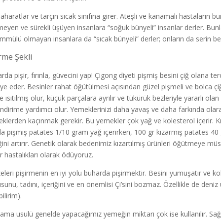
baharatlar ve tarçın sıcak sınıfına girer. Ateşli ve kanamalı hastaların
eyen ve sürekli üşüyen insanlara “soğuk bünyeli” insanlar derler. Bunlar
mmülü olmayan insanlara da “sıcak bünyeli” derler; onların da serin be
rme Şekli
da pişir, fırınla, güvecini yap! Çigong diyeti pişmiş besini çiğ olana ter
iye eder. Besinler rahat öğütülmesi açısından güzel pişmeli ve bolca ç
de ısıtılmış olur, küçük parçalara ayrılır ve tükürük bezleriyle yararlı ol
indirime yardımcı olur. Yemeklerinizi daha yavaş ve daha farkında olar
klerden kaçınmak gerekir. Bu yemekler çok yağ ve kolesterol içerir. 
nda pişmiş patates 1/10 gram yağ içerirken, 100 gr kızarmış patates 40
iğini artırır. Genetik olarak bedenimiz kızartılmış ürünleri öğütmeye müsa
r hastalıkları olarak ödüyoruz.
eleri pişirmenin en iyi yolu buharda pişirmektir. Besini yumuşatır ve ko
sunu, tadını, içeriğini ve en önemlisi Çi’sini bozmaz. Özellikle de deniz 
ilirim).
nlama usulü genelde yapacağımız yemeğin miktarı çok ise kullanılır. Sağl