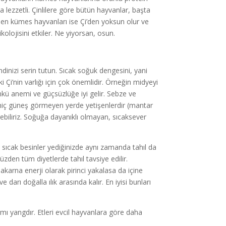
a lezzetli. Çinlilere göre bütün hayvanlar, başta
ilen kümes hayvanları ise Çi’den yoksun olur ve
kolojisini etkiler. Ne yiyorsan, osun.
ndinizi serin tutun. Sıcak soğuk dengesini, yani
ki Çi’nin varlığı için çok önemlidir. Örneğin midyeyi
ünkü anemi ve güçsüzlüğe iyi gelir. Sebze ve
an hiç güneş görmeyen yerde yetişenlerdir (mantar
rebiliriz. Soğuğa dayanıklı olmayan, sıcaksever
l sıcak besinler yediğinizde aynı zamanda tahıl da
üzden tüm diyetlerde tahıl tavsiye edilir.
karna enerji olarak pirinci yakalasa da içine
 darı doğalla ılık arasında kalır. En iyisi bunları
ı yangdır. Etleri evcil hayvanlara göre daha