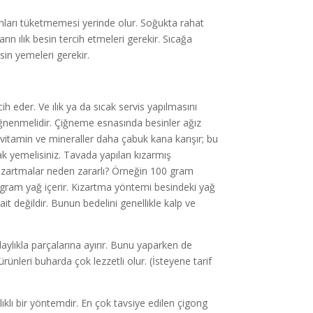
 bunları tüketmemesi yerinde olur. Soğukta rahat
ın ılık besin tercih etmeleri gerekir. Sıcağa
sin yemeleri gerekir.
cih eder. Ve ılık ya da sıcak servis yapılmasını
iğnenmelidir. Çiğneme esnasında besinler ağız
an vitamin ve mineraller daha çabuk kana karışır; bu
ak yemelisiniz. Tavada yapılan kızarmış
Kızartmalar neden zararlı? Örneğin 100 gram
 gram yağ içerir. Kızartma yöntemi besindeki yağ
it değildir. Bunun bedelini genellikle kalp ve
laylıkla parçalarına ayırır. Bunu yaparken de
ürünleri buharda çok lezzetli olur. (İsteyene tarif
ıklı bir yöntemdir. En çok tavsiye edilen çigong