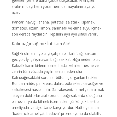
gereken yerlere daha çabuk ulaşacaktır. Hızlı içilen
sıvılar mideyi hem yorar hem de mayalanmaya yol
açar.
Pancar, havuç, lahana, patates, salatalık, ıspanak,
domates, üzüm, limon, sarımsak ve elma suyu içmek
son derece faydalıdır. Hepsinin ayrı ayrı şifası vardır.
Kalınbağırsağımız İntikam Alır!
Sağlıklı olmanın yolu iyi çalışan bir kalınbağırsaktan
geçiyor. İyi çalışmayan bağırsak kabızlığa neden olur.
Kabızlık kanın kirlenmesine, hatta zehirlenmesine ve
zehrin tüm vücuda yayılmasına neden olur.
Kalınbağırsaktaki sorunlar bütün iç organları tetikler.
Bundan mide, pankreas, dalak, böbrekler, karaciğer ve
safrakesesi nasibini alır. Safrakesenizi ameliyatla almak
isteyen doktorlar asıl sorunun bağırsaklarda olduğunu
bilmezler ya da bilmek istemezler; çünkü çok basit bir
ameliyattır ve sigortanız karşılıyordur. Hatta yanında
“bademcik ameliyatı bedava” promosyonu da olabilir.