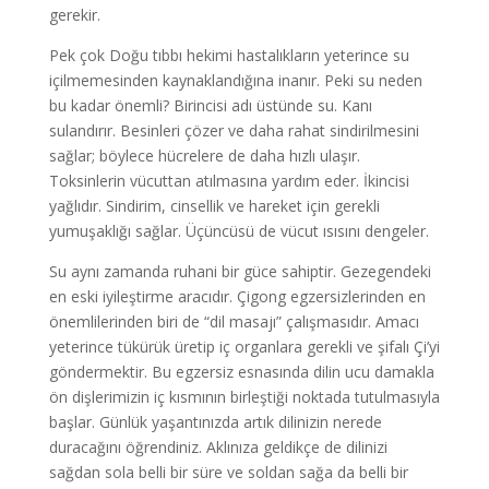
gerekir.
Pek çok Doğu tıbbı hekimi hastalıkların yeterince su
içilmemesinden kaynaklandığına inanır. Peki su neden
bu kadar önemli? Birincisi adı üstünde su. Kanı
sulandırır. Besinleri çözer ve daha rahat sindirilmesini
sağlar; böylece hücrelere de daha hızlı ulaşır.
Toksinlerin vücuttan atılmasına yardım eder. İkincisi
yağlıdır. Sindirim, cinsellik ve hareket için gerekli
yumuşaklığı sağlar. Üçüncüsü de vücut ısısını dengeler.
Su aynı zamanda ruhani bir güce sahiptir. Gezegendeki
en eski iyileştirme aracıdır. Çigong egzersizlerinden en
önemlilerinden biri de “dil masajı” çalışmasıdır. Amacı
yeterince tükürük üretip iç organlara gerekli ve şifalı Çi’yi
göndermektir. Bu egzersiz esnasında dilin ucu damakla
ön dişlerimizin iç kısmının birleştiği noktada tutulmasıyla
başlar. Günlük yaşantınızda artık dilinizin nerede
duracağını öğrendiniz. Aklınıza geldikçe de dilinizi
sağdan sola belli bir süre ve soldan sağa da belli bir