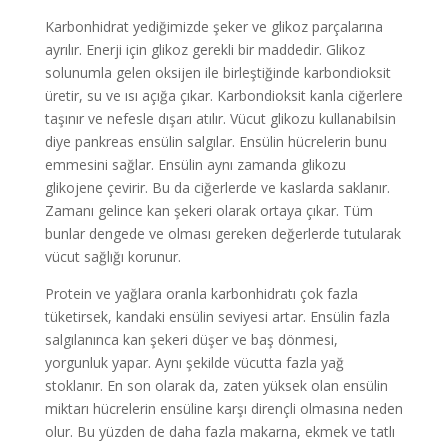
Karbonhidrat yediğimizde şeker ve glikoz parçalarına
ayrılır. Enerji için glikoz gerekli bir maddedir. Glikoz
solunumla gelen oksijen ile birleştiğinde karbondioksit
üretir, su ve ısı açığa çıkar. Karbondioksit kanla ciğerlere
taşınır ve nefesle dışarı atılır. Vücut glikozu kullanabilsin
diye pankreas ensülin salgılar. Ensülin hücrelerin bunu
emmesini sağlar. Ensülin aynı zamanda glikozu
glikojene çevirir. Bu da ciğerlerde ve kaslarda saklanır.
Zamanı gelince kan şekeri olarak ortaya çıkar. Tüm
bunlar dengede ve olması gereken değerlerde tutularak
vücut sağlığı korunur.
Protein ve yağlara oranla karbonhidratı çok fazla
tüketirsek, kandaki ensülin seviyesi artar. Ensülin fazla
salgılanınca kan şekeri düşer ve baş dönmesi,
yorgunluk yapar. Aynı şekilde vücutta fazla yağ
stoklanır. En son olarak da, zaten yüksek olan ensülin
miktarı hücrelerin ensüline karşı dirençli olmasına neden
olur. Bu yüzden de daha fazla makarna, ekmek ve tatlı