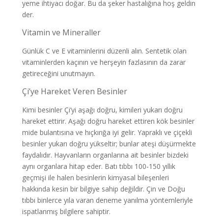
yeme ihtiyacı doğar. Bu da şeker hastalığına hoş geldin
der.
Vitamin ve Mineraller
Günlük C ve E vitaminlerini düzenli alın. Sentetik olan
vitaminlerden kaçının ve herşeyin fazlasının da zarar
getireceğini unutmayın.
Çi’ye Hareket Veren Besinler
Kimi besinler Çi’yi aşağı doğru, kimileri yukarı doğru
hareket ettirir. Aşağı doğru hareket ettiren kök besinler
mide bulantısına ve hıçkırığa iyi gelir. Yapraklı ve çiçekli
besinler yukarı doğru yükseltir; bunlar ateşi düşürmekte
faydalıdır. Hayvanların organlarına ait besinler bizdeki
aynı organlara hitap eder. Batı tıbbı 100-150 yıllık
geçmişi ile halen besinlerin kimyasal bileşenleri
hakkında kesin bir bilgiye sahip değildir. Çin ve Doğu
tıbbı binlerce yıla varan deneme yanılma yöntemleriyle
ispatlanmış bilgilere sahiptir.