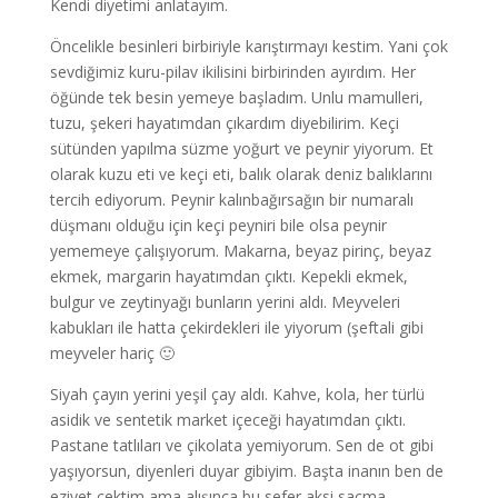
Kendi diyetimi anlatayım.
Öncelikle besinleri birbiriyle karıştırmayı kestim. Yani çok
sevdiğimiz kuru-pilav ikilisini birbirinden ayırdım. Her
öğünde tek besin yemeye başladım. Unlu mamulleri,
tuzu, şekeri hayatımdan çıkardım diyebilirim. Keçi
sütünden yapılma süzme yoğurt ve peynir yiyorum. Et
olarak kuzu eti ve keçi eti, balık olarak deniz balıklarını
tercih ediyorum. Peynir kalınbağırsağın bir numaralı
düşmanı olduğu için keçi peyniri bile olsa peynir
yememeye çalışıyorum. Makarna, beyaz pirinç, beyaz
ekmek, margarin hayatımdan çıktı. Kepekli ekmek,
bulgur ve zeytinyağı bunların yerini aldı. Meyveleri
kabukları ile hatta çekirdekleri ile yiyorum (şeftali gibi
meyveler hariç 🙂
Siyah çayın yerini yeşil çay aldı. Kahve, kola, her türlü
asidik ve sentetik market içeceği hayatımdan çıktı.
Pastane tatlıları ve çikolata yemiyorum. Sen de ot gibi
yaşıyorsun, diyenleri duyar gibiyim. Başta inanın ben de
eziyet çektim ama alışınca bu sefer aksi saçma