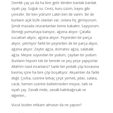
Demlik çay ya da ha bire getir denilen bardak bardak
siyah çay. Soğuk su. Ceviz, kuru üzüm, kayısı gibi
çerezler. Bir ben yok’um! Lakin ben de varım. Bir de
bunların açık büfe olanları var, onlara hiç girmiyorum.
Şimdi masada oturanlardan birine bakalım. Sayıyorum.
Ekmeği yumurtaya banıyor, ağzına atıyor. Çatalla
sucuktan alıyor, ağzına atıyor. Peynirden bir parça
alıyor, yetmiyor farklı bir peynirden de bir parça alıyor,
ağzına atıyor. Zeytin ağza, domates ağza, salatalık
ağza. Meyve suyundan bir yudum, çaydan bir yudum.
Bunların hepsini tek bir kerede ve peş peşe yapıyorlar.
Allah’ım nasıl insanlarız? Sanki biri pedallı çöp kovasına
basmış içine ha bire çöp boşaltıyor. Akşamları da farklı
değil. Çorba, üzerine birkaç çeşit yemek, pilav, salata,
cacık, hemen üzerine bekletmeden meyve, tatlı ve
siyah çay. Zavallı mide, zavallı kalınbağırsak ve
diğerleri…
Vücut bizden intikam almasın da ne yapsın?