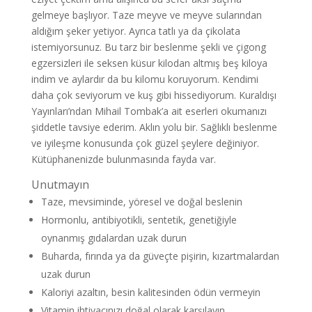
gelmeye başlıyor. Taze meyve ve meyve sularından
aldığım şeker yetiyor. Ayrıca tatlı ya da çikolata
istemiyorsunuz. Bu tarz bir beslenme şekli ve çigong
egzersizleri ile seksen küsur kilodan altmış beş kiloya
indim ve aylardır da bu kilomu koruyorum. Kendimi
daha çok seviyorum ve kuş gibi hissediyorum. Kuraldışı
Yayınları’ndan Mihail Tombak’a ait eserleri okumanızı
şiddetle tavsiye ederim. Aklın yolu bir. Sağlıklı beslenme
ve iyileşme konusunda çok güzel şeylere değiniyor.
Kütüphanenizde bulunmasında fayda var.
Unutmayın
Taze, mevsiminde, yöresel ve doğal beslenin
Hormonlu, antibiyotikli, sentetik, genetiğiyle
oynanmış gıdalardan uzak durun
Buharda, fırında ya da güveçte pişirin, kızartmalardan
uzak durun
Kaloriyi azaltın, besin kalitesinden ödün vermeyin
Vitamin ihtiyacınızı doğal olarak karşılayın