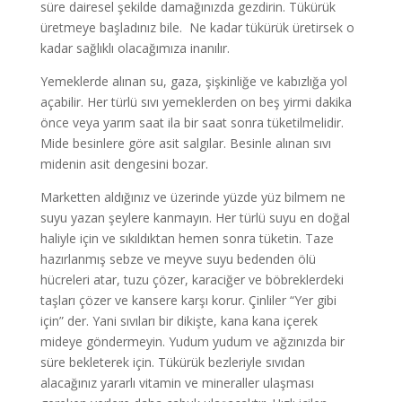
süre dairesel şekilde damağınızda gezdirin. Tükürük
üretmeye başladınız bile. Ne kadar tükürük üretirsek o
kadar sağlıklı olacağımıza inanılır.
Yemeklerde alınan su, gaza, şişkinliğe ve kabızlığa yol
açabilir. Her türlü sıvı yemeklerden on beş yirmi dakika
önce veya yarım saat ila bir saat sonra tüketilmelidir.
Mide besinlere göre asit salgılar. Besinle alınan sıvı
midenin asit dengesini bozar.
Marketten aldığınız ve üzerinde yüzde yüz bilmem ne
suyu yazan şeylere kanmayın. Her türlü suyu en doğal
haliyle için ve sıkıldıktan hemen sonra tüketin. Taze
hazırlanmış sebze ve meyve suyu bedenden ölü
hücreleri atar, tuzu çözer, karaciğer ve böbreklerdeki
taşları çözer ve kansere karşı korur. Çinliler “Yer gibi
için” der. Yani sıvıları bir dikişte, kana kana içerek
mideye göndermeyin. Yudum yudum ve ağzınızda bir
süre bekleterek için. Tükürük bezleriyle sıvıdan
alacağınız yararlı vitamin ve mineraller ulaşması