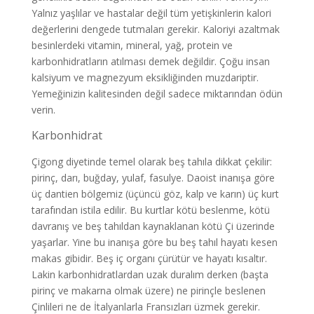
Yalnız yaşlılar ve hastalar değil tüm yetişkinlerin kalori
değerlerini dengede tutmaları gerekir. Kaloriyi azaltmak
besinlerdeki vitamin, mineral, yağ, protein ve
karbonhidratların atılması demek değildir. Çoğu insan
kalsiyum ve magnezyum eksikliğinden muzdariptir.
Yemeğinizin kalitesinden değil sadece miktarından ödün
verin.
Karbonhidrat
Çigong diyetinde temel olarak beş tahıla dikkat çekilir:
pirinç, darı, buğday, yulaf, fasulye. Daoist inanışa göre
üç dantien bölgemiz (üçüncü göz, kalp ve karın) üç kurt
tarafından istila edilir. Bu kurtlar kötü beslenme, kötü
davranış ve beş tahıldan kaynaklanan kötü Çi üzerinde
yaşarlar. Yine bu inanışa göre bu beş tahıl hayatı kesen
makas gibidir. Beş iç organı çürütür ve hayatı kısaltır.
Lakin karbonhidratlardan uzak duralım derken (başta
pirinç ve makarna olmak üzere) ne pirinçle beslenen
Çinlileri ne de İtalyanlarla Fransızları üzmek gerekir.