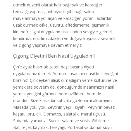
etmeli; düzenli olarak kalınbağırsak ve karaciğer
temizliği yapmalı; antibiyotik gibi bağırsakta
mayalanmaya yol açan ve karaciğeri yoran ilaçlardan
uzak durmalı; öfke, üzüntü, affedememe, pişmanlık,
kin, nefret gibi duyguların üstesinden sevgiyle gelmeli;
kendimizi, etrafımızdakileri ve doğayı koşulsuz sevmeli
ve çigong yapmaya devam etmeliyiz.
Çigong Diyetini Ben Nasıl Uyguladım?
Çin’e ayak basmak zaten başlı başına diyeti
uygulamanız demek. Yurdum insanının nasıl beslendiğini
bilirsiniz. Çin’deyken alışık olmadığım yeme kültürüne ve
yemeklere sövsem de, döndüğümde insanımızın nasıl
yemek yediğini görünce hem üzüldüm, hem de
utandım. Size klasik bir kahvaltı gözlemimi aktarayım.
Masada yok, yok. Zeytinin yeşili, siyahı. Peynirin beyazı,
kaşarı, loru, dili. Domates, salatalık, marul üçlüsü.
Sahanda yumurta. Sucuk, salam ve sosis. Gözleme.
Bal, reçel, kaymak, tereyağı. Portakal ya da nar suyu.