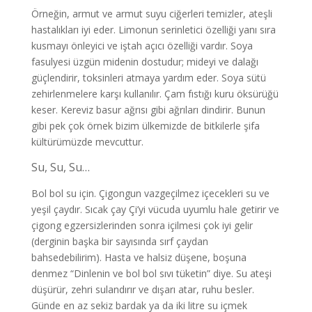
Örneğin, armut ve armut suyu ciğerleri temizler, ateşli
hastalıkları iyi eder. Limonun serinletici özelliği yanı sıra
kusmayı önleyici ve iştah açıcı özelliği vardır. Soya
fasulyesi üzgün midenin dostudur; mideyi ve dalağı
güçlendirir, toksinleri atmaya yardım eder. Soya sütü
zehirlenmelere karşı kullanılır. Çam fıstığı kuru öksürüğü
keser. Kereviz basur ağrısı gibi ağrıları dindirir. Bunun
gibi pek çok örnek bizim ülkemizde de bitkilerle şifa
kültürümüzde mevcuttur.
Su, Su, Su…
Bol bol su için. Çigongun vazgeçilmez içecekleri su ve
yeşil çaydır. Sıcak çay Çi’yi vücuda uyumlu hale getirir ve
çigong egzersizlerinden sonra içilmesi çok iyi gelir
(derginin başka bir sayısında sırf çaydan
bahsedebilirim). Hasta ve halsiz düşene, boşuna
denmez “Dinlenin ve bol bol sıvı tüketin” diye. Su ateşi
düşürür, zehri sulandırır ve dışarı atar, ruhu besler.
Günde en az sekiz bardak ya da iki litre su içmek