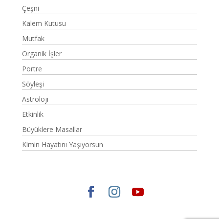
Çeşni
Kalem Kutusu
Mutfak
Organik İşler
Portre
Söyleşi
Astroloji
Etkinlik
Büyüklere Masallar
Kimin Hayatını Yaşıyorsun
Elegant Themes
tarafından tasarlandı. |
WordPress