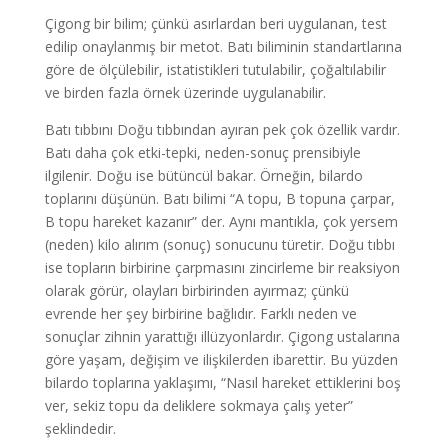
Çigong bir bilim; çünkü asırlardan beri uygulanan, test
edilip onaylanmış bir metot. Batı biliminin standartlarına
göre de ölçülebilir, istatistikleri tutulabilir, çoğaltılabilir
ve birden fazla örnek üzerinde uygulanabilir.
Batı tıbbını Doğu tıbbından ayıran pek çok özellik vardır.
Batı daha çok etki-tepki, neden-sonuç prensibiyle
ilgilenir. Doğu ise bütüncül bakar. Örneğin, bilardo
toplarını düşünün. Batı bilimi “A topu, B topuna çarpar,
B topu hareket kazanır” der. Aynı mantıkla, çok yersem
(neden) kilo alırım (sonuç) sonucunu türetir. Doğu tıbbı
ise topların birbirine çarpmasını zincirleme bir reaksiyon
olarak görür, olayları birbirinden ayırmaz; çünkü
evrende her şey birbirine bağlıdır. Farklı neden ve
sonuçlar zihnin yarattığı illüzyonlardır. Çigong ustalarına
göre yaşam, değişim ve ilişkilerden ibarettir. Bu yüzden
bilardo toplarına yaklaşımı, “Nasıl hareket ettiklerini boş
ver, sekiz topu da deliklere sokmaya çalış yeter”
şeklindedir.