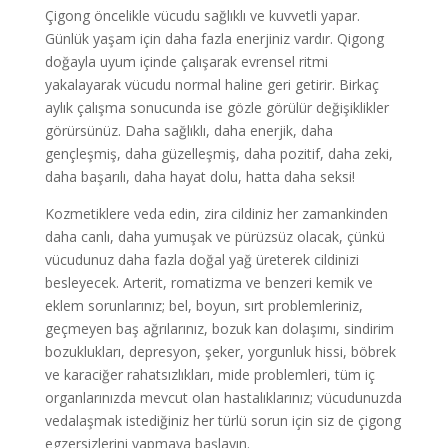
Çigong öncelikle vücudu sağlıklı ve kuvvetli yapar.
Günlük yaşam için daha fazla enerjiniz vardır. Qigong
doğayla uyum içinde çalışarak evrensel ritmi
yakalayarak vücudu normal haline geri getirir. Birkaç
aylık çalışma sonucunda ise gözle görülür değişiklikler
görürsünüz. Daha sağlıklı, daha enerjik, daha
gençleşmiş, daha güzelleşmiş, daha pozitif, daha zeki,
daha başarılı, daha hayat dolu, hatta daha seksi!
Kozmetiklere veda edin, zira cildiniz her zamankinden
daha canlı, daha yumuşak ve pürüzsüz olacak, çünkü
vücudunuz daha fazla doğal yağ üreterek cildinizi
besleyecek. Arterit, romatizma ve benzeri kemik ve
eklem sorunlarınız; bel, boyun, sırt problemleriniz,
geçmeyen baş ağrılarınız, bozuk kan dolaşımı, sindirim
bozuklukları, depresyon, şeker, yorgunluk hissi, böbrek
ve karaciğer rahatsızlıkları, mide problemleri, tüm iç
organlarınızda mevcut olan hastalıklarınız; vücudunuzda
vedalaşmak istediğiniz her türlü sorun için siz de çigong
egzersizlerini yapmaya başlayın.