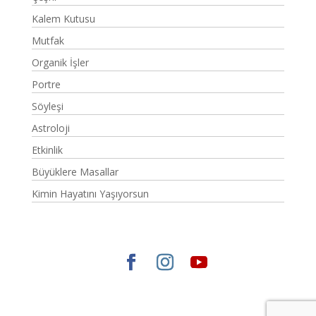
Kalem Kutusu
Mutfak
Organik İşler
Portre
Söyleşi
Astroloji
Etkinlik
Büyüklere Masallar
Kimin Hayatını Yaşıyorsun
Elegant Themes
tarafından tasarlandı. |
WordPress
gururla sunar.