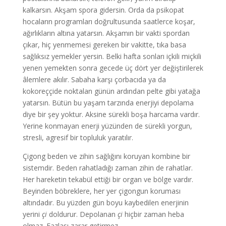
kalkarsın. Akşam spora gidersin. Orda da psikopat
hocaların programları doğrultusunda saatlerce koşar,
ağırlıkların altına yatarsın. Akşamın bir vakti spordan
çıkar, hiç yenmemesi gereken bir vakitte, tıka basa
sağlıksız yemekler yersin. Belki hafta sonları içkili miçkili
yenen yemekten sonra gecede üç dört yer değiştirilerek
âlemlere akılır. Sabaha karşı çorbacıda ya da
kokoreççide noktalan günün ardından pelte gibi yatağa
yatarsın. Bütün bu yaşam tarzında enerjiyi depolama
diye bir şey yoktur. Aksine sürekli boşa harcama vardır.
Yerine konmayan enerji yüzünden de sürekli yorgun,
stresli, agresif bir topluluk yaratılır.
Çigong beden ve zihin sağlığını koruyan kombine bir
sistemdir. Beden rahatladığı zaman zihin de rahatlar.
Her hareketin tekabül ettiği bir organ ve bölge vardır.
Beyinden böbreklere, her yer çigongun koruması
altındadır. Bu yüzden gün boyu kaybedilen enerjinin
yerini
çi
doldurur. Depolanan
çi
hiçbir zaman heba
olmaz. Fazlası zarar getirmez.