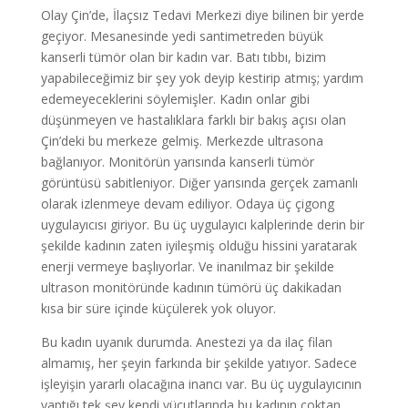
Olay Çin’de, İlaçsız Tedavi Merkezi diye bilinen bir yerde
geçiyor. Mesanesinde yedi santimetreden büyük
kanserli tümör olan bir kadın var. Batı tıbbı, bizim
yapabileceğimiz bir şey yok deyip kestirip atmış; yardım
edemeyeceklerini söylemişler. Kadın onlar gibi
düşünmeyen ve hastalıklara farklı bir bakış açısı olan
Çin’deki bu merkeze gelmiş. Merkezde ultrasona
bağlanıyor. Monitörün yarısında kanserli tümör
görüntüsü sabitleniyor. Diğer yarısında gerçek zamanlı
olarak izlenmeye devam ediliyor. Odaya üç çigong
uygulayıcısı giriyor. Bu üç uygulayıcı kalplerinde derin bir
şekilde kadının zaten iyileşmiş olduğu hissini yaratarak
enerji vermeye başlıyorlar. Ve inanılmaz bir şekilde
ultrason monitöründe kadının tümörü üç dakikadan
kısa bir süre içinde küçülerek yok oluyor.
Bu kadın uyanık durumda. Anestezi ya da ilaç filan
almamış, her şeyin farkında bir şekilde yatıyor. Sadece
işleyişin yararlı olacağına inancı var. Bu üç uygulayıcının
yaptığı tek şey kendi vücutlarında bu kadının çoktan