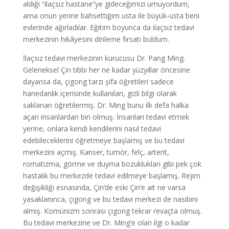
aldığı “ilaçsız hastane”ye gideceğimizi umuyordum,
ama onun yerine bahsettiğim usta ile büyük-usta beni
evlerinde ağırladılar. Eğitim boyunca da ilaçsız tedavi
merkezinin hikâyesini dinleme fırsatı buldum.
İlaçsız tedavi merkezinin kurucusu Dr. Pang Ming.
Geleneksel Çin tıbbı her ne kadar yüzyıllar öncesine
dayansa da, çigong tarzı şifa öğretileri sadece
hanedanlık içerisinde kullanılan, gizli bilgi olarak
saklanan öğretilermiş. Dr. Ming bunu ilk defa halka
açan insanlardan biri olmuş. İnsanları tedavi etmek
yerine, onlara kendi kendilerini nasıl tedavi
edebileceklerini öğretmeye başlamış ve bu tedavi
merkezini açmış. Kanser, tümör, felç, arterit,
romatizma, görme ve duyma bozuklukları gibi pek çok
hastalık bu merkezde tedavi edilmeye başlamış. Rejim
değişikliği esnasında, Çin’de eski Çin’e ait ne varsa
yasaklanınca, çigong ve bu tedavi merkezi de nasibini
almış. Komünizm sonrası çigong tekrar revaçta olmuş.
Bu tedavi merkezine ve Dr. Ming’e olan ilgi o kadar