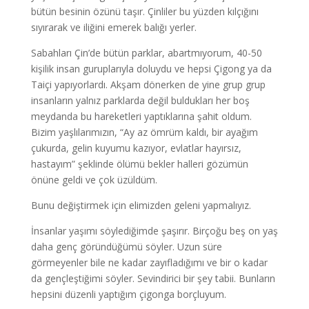
bütün besinin özünü taşır. Çinliler bu yüzden kılçığını
sıyırarak ve iliğini emerek balığı yerler.
Sabahları Çin’de bütün parklar, abartmıyorum, 40-50
kişilik insan guruplarıyla doluydu ve hepsi Çigong ya da
Taiçi yapıyorlardı. Akşam dönerken de yine grup grup
insanların yalnız parklarda değil buldukları her boş
meydanda bu hareketleri yaptıklarına şahit oldum.
Bizim yaşlılarımızın, “Ay az ömrüm kaldı, bir ayağım
çukurda, gelin kuyumu kazıyor, evlatlar hayırsız,
hastayım” şeklinde ölümü bekler halleri gözümün
önüne geldi ve çok üzüldüm.
Bunu değiştirmek için elimizden geleni yapmalıyız.
İnsanlar yaşımı söylediğimde şaşırır. Birçoğu beş on yaş
daha genç göründüğümü söyler. Uzun süre
görmeyenler bile ne kadar zayıfladığımı ve bir o kadar
da gençleştiğimi söyler. Sevindirici bir şey tabii. Bunların
hepsini düzenli yaptığım çigonga borçluyum.