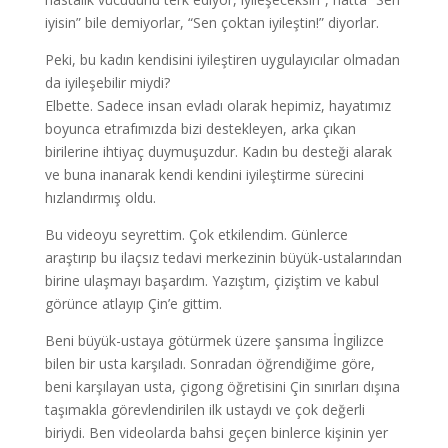
iyisin” bile demiyorlar, “Sen çoktan iyileştin!” diyorlar.
Peki, bu kadın kendisini iyileştiren uygulayıcılar olmadan
da iyileşebilir miydi?
Elbette. Sadece insan evladı olarak hepimiz, hayatımız
boyunca etrafımızda bizi destekleyen, arka çıkan
birilerine ihtiyaç duymuşuzdur. Kadın bu desteği alarak
ve buna inanarak kendi kendini iyileştirme sürecini
hızlandırmış oldu.
Bu videoyu seyrettim. Çok etkilendim. Günlerce
araştırıp bu ilaçsız tedavi merkezinin büyük-ustalarından
birine ulaşmayı başardım. Yazıştım, çiziştim ve kabul
görünce atlayıp Çin’e gittim.
Beni büyük-ustaya götürmek üzere şansıma İngilizce
bilen bir usta karşıladı. Sonradan öğrendiğime göre,
beni karşılayan usta, çigong öğretisini Çin sınırları dışına
taşımakla görevlendirilen ilk ustaydı ve çok değerli
biriydi. Ben videolarda bahsi geçen binlerce kişinin yer