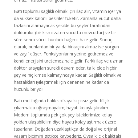
Batı toplumu sağlıklı olmak için ilaç alır, vitamin içer ya
da yüksek kalorili besinler tüketir. Zamanla vücut daha
fazlasını alamayacak şekilde bu şeyler tarafından
doldurulur (bir kısmı zaten vücutta mevcuttur) ve bir
süre sonra vücut bunlara bağımlı hale gelir. Sonuç
olarak, bunlardan bir ya da birkaçını almaz ise yorgun
ve zayıf düşer. Fonksiyonlarını yerine getiremez ve
kendi enerjisini üretemez hale gelir. Farklı ilaç ve uzman
doktor arayışları sürekli devam eder, ta ki elde hiçbir
şey ve hiç kimse kalmayıncaya kadar. Sağlıklı olmak ve
hastalıkları iyileştirmek için denenen ne kadar da
hüzünlü bir yol!
Batı mutfağında balık sofraya kılçıksız gelir. Kılçık
çıkarmakla uğraşmayalım; hayatı kolaylaştıralım.
Modern toplumda pek çok şey isteklerimize kolay
yoldan ulaşabilelim diye hayatı kolaylaştırmak üzere
tasarlanır. Doğadan uzaklaştıkça da doğal ve orijinal
yaşam biçimini gittikçe kaybederiz. Oysa kılçık balıktaki