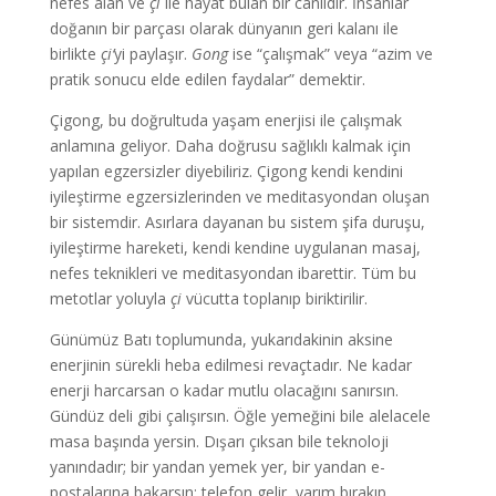
nefes alan ve
çi
ile hayat bulan bir canlıdır. İnsanlar
doğanın bir parçası olarak dünyanın geri kalanı ile
birlikte
çi’
yi paylaşır.
Gong
ise “çalışmak” veya “azim ve
pratik sonucu elde edilen faydalar” demektir.
Çigong, bu doğrultuda yaşam enerjisi ile çalışmak
anlamına geliyor. Daha doğrusu sağlıklı kalmak için
yapılan egzersizler diyebiliriz. Çigong kendi kendini
iyileştirme egzersizlerinden ve meditasyondan oluşan
bir sistemdir. Asırlara dayanan bu sistem şifa duruşu,
iyileştirme hareketi, kendi kendine uygulanan masaj,
nefes teknikleri ve meditasyondan ibarettir. Tüm bu
metotlar yoluyla
çi
vücutta toplanıp biriktirilir.
Günümüz Batı toplumunda, yukarıdakinin aksine
enerjinin sürekli heba edilmesi revaçtadır. Ne kadar
enerji harcarsan o kadar mutlu olacağını sanırsın.
Gündüz deli gibi çalışırsın. Öğle yemeğini bile alelacele
masa başında yersin. Dışarı çıksan bile teknoloji
yanındadır; bir yandan yemek yer, bir yandan e-
postalarına bakarsın; telefon gelir, yarım bırakıp