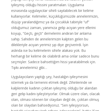
iyileşmiş olduğu hissini yaratmaları. Uygulama
esnasında uygulayıcılar sihirli sayılabilecek bir kelime
kullanıyorlar. Kelimeler, küçüklüğümüzde annelerimizin,
düşüp yaralandığımız ya da çocukluk tabiriyle “uf”
olduğumuz zaman, yanımıza gelip acıyan yere ellerini
koyup, “Geçti, geçti” demelerini andıran bir anlama
sahip. Sahiden de annelerimizin kalpten gelen bu
dilekleriyle acıyan yerimiz şıp diye geçiverirdi. İşin
aslında ise bu kelimelerin sihirle alakası yok. Bu
herhangi bir kelime de olabilirdi ama onlar sadece bunu
seçmişler. Sadece bahsettiğim hissi yaratabilmek için.
Tıpkı annelerimiz gibi…
Uygulayıcıların yaptığı şey, hastalığın iyileşmesini
istemek ya da temenni etmek değil. Zihinlerinde ve
kalplerinde kadının çoktan iyileşmiş olduğu bir alandan
geri gelip kadını iyileştiriyorlar. Olmak üzere olan, olacak
olan, olması istenen bir olaydan değil de, çoktan olmuş
olan bir olaydan bahsediyoruz. “Sen iyileşiyorsun,
hastalık vücudunu terk ediyor, iyileşeceksin”, hatta “Sen