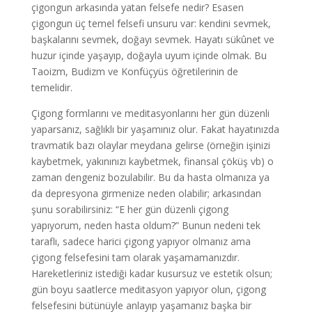
çigongun arkasında yatan felsefe nedir? Esasen
çigongun üç temel felsefi unsuru var: kendini sevmek,
başkalarını sevmek, doğayı sevmek. Hayatı sükûnet ve
huzur içinde yaşayıp, doğayla uyum içinde olmak. Bu
Taoizm, Budizm ve Konfüçyüs öğretilerinin de
temelidir.
Çigong formlarını ve meditasyonlarını her gün düzenli
yaparsanız, sağlıklı bir yaşamınız olur. Fakat hayatınızda
travmatik bazı olaylar meydana gelirse (örneğin işinizi
kaybetmek, yakınınızı kaybetmek, finansal çöküş vb) o
zaman dengeniz bozulabilir. Bu da hasta olmanıza ya
da depresyona girmenize neden olabilir; arkasından
şunu sorabilirsiniz: “E her gün düzenli çigong
yapıyorum, neden hasta oldum?” Bunun nedeni tek
taraflı, sadece harici çigong yapıyor olmanız ama
çigong felsefesini tam olarak yaşamamanızdır.
Hareketleriniz istediği kadar kusursuz ve estetik olsun;
gün boyu saatlerce meditasyon yapıyor olun, çigong
felsefesini bütünüyle anlayıp yaşamanız başka bir