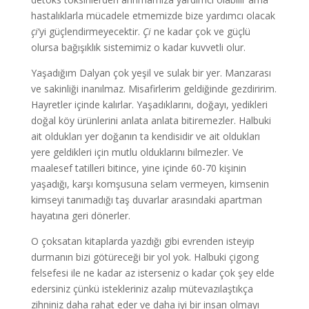
hastalıklarla mücadele etmemizde bize yardımcı olacak
çi
‘yi güçlendirmeyecektir.
Çi
ne kadar çok ve güçlü
olursa bağışıklık sistemimiz o kadar kuvvetli olur.
Yaşadığım Dalyan çok yeşil ve sulak bir yer. Manzarası
ve sakinliği inanılmaz. Misafirlerim geldiğinde gezdiririm.
Hayretler içinde kalırlar. Yaşadıklarını, doğayı, yedikleri
doğal köy ürünlerini anlata anlata bitiremezler. Halbuki
ait oldukları yer doğanın ta kendisidir ve ait oldukları
yere geldikleri için mutlu olduklarını bilmezler. Ve
maalesef tatilleri bitince, yine içinde 60-70 kişinin
yaşadığı, karşı komşusuna selam vermeyen, kimsenin
kimseyi tanımadığı taş duvarlar arasındaki apartman
hayatına geri dönerler.
O çoksatan kitaplarda yazdığı gibi evrenden isteyip
durmanın bizi götüreceği bir yol yok. Halbuki çigong
felsefesi ile ne kadar az isterseniz o kadar çok şey elde
edersiniz çünkü istekleriniz azalıp mütevazılaştıkça
zihniniz daha rahat eder ve daha iyi bir insan olmayı