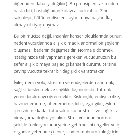
diğerinden daha iyi değildir). Bu prensipleri takip eden
hasta biri, hastalığından kolayca kurtulabilir. Zihni
sakinleşir, bütün endişeleri kaybolmaya başlar. İlaç
almaya ihtiyaç duymaz.
Bu bir mucize değil. İnsanlar kanser olduklarında bunun
nedeni vücutlarında alışık olmadık anormal bir şeylerin
oluşması, bedenin değişmesidir. Normale dönmek
istediğinizde tek yapmanız gereken vücudunuzun bu
sefer alışık olmaya başladığı kanserli durumu tersine
çevirip vücutta tekrar bir değişiklik yaratmaktır.
İyileşmenin yolu, stresten ve endişelerden arınmak,
sağlıklı beslenmek ve sağlıklı düşünmektir; tutmak
yerine bırakmayı öğrenmektir. Kıskançlık, endişe, öfke,
hazmedememe, affedememe, kibir, ego gibi şeyleri
içimizde ne kadar tutarsak o kadar stresli ve sağlıksız
bir yaşama doğru yol alırız. Stres vücudun normal
şekilde fonksiyonlarını yerine getirmesini engeller ve iç
organlar yeterinde
çi
enerjisinden mahrum kaldığı için