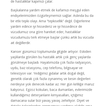
de hastalıklar kapımızı çalar.
Başkalarına yardım etmek de kafamızı meşgul eden
endişelerimizden özgürleşmemizi sağlar. Aslında bu da
bir etki tepki olayı. Ama “tepkisellik” değil. Diğerlerine
yardım edince iyi hissederiz ve iyi hissedince de
vücudumuz ona göre hareket eder, hastalıklar
vücudumuzu terk etmeye başlar çünkü artık bu vücuda
ait değillerdir.
Kanser günümüz toplumunda gitgide artıyor. Eskiden
yaşlılarda görülen bu hastalık artık çok genç yaşlarda
görülmeye başladı. Hayatımızda çok fazla radyasyon,
uydu, baz istasyonu, cep telefonu, bilgisayar ve
televizyon var. Yediğimiz gıdalar artık doğal değil,
genetik olarak çok fazla oynanmış ve besin değerleri
nerdeyse yok denecek kadar az. Her gün kirliliğe maruz
kalıyoruz. Egzoz kokuları, baca dumanları, evlerimizde
kullandığımız deterjanların kimyasalları, içtiğimiz
damacana sular bizi yavaş yavaş zehirliyor. Diyet ve
detoks toksinlerden arınmamıza yardımcı olabilir ama