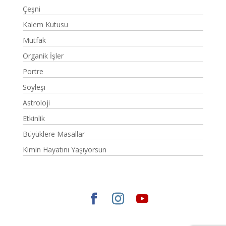
Çeşni
Kalem Kutusu
Mutfak
Organik İşler
Portre
Söyleşi
Astroloji
Etkinlik
Büyüklere Masallar
Kimin Hayatını Yaşıyorsun
Elegant Themes
tarafından tasarlandı. |
WordPress