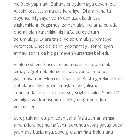
hiç ödev yapmadı. Bahaneler uydurmaya devam etti.
Ailesini test etti ama aile kararlıydı. Dilara iki hafta
boyunca bilgisayar ve TV’den uzak kaldı. Eski
alışkanlıkların değişmesi zaman alabilirdi ama burada
önemli olan kararlılıktı. İki hafta süreyle tüm
sorumluluğu Dilara taşıdı ve sorumluluğu kimseye
veremedi. Önce derslerini yapmamayı, sonra isyan
etmeyi sonra da hiç gelmeyen kurtarıcıyı bekledi.
Verilen ödevin ikinci ve esas amacının sorumluluk
almayı öğretmek olduğunu kavrayan anne baba
yapılmayan ödevleri önemsemedi. Başta gerekirse kötü
not alabileceğini göze almışlardı ve çalışması
konusunda kesinlikle hiçbir şey söylemediler. Sınırlı TV
ve bilgisayar konusunda, baskıya rağmen ödün
vermediler.
Süreç tahmin ettiğimizden daha fazla zaman almıştı
ama Dilara beşinci haftanın sonunda yavaş yavaş ödev
yapmaya başlamıştı. Sevdiği dizinin final bölümünü