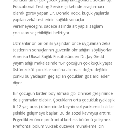
Educational Testing Service şirketinde araştırmacı
olarak görev yapan Dr. Donald Rock, küçük yaşlarda
yapılan zekâ testlerinin sağlıklı sonuçlar
veremeyeceğini, sadece aslında alt yapısı sağlam
çocukları seçebildiğini belirtiyor.
Uzmanlar on bir on iki yaşından önce uygulanan zekâ
testlerinin sonuçlarının güvenilir olmadığını söylüyorlar.
Amerika Ulusal Sağlık Enstitüsünden Dr. Jay Giedd
yayımladığı makalesinde “Bir çocuğun çok küçük yaşta
üstün zekâlı çocuklar sınıfına alınması doğru değildir
çünkü bu yaklaşım geç açılan çocukları göz ardı eder”
diyor.
Bir çocuğun birden boy atması gibi zihinsel gelişiminde
de sıçramalar olabilir. Çocukların orta çocukluk (yaklaşık
6-12 yaş arası) döneminde beynin sol yarıküresi hızlı bir
şekilde gelişmeye başlar. Bu da sözel kavrayışı arttırır.
Ergenlikten önce prefrontal korteks bölümü gelişmez.
Prefrontal bölüm yüksek düzeyde muhakeme için