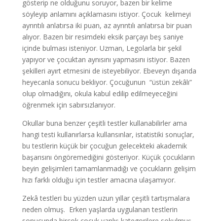
gösterip ne olduğunu soruyor, bazen bir kelime
söyleyip anlamını açıklamasını istiyor. Çocuk kelimeyi
ayrıntılı anlatırsa iki puan, az ayrıntılı anlatırsa bir puan
alıyor. Bazen bir resimdeki eksik parçayı beş saniye
içinde bulması isteniyor. Uzman, Legolarla bir şekil
yapıyor ve çocuktan aynısını yapmasını istiyor. Bazen
şekilleri ayırt etmesini de isteyebiliyor. Ebeveyn dışarıda
heyecanla sonucu bekliyor. Çocuğunun “üstün zekâlı”
olup olmadığını, okula kabul edilip edilmeyeceğini
öğrenmek için sabırsızlanıyor.
Okullar buna benzer çeşitli testler kullanabilirler ama
hangi testi kullanırlarsa kullansınlar, istatistiki sonuçlar,
bu testlerin küçük bir çocuğun gelecekteki akademik
başarısını öngöremediğini gösteriyor. Küçük çocukların
beyin gelişimleri tamamlanmadığı ve çocukların gelişim
hızı farklı olduğu için testler amacına ulaşamıyor.
Zekâ testleri bu yüzden uzun yıllar çeşitli tartışmalara
neden olmuş. Erken yaşlarda uygulanan testlerin
sonucunda birçok çocuk yanlış kategorilere sokulmuş.