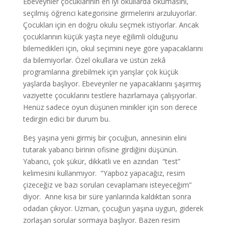
Ebeveynler çocuklarının en iyi okullarda okumasını,
seçilmiş öğrenci kategorisine girmelerini arzuluyorlar.
Çocukları için en doğru okulu seçmek istiyorlar. Ancak
çocuklarının küçük yaşta neye eğilimli olduğunu
bilemedikleri için, okul seçimini neye göre yapacaklarını
da bilemiyorlar. Özel okullara ve üstün zekâ
programlarına girebilmek için yarışlar çok küçük
yaşlarda başlıyor. Ebeveynler ne yapacaklarını şaşırmış
vaziyette çocuklarını testlere hazırlamaya çalışıyorlar.
Henüz sadece oyun düşünen minikler için son derece
tedirgin edici bir durum bu.
Beş yaşına yeni girmiş bir çocuğun, annesinin elini
tutarak yabancı birinin ofisine girdiğini düşünün.
Yabancı, çok şükür, dikkatli ve en azından “test”
kelimesini kullanmıyor. “Yapboz yapacağız, resim
çizeceğiz ve bazı soruları cevaplamanı isteyeceğim”
diyor. Anne kısa bir süre yanlarında kaldıktan sonra
odadan çıkıyor. Uzman, çocuğun yaşına uygun, giderek
zorlaşan sorular sormaya başlıyor. Bazen resim