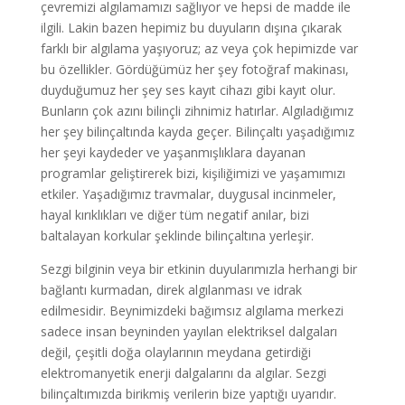
çevremizi algılamamızı sağlıyor ve hepsi de madde ile
ilgili. Lakin bazen hepimiz bu duyuların dışına çıkarak
farklı bir algılama yaşıyoruz; az veya çok hepimizde var
bu özellikler. Gördüğümüz her şey fotoğraf makinası,
duyduğumuz her şey ses kayıt cihazı gibi kayıt olur.
Bunların çok azını bilinçli zihnimiz hatırlar. Algıladığımız
her şey bilinçaltında kayda geçer. Bilinçaltı yaşadığımız
her şeyi kaydeder ve yaşanmışlıklara dayanan
programlar geliştirerek bizi, kişiliğimizi ve yaşamımızı
etkiler. Yaşadığımız travmalar, duygusal incinmeler,
hayal kırıklıkları ve diğer tüm negatif anılar, bizi
baltalayan korkular şeklinde bilinçaltına yerleşir.
Sezgi bilginin veya bir etkinin duyularımızla herhangi bir
bağlantı kurmadan, direk algılanması ve idrak
edilmesidir. Beynimizdeki bağımsız algılama merkezi
sadece insan beyninden yayılan elektriksel dalgaları
değil, çeşitli doğa olaylarının meydana getirdiği
elektromanyetik enerji dalgalarını da algılar. Sezgi
bilinçaltımızda birikmiş verilerin bize yaptığı uyarıdır.