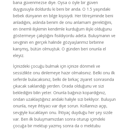
bana güvenmezse diye. Oysa o öyle bir güven
duygusuyla doldurdu ki beni bir anda. O 1.5 yaşındaki
bebek dünyanın en bilge kişisiydi. Her titreşiminde beni
anladığını, aslında benim de onu anlamam gerektiğini,
en önemli ilişkimin kendimle kurduğum ilişki olduğunu
göstermeye çalıştığını fısıldıyordu adeta. Buluşmanın ve
sevginin en gerçek halinde gözyaşlarımız birbirine
karışmış, bütün olmuştuk. O günden beri onunla el
eleyiz.
İçinizdeki çocuğu bulmak için içinize dönmeli ve
sessizlikte onu dinlemeye hazır olmalısınız. Belki onu ilk
seferde bulacaksınız, belki de birkaç ziyaret sonrasında
çıkacak saklandığı yerden. Orada olduğunu ve sizi
beklediğini bilin yeter. Onunla bağınızı kopardığınız,
ondan uzaklaştığınız andaki haliyle sizi bekliyor. Buluşun
onunla, neye ihtiyacı var diye sorun. Kollarınızı açıp,
sevgiyle kucaklayın onu. İhtiyaç duyduğu her şey sizde
var. Ben ilk buluşmamızdan sonra oturup içimdeki
çocuğa bir mektup yazmış sonra da o mektubu