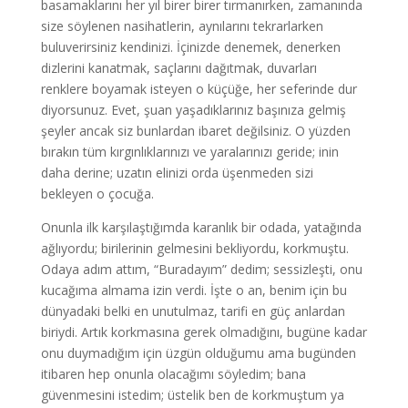
basamaklarını her yıl birer birer tırmanırken, zamanında
size söylenen nasihatlerin, aynılarını tekrarlarken
buluverirsiniz kendinizi. İçinizde denemek, denerken
dizlerini kanatmak, saçlarını dağıtmak, duvarları
renklere boyamak isteyen o küçüğe, her seferinde dur
diyorsunuz. Evet, şuan yaşadıklarınız başınıza gelmiş
şeyler ancak siz bunlardan ibaret değilsiniz. O yüzden
bırakın tüm kırgınlıklarınızı ve yaralarınızı geride; inin
daha derine; uzatın elinizi orda üşenmeden sizi
bekleyen o çocuğa.
Onunla ilk karşılaştığımda karanlık bir odada, yatağında
ağlıyordu; birilerinin gelmesini bekliyordu, korkmuştu.
Odaya adım attım, “Buradayım” dedim; sessizleşti, onu
kucağıma almama izin verdi. İşte o an, benim için bu
dünyadaki belki en unutulmaz, tarifi en güç anlardan
biriydi. Artık korkmasına gerek olmadığını, bugüne kadar
onu duymadığım için üzgün olduğumu ama bugünden
itibaren hep onunla olacağımı söyledim; bana
güvenmesini istedim; üstelik ben de korkmuştum ya