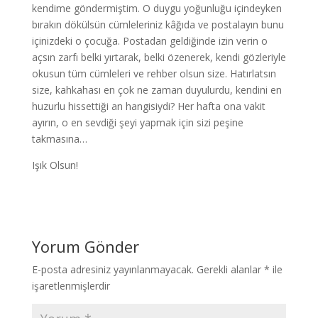
kendime göndermiştim. O duygu yoğunluğu içindeyken
bırakın dökülsün cümleleriniz kâğıda ve postalayın bunu
içinizdeki o çocuğa. Postadan geldiğinde izin verin o
açsın zarfı belki yırtarak, belki özenerek, kendi gözleriyle
okusun tüm cümleleri ve rehber olsun size. Hatırlatsın
size, kahkahası en çok ne zaman duyulurdu, kendini en
huzurlu hissettiği an hangisiydi? Her hafta ona vakit
ayırın, o en sevdiği şeyi yapmak için sizi peşine
takmasına…
Işık Olsun!
Yorum Gönder
E-posta adresiniz yayınlanmayacak.
Gerekli alanlar
*
ile
işaretlenmişlerdir