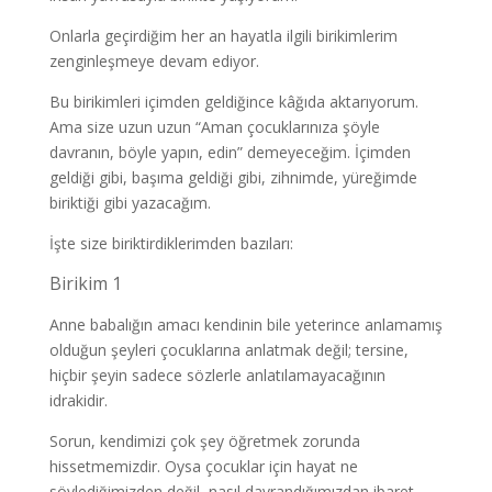
Onlarla geçirdiğim her an hayatla ilgili birikimlerim
zenginleşmeye devam ediyor.
Bu birikimleri içimden geldiğince kâğıda aktarıyorum.
Ama size uzun uzun “Aman çocuklarınıza şöyle
davranın, böyle yapın, edin” demeyeceğim. İçimden
geldiği gibi, başıma geldiği gibi, zihnimde, yüreğimde
biriktiği gibi yazacağım.
İşte size biriktirdiklerimden bazıları:
Birikim 1
Anne babalığın amacı kendinin bile yeterince anlamamış
olduğun şeyleri çocuklarına anlatmak değil; tersine,
hiçbir şeyin sadece sözlerle anlatılamayacağının
idrakidir.
Sorun, kendimizi çok şey öğretmek zorunda
hissetmemizdir. Oysa çocuklar için hayat ne
söylediğimizden değil, nasıl davrandığımızdan ibaret.