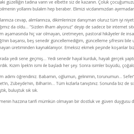
aki güzelliğin tadına varın ve elbette siz de kazanın. Çoluk çocuğumuzu
bilmenin yollarını bulalım hep beraber. Elimizi vicdanımızdan ayırmad
larınıza cevap, alımlarınıza, dikimlerinize danışman oluruz tüm iyi n
ığımız da oldu… ”Sizden ilham alıyoruz” deyip de sadece bir internet sites
im aşamasında hiç var olmayan, üretmeyen, pastoral hikâyeler ile insa
liği’nin başarısı, beş senedir güncellemediğim, güncelleme şifresini bile
ayan üretiminden kaynaklanıyor. Emeksiz ekmek peşinde koşanlar bi
rada yedi sene geçmiş… Yedi senedir hayal kurduk, hayali gerçek yaptı
rdık. Kızım İpek’in ismi ile başladı her şey. Sonra isimler büyüdü, çoğaldı
m adımı öğrendiniz. Babamın, oğlumun, gelinimin, torunumun… Sefer’in
t’in, Zübeyde’nin, Bilhan’ın… Tüm kızlarla tanıştınız. Sonunda biz de sizin
tık, buluştuk sık sık.
menin hazzına tarifi mümkün olmayan bir dostluk ve güven duygusu da 