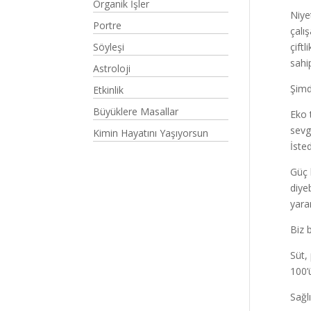
Organik İşler
Niye
Portre
çalı
Söyleşi
çift
sahi
Astroloji
Şimd
Etkinlik
Büyüklere Masallar
Eko 
sevg
Kimin Hayatını Yaşıyorsun
İste
Güç 
diye
yara
Biz 
Süt,
100’ü
Sağl