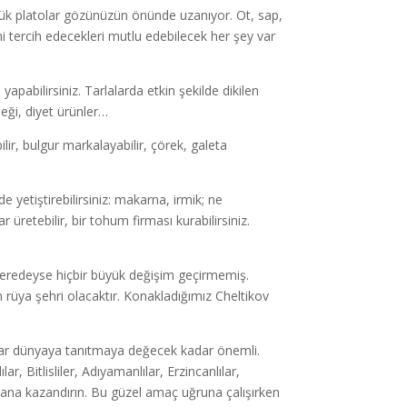
ük platolar gözünüzün önünde uzanıyor. Ot, sap,
 tercih edecekleri mutlu edebilecek her şey var
pabilirsiniz. Tarlalarda etkin şekilde dikilen
meği, diyet ürünler…
ir, bulgur markalayabilir, çörek, galeta
etiştirebilirsiniz: makarna, irmik; ne
 üretebilir, bir tohum firması kurabilirsiniz.
eredeyse hiçbir büyük değişim geçirmemiş.
n rüya şehri olacaktır. Konakladığımız Cheltikov
lar dünyaya tanıtmaya değecek kadar önemli.
, Bitlisliler, Adıyamanlılar, Erzincanlılar,
İnsana kazandırın. Bu güzel amaç uğruna çalışırken