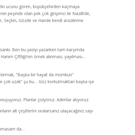
nelin ucunu gören, büyükşehirden kaçmaya
in peşinde olan pek çok girişimci ile Nazilli’de,
ade, Seçkin, Gözde ve Hande kendi arazilerine
a sanki. Ben bu yazıyı yazarken tam karşımda
 Hanım Çiftliği’nin örnek alınması, yayılması…
arı kırmak, ”Başka bir hayat da mümkün”
afe çok uzak” şu bu… Göz korkutmaktan başka işe
onuşuyoruz. Planlar çiziyoruz. Adımlar atıyoruz.
arın alt çeşitlerini sıralarsanız ulaşacağınız sayı
şlanmasam da…