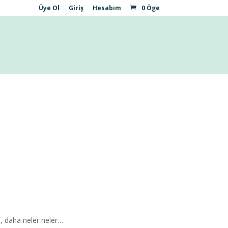
Üye Ol
Giriş
Hesabım
0 Öge
rı, daha neler neler…