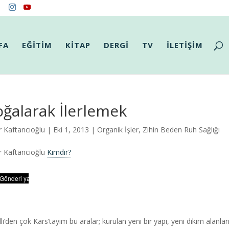
FA
EĞİTİM
KİTAP
DERGİ
TV
İLETİŞİM
ğalarak İlerlemek
r Kaftancıoğlu
| Eki 1, 2013 |
Organik İşler
,
Zihin Beden Ruh Sağlığı
r Kaftancıoğlu
Kimdir?
lli’den çok Kars’tayım bu aralar; kurulan yeni bir yapı, yeni dikim alanla