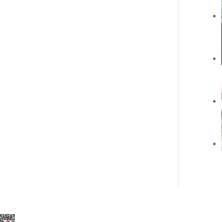
Elegant Themes
tarafından tasarlandı. |
Word