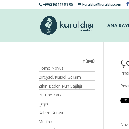
+90(216)449 98 05
kuraldisi@kuraldisi.com
ANA SAY
Ço
TÜMÜ
Homo Novus
Pına
Bireysel/Kişisel Gelişim
Pına
Zihin Beden Ruh Sağlığı
Bütüne Katkı
Çeşni
Kalem Kutusu
Mutfak
Nazi