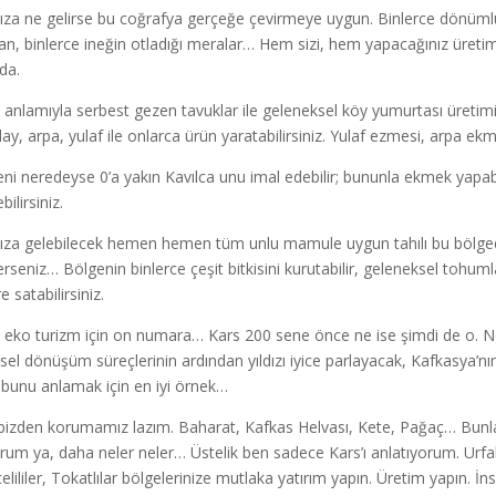
nıza ne gelirse bu coğrafya gerçeğe çevirmeye uygun. Binlerce dönüml
n, binlerce ineğin otladığı meralar… Hem sizi, hem yapacağınız üretimi
da.
anlamıyla serbest gezen tavuklar ile geleneksel köy yumurtası üretimi ya
ay, arpa, yulaf ile onlarca ürün yaratabilirsiniz. Yulaf ezmesi, arpa ek
eni neredeyse 0’a yakın Kavılca unu imal edebilir; bununla ekmek yapabil
bilirsiniz.
nıza gelebilecek hemen hemen tüm unlu mamule uygun tahılı bu bölgede y
erseniz… Bölgenin binlerce çeşit bitkisini kurutabilir, geleneksel tohumlar
 satabilirsiniz.
 eko turizm için on numara… Kars 200 sene önce ne ise şimdi de o. N
sel dönüşüm süreçlerinin ardından yıldızı iyice parlayacak, Kafkasya’nı
 bunu anlamak için en iyi örnek…
 bizden korumamız lazım. Baharat, Kafkas Helvası, Kete, Pağaç… Bun
rum ya, daha neler neler… Üstelik ben sadece Kars’ı anlatıyorum. Urfalılar
elililer, Tokatlılar bölgelerinize mutlaka yatırım yapın. Üretim yapın. 