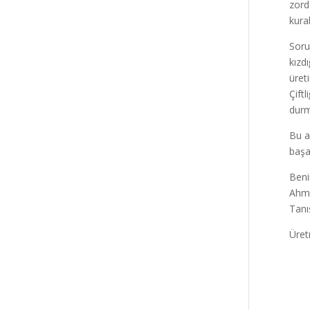
zord
kura
Soru
kızd
üret
Çift
durm
Bu a
başa
Beni
Ahme
Tanış
Üret