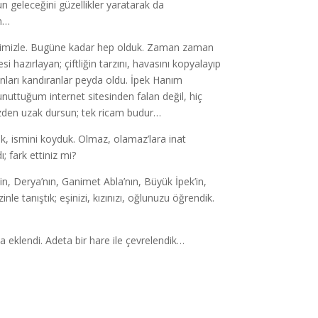
n geleceğini güzellikler yaratarak da
an…
iyetimizle. Bugüne kadar hep olduk. Zaman zaman
i hazırlayan; çiftliğin tarzını, havasını kopyalayıp
nları kandıranlar peyda oldu. İpek Hanım
 unuttuğum internet sitesinden falan değil, hiç
zden uzak dursun; tek ricam budur…
k, ismini koyduk. Olmaz, olamaz’lara inat
; fark ettiniz mi?
, Derya’nın, Ganimet Abla’nın, Büyük İpek’in,
le tanıştık; eşinizi, kızınızı, oğlunuzu öğrendik.
eklendi. Adeta bir hare ile çevrelendik…