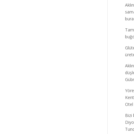
Aklı
sama
bura
Tam 
buğd
Glüt
ürete
Aklı
düşl
Gübre
Yöre
Kent
Otel
Bizi
Diyo
Tunc