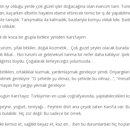
tin iyi olduğu yerde çok güzel işler doğacağına olan inancım tam. Tü
şan, kaçarken elbette hayatını idame ettirecek temiz bir iş de yapabilmen
likte tanıştık. Tanışmakla da kalmadık, bazılarıyla komşu olduk bile. B
p oldular.
i de koca bir grupla birlikte yeniden Kars’tayım.
turizm, şifalı bitkiler, doğal kozmetik… Çok güzel şeyler olacak burad
ili İkbal… Eko turizm ve geleneksel tarıma bir nefer daha katılıyor. İpek
diğimiz buydu. Çoğalarak ilerleyeceğiz yolumuzda…
birlikleri, ortaklıklar kurmak, yardımlaşmak gerekiyor şimdi. Önyargıl
bilmek gerekiyor. ”O şehirde şu olmaz, bu şehirde bu olmaz…”, ”mes
mayan her yargıyı yıkmak gerekiyor.
bugün Kars’tayız. Türkiye’nin en uzak coğrafyasında, yapılabilecekleri k
 peynir, yoğurt, tereyağı… Peynirin dört ana çeşidi zaten Kars’ta var. Bunl
 bulabilir. Hiç zor değil. Bu sadece bir örnek.
ıklı kırmızı et, sağlıklı beyaz et, kaz eti… Ben bu durumlardan hiç ho