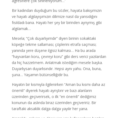
agresiflere çok sinirleniyorum…”
Bir kadından duyduğum bu sözler, hayata bakışımızın
ve hayatı algılayışımızın dilimize nasıl da yansıdığını
fısıldadı bana. Hayatı her şey bir birinden ayrıymış gibi
algılamak…
Mesela; “Çok duyarlıyımdır” diyen birinin sokaktaki
köpeğe tekme sallaması; çöplerini etrafa saçması;
yanında yere düşene ilgisiz kalması… Ha bu arada
“hayvanları koru, çevreyi koru” gibi ders verici yazılardan
da hiç hazzetmem. Anlatmak istediğim mesele başka.
Duyarlıysan duyarlısındır. Hepsi aynı yahu. Ona, buna,
şuna… Yaşamın bütünselliğidir bu.
Hayatın bir kısmıyla ilgilenirken “Aman bu kısmı daha az
önemli” diyerek hayatı ayrıştırır ve bazı alanların
üzerinden geçiverirsek, o ilk “en önemli” dediğimiz
konunun da aslında biraz üzerinden geçiveririz. Bir
taraftaki aksaklık dalga dalga yayılır her yana.