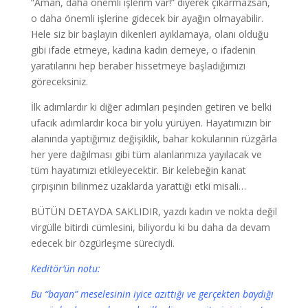
“Aman, daha önemli işlerim var!” diyerek çıkarmazsan,
o daha önemli işlerine gidecek bir ayağın olmayabilir.
Hele siz bir başlayın dikenleri ayıklamaya, olanı olduğu
gibi ifade etmeye, kadına kadın demeye, o ifadenin
yaratılarını hep beraber hissetmeye başladığımızı
göreceksiniz.
İlk adımlardır ki diğer adımları peşinden getiren ve belki
ufacık adımlardır koca bir yolu yürüyen. Hayatımızın bir
alanında yaptığımız değişiklik, bahar kokularının rüzgârla
her yere dağılması gibi tüm alanlarımıza yayılacak ve
tüm hayatımızı etkileyecektir. Bir kelebeğin kanat
çırpışının bilinmez uzaklarda yarattığı etki misali…
BÜTÜN DETAYDA SAKLIDIR, yazdı kadın ve nokta değil
virgülle bitirdi cümlesini, biliyordu ki bu daha da devam
edecek bir özgürleşme süreciydi.
Keditör’ün notu:
Bu “bayan” meselesinin iyice azıttığı ve gerçekten baydığı