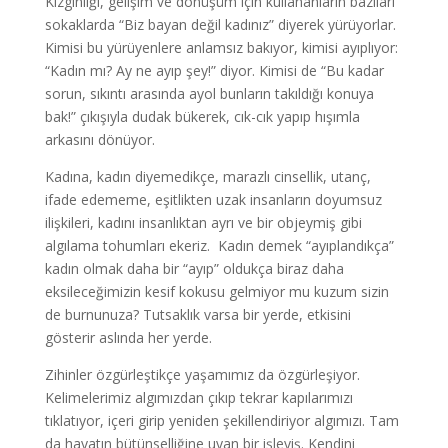
Kızgınlığı, gelişim ve dönüşüm için kullananların bazıları
sokaklarda “Biz bayan değil kadınız” diyerek yürüyorlar.
Kimisi bu yürüyenlere anlamsız bakıyor, kimisi ayıplıyor:
“Kadın mı? Ay ne ayıp şey!” diyor. Kimisi de “Bu kadar
sorun, sıkıntı arasında ayol bunların takıldığı konuya
bak!” çıkışıyla dudak bükerek, cık-cık yapıp hışımla
arkasını dönüyor.
Kadına, kadın diyemedikçe, marazlı cinsellik, utanç,
ifade edememe, eşitlikten uzak insanların doyumsuz
ilişkileri, kadını insanlıktan ayrı ve bir objeymiş gibi
algılama tohumları ekeriz. Kadın demek “ayıplandıkça”
kadın olmak daha bir “ayıp” oldukça biraz daha
eksileceğimizin kesif kokusu gelmiyor mu kuzum sizin
de burnunuza? Tutsaklık varsa bir yerde, etkisini
gösterir aslında her yerde.
Zihinler özgürleştikçe yaşamımız da özgürleşiyor.
Kelimelerimiz algımızdan çıkıp tekrar kapılarımızı
tıklatıyor, içeri girip yeniden şekillendiriyor algımızı. Tam
da hayatın bütünselliğine uyan bir işleyiş. Kendini