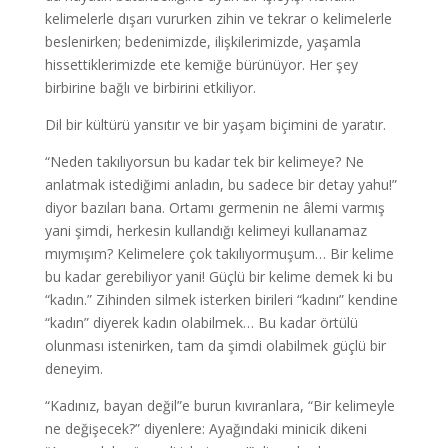
kelimelerle dışarı vururken zihin ve tekrar o kelimelerle
beslenirken; bedenimizde, ilişkilerimizde, yaşamla
hissettiklerimizde ete kemiğe bürünüyor. Her şey
birbirine bağlı ve birbirini etkiliyor.
Dil bir kültürü yansıtır ve bir yaşam biçimini de yaratır.
“Neden takılıyorsun bu kadar tek bir kelimeye? Ne
anlatmak istediğimi anladın, bu sadece bir detay yahu!”
diyor bazıları bana. Ortamı germenin ne âlemi varmış
yani şimdi, herkesin kullandığı kelimeyi kullanamaz
mıymışım? Kelimelere çok takılıyormuşum… Bir kelime
bu kadar gerebiliyor yani! Güçlü bir kelime demek ki bu
“kadın.” Zihinden silmek isterken birileri “kadını” kendine
“kadın” diyerek kadın olabilmek… Bu kadar örtülü
olunması istenirken, tam da şimdi olabilmek güçlü bir
deneyim.
“Kadınız, bayan değil”e burun kıvıranlara, “Bir kelimeyle
ne değişecek?” diyenlere: Ayağındaki minicik dikeni