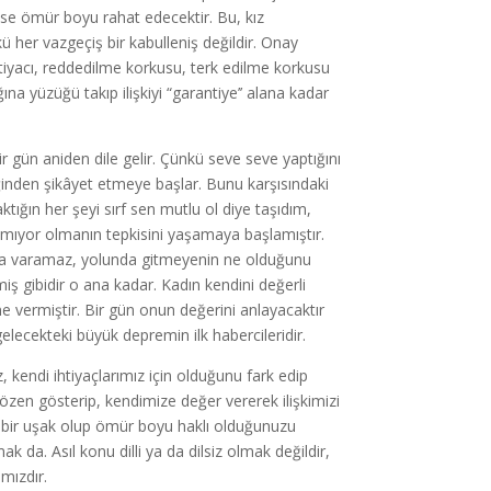
nse ömür boyu rahat edecektir. Bu, kız
ü her vazgeçiş bir kabulleniş değildir. Onay
 ihtiyacı, reddedilme korkusu, terk edilme korkusu
na yüzüğü takıp ilişkiyi “garantiye’’ alana kadar
ir gün aniden dile gelir. Çünkü seve seve yaptığını
iğinden şikâyet etmeye başlar. Bunu karşısındaki
ktığın her şeyi sırf sen mutlu ol diye taşıdım,
alamıyor olmanın tepkisini yaşamaya başlamıştır.
dına varamaz, yolunda gitmeyenin ne olduğunu
miş gibidir o ana kadar. Kadın kendini değerli
ne vermiştir. Bir gün onun değerini anlayacaktır
lecekteki büyük depremin ilk habercileridir.
, kendi ihtiyaçlarımız için olduğunu fark edip
zen gösterip, kendimize değer vererek ilişkimizi
li bir uşak olup ömür boyu haklı olduğunuzu
 da. Asıl konu dilli ya da dilsiz olmak değildir,
mızdır.