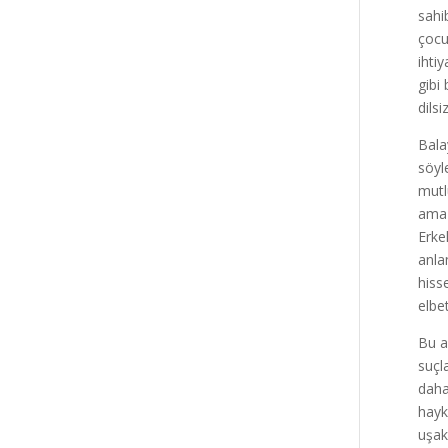
sahi
çocu
ihti
gibi
dilsiz
Bala
söyl
mutl
ama 
Erke
anla
hiss
elbe
Bu a
suçl
daha
hayk
uşak