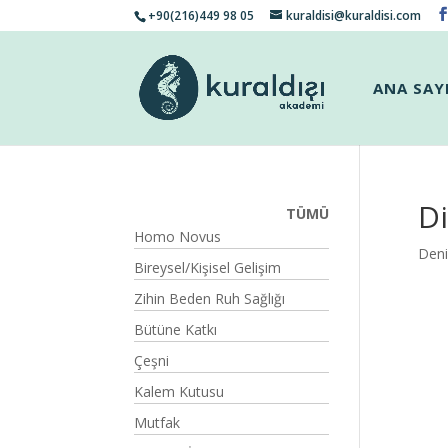
+90(216)449 98 05
kuraldisi@kuraldisi.com
ANA SAY
Di
TÜMÜ
Homo Novus
Deni
Bireysel/Kişisel Gelişim
Zihin Beden Ruh Sağlığı
Bütüne Katkı
Çeşni
Kalem Kutusu
Mutfak