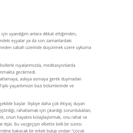
 için uyandığım anlara dikkat ettiğimden,
evimdeki eşyalar ya da son zamanlardaki
üşmeden sabah üzerinde düşünmek üzere uykuma
embollerle rüyalarımızda, meditasyonlarda
azanmakta gecikmedi.
izi katlamaya, askıya asmaya gerek duymadan
. Tıpkı yaşantımızın bazı bölümlerinde ve
ekilde başlar. İlişkiye daha çok ihtiyaç duyan
ğiştirdiği, rahatlamak için çıkardığı sorumlulukları,
ek, onun hayatını kolaylaştırmak, onu rahat ve
lişki. Bu vazgeçişin elbette belli bir süresi
 Kendine bakacak bir erkek bulup ondan “çocuk