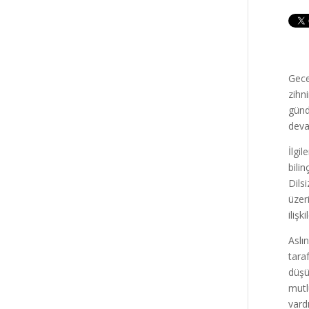
Gece
zihn
günd
deva
İlgi
bili
Dils
üzer
iliş
Aslı
taraf
düşü
mutl
vard