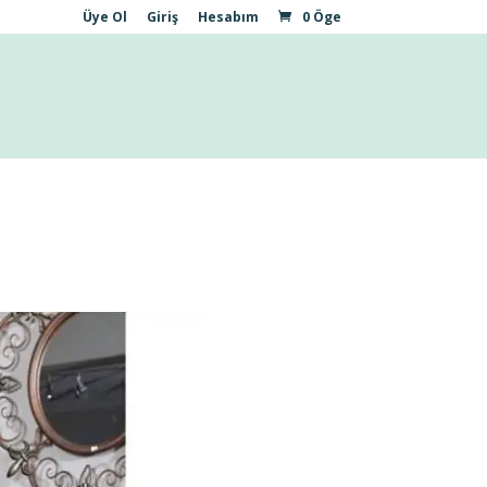
Üye Ol
Giriş
Hesabım
0 Öge