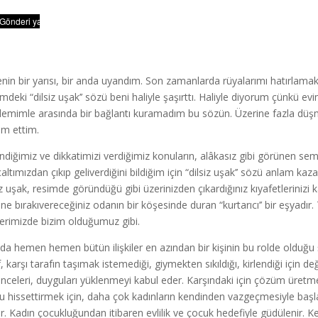
nin bir yarısı, bir anda uyandım. Son zamanlarda rüyalarımı hatırlamak
imdeki “dilsiz uşak’’ sözü beni haliyle şaşırttı. Haliyle diyorum çünkü 
emimle arasında bir bağlantı kuramadım bu sözün. Üzerine fazla d
m ettim.
lendiğimiz ve dikkatimizi verdiğimiz konuların, alâkasız gibi görünen s
nçaltımızdan çıkıp geliverdiğini bildiğim için “dilsiz uşak’’ sözü anlam k
iz uşak, resimde göründüğü gibi üzerinizden çıkardığınız kıyafetlerin
ine bırakıvereceğiniz odanın bir köşesinde duran “kurtarıcı’’ bir eşyadır
kilerimizde bizim olduğumuz gibi.
nda hemen hemen bütün ilişkiler en azından bir kişinin bu rolde olduğu ş
, karşı tarafın taşımak istemediği, giymekten sıkıldığı, kirlendiği için de
nceleri, duyguları yüklenmeyi kabul eder. Karşındaki için çözüm üretm
u hissettirmek için, daha çok kadınların kendinden vazgeçmesiyle başlar i
ır. Kadın çocukluğundan itibaren evlilik ve çocuk hedefiyle güdülenir.