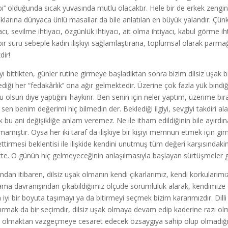
bi’’ olduğunda sıcak yuvasında mutlu olacaktır. Hele bir de erkek zengi
klarına dünyaca ünlü masallar da bile anlatılan en büyük yalandır. Çünk
yacı, sevilme ihtiyacı, özgünlük ihtiyacı, ait olma ihtiyacı, kabul görme
 bir sürü sebeple kadın ilişkiyi sağlamlaştırana, toplumsal olarak parmağı
dir!
yı bittikten, günler rutine girmeye başladıktan sonra bizim dilsiz uşak b
ediği her “fedakârlık’’ ona ağır gelmektedir. Üzerine çok fazla yük bind
u olsun diye yaptığını haykırır. Ben senin için neler yaptım, üzerime bıra
sen benim değerimi hiç bilmedin der. Beklediği ilgiyi, sevgiyi takdiri 
k bu ani değişikliğe anlam veremez. Ne ile itham edildiğinin bile ayır
mamıştır. Oysa her iki taraf da ilişkiye bir kişiyi memnun etmek için gir
ettirmesi beklentisi ile ilişkide kendini unutmuş tüm değeri karşısındaki
tte. O günün hiç gelmeyeceğinin anlaşılmasıyla başlayan sürtüşmeler ge
ndan itibaren, dilsiz uşak olmanın kendi çıkarlarımız, kendi korkularımız
ama davranışından çıkabildiğimiz ölçüde sorumluluk alarak, kendimize ö
 iyi bir boyuta taşımayı ya da bitirmeyi seçmek bizim kararımızdır. Dil
ırmak da bir seçimdir, dilsiz uşak olmaya devam edip kaderine razı olmak
 olmaktan vazgeçmeye cesaret edecek özsaygıya sahip olup olmadığı