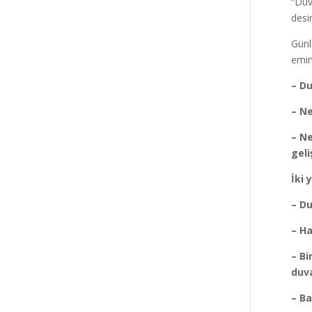
“Duv
desi
Günl
emin
– D
– N
– Ne
gel
İki 
– Du
– Ha
– Bi
duv
– B