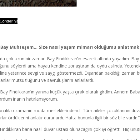
 Bay Muhteşem… Size nasıl yaşam mimarı olduğumu anlatmak 
nda çok uzun bir zaman Bay Fındıkkıran’ın esareti altında yaşadım. Bay F
ğunu söylerdi ama hayatı kendine zorlaştıran da oydu aslında. Yetenek
ine yeterince sevgi ve saygı göstermezdi. Dışarıdan bakıldığı zaman 
yanlar mutsuzluğunu ve savruluşlarını anlarlardı.
Bay Fındıkkıran’ın yanına küçük yaşta çırak olarak girdim. Annem Ba
yordum inanın hatırlamıyorum.
rcılık o zamanın moda mesleklerindendi. Tüm aileler çocuklarının duvarc
lar ördüklerini anlatır dururlardı. Hatta bununla ilgili bir söz bile vardı: 
Fındıkkıran bana nasıl duvar ustası olunacağını çok iyi öğretti. Hiç un