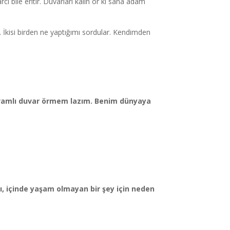
cı bile eritir. Duvarları kalın ör ki sana adam
. İkisi birden ne yaptığımı sordular. Kendimden
Devamlı duvar örmem lazım. Benim dünyaya
pı, içinde yaşam olmayan bir şey için neden