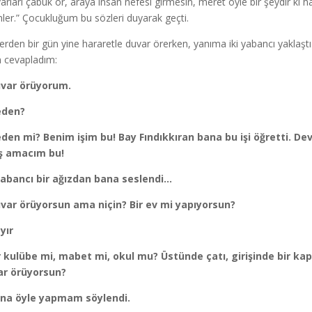
arları çabuk ör, araya insan nefesi girmesin, meret öyle bir şeydir ki har
nler.” Çocukluğum bu sözleri duyarak geçti.
erden bir gün yine hararetle duvar örerken, yanıma iki yabancı yaklaştı
 cevapladım:
uvar örüyorum.
eden?
den mi? Benim işim bu! Bay Fındıkkıran bana bu işi öğretti. 
iş amacım bu!
yabancı bir ağızdan bana seslendi…
var örüyorsun ama niçin? Bir ev mi yapıyorsun?
yır
r kulübe mi, mabet mi, okul mu? Üstünde çatı, girişinde bir ka
ar örüyorsun?
ana öyle yapmam söylendi.