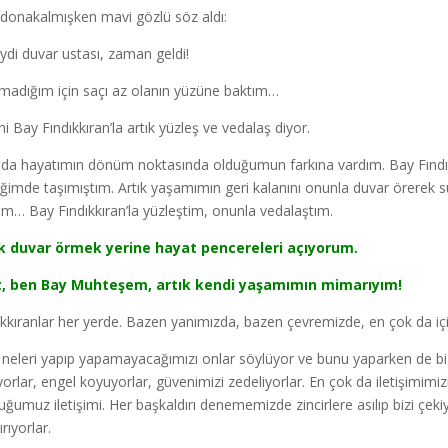
donakalmışken mavi gözlü söz aldı:
ydi duvar ustası, zaman geldi!
madığım için saçı az olanın yüzüne baktım…
ni Bay Fındıkkıran’la artık yüzleş ve vedalaş diyor.
da hayatımın dönüm noktasında olduğumun farkına vardım. Bay Fındıkkır
iğimde taşımıştım. Artık yaşamımın geri kalanını onunla duvar örerek 
ım… Bay Fındıkkıran’la yüzleştim, onunla vedalaştım.
k duvar örmek yerine hayat pencereleri açıyorum.
t, ben Bay Muhteşem, artık kendi yaşamımın mimarıyım!
ıkkıranlar her yerde. Bazen yanımızda, bazen çevremizde, en çok da iç
 neleri yapıp yapamayacağımızı onlar söylüyor ve bunu yaparken de bi
yorlar, engel koyuyorlar, güvenimizi zedeliyorlar. En çok da iletişimimi
uğumuz iletişimi. Her başkaldırı denememizde zincirlere asılıp bizi çe
rıyorlar.