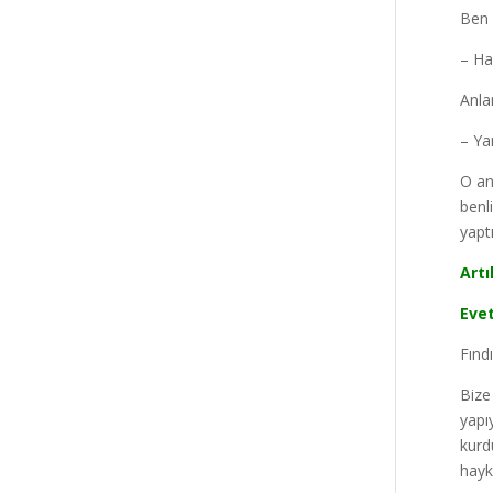
Ben 
– Ha
Anla
– Ya
O an
benl
yapt
Artı
Eve
Fınd
Bize
yapı
kurd
haykı