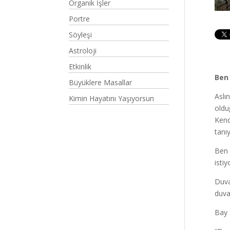
Organik İşler
Portre
Söyleşi
Astroloji
Etkinlik
Ben
Büyüklere Masallar
Aslı
Kimin Hayatını Yaşıyorsun
oldu
Kend
tanı
Ben 
isti
Duva
duvar
Bay 