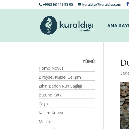
+90(216)449 98 05
kuraldisi@kuraldisi.com
ANA SAY
Du
TÜMÜ
Homo Novus
Seda
Bireysel/Kişisel Gelişim
Zihin Beden Ruh Sağlığı
Bütüne Katkı
Çeşni
Kalem Kutusu
Mutfak