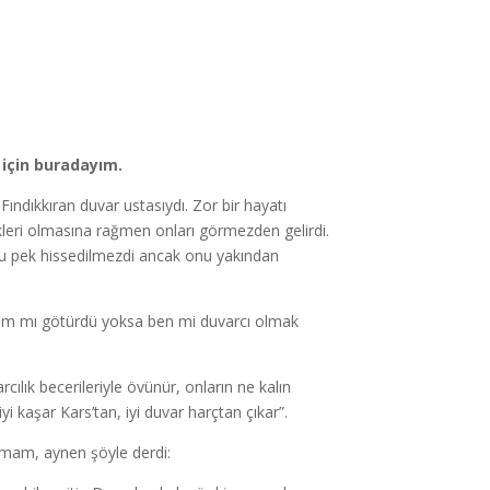
için buradayım.
ındıkkıran duvar ustasıydı. Zor bir hayatı
leri olmasına rağmen onları görmezden gelirdi.
bu pek hissedilmezdi ancak onu yakından
bam mı götürdü yoksa ben mi duvarcı olmak
ılık becerileriyle övünür, onların ne kalın
“iyi kaşar Kars’tan, iyi duvar harçtan çıkar”.
utmam, aynen şöyle derdi: