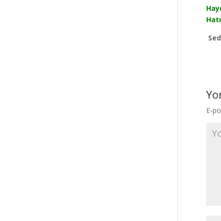
Hayd
Hatı
Sed
Yo
E-po