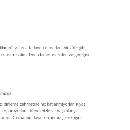
an’ı, yıllarca farkında olmadan, bir küfe gibi
sürdüremezdim. Derin bir nefes aldım ve gereğini
imizde.
zi dinleme zahmetine hiç katlanmıyorlar. Kıyas
zi kopartıyorlar… Kendimizle ve başkalarıyla
kiyorlar. Durmadan duvar örmemiz gerektiğini