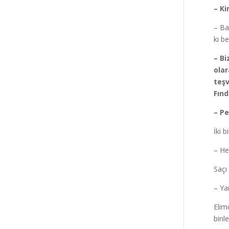
– K
– Ba
ki b
– Bi
olar
teşv
Fınd
– P
İki 
– He
Saçı
– Ya
Elim
binl