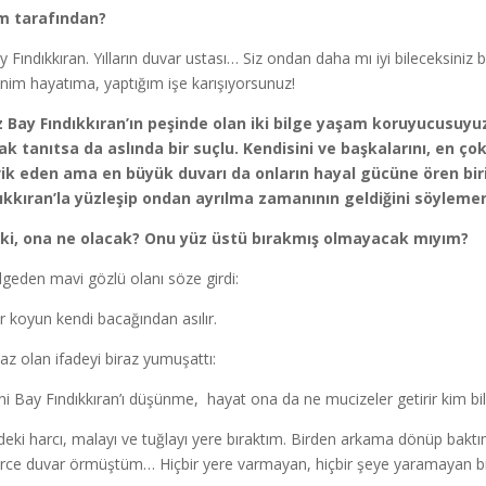
im tarafından?
y Fındıkkıran. Yılların duvar ustası… Siz ondan daha mı iyi bileceksi
enim hayatıma, yaptığım işe karışıyorsunuz!
z Bay Fındıkkıran’ın peşinde olan iki bilge yaşam koruyucusuyu
ak tanıtsa da aslında bir suçlu. Kendisini ve başkalarını, en 
ik eden ama en büyük duvarı da onların hayal gücüne ören bir
ıkkıran’la yüzleşip ondan ayrılma zamanının geldiğini söylemen
eki, ona ne olacak? Onu yüz üstü bırakmış olmayacak mıyım?
bilgeden mavi gözlü olanı söze girdi:
r koyun kendi bacağından asılır.
 az olan ifadeyi biraz yumuşattı:
ni Bay Fındıkkıran’ı düşünme, hayat ona da ne mucizeler getirir kim bili
deki harcı, malayı ve tuğlayı yere bıraktım. Birden arkama dönüp bakt
erce duvar örmüştüm… Hiçbir yere varmayan, hiçbir şeye yaramayan bi