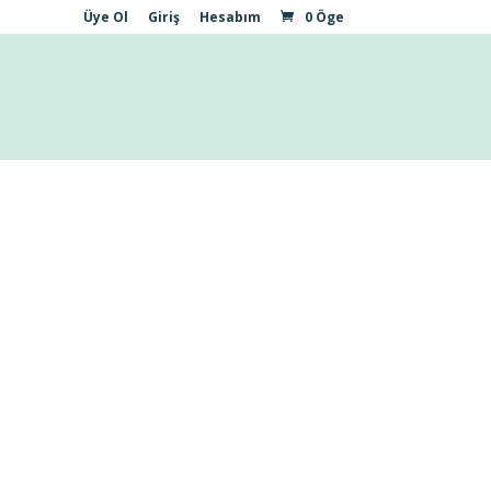
Üye Ol
Giriş
Hesabım
0 Öge