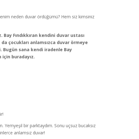
niz benim neden duvar ördüğümü? Hem siz kimsiniz
z. Bay Fındıkkıran kendini duvar ustası
çok da çocukları anlamsızca duvar örmeye
i. Bugün sana kendi iradenle Bay
 için buradayız.
r!
ım. Yemyeşil bir parktaydım. Sonu uçsuz bucaksız
nlerce anlamsız duvar!