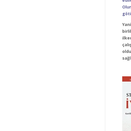
edil
Olum
götü
Yani
birl
ilke
çalı
oldu
sağl