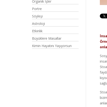
Organik İşler
Portre
Söyleşi
Astroloji
Etkinlik
İnsa
Büyüklere Masallar
Örne
Kimin Hayatını Yaşıyorsun
onla
Sosy
insa
Stoa
fayd
kişi
sağl
Stoa
bizi
anla