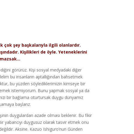
çok şey başkalarıyla ilgili olanlardır.
ndadır. Kişilikleri de öyle. Yeteneklerini
saymazsak…
ediğini görürüz. Kişi sosyal medyadaki diğer
elelim bu insanların aptallığından bahsetmek
oktur, bu yüzden söylediklerimizin kimseye bir
r, demek istemiyorum. Bunu yapmak sosyal ya da
erimizi bir bağlama oturtursak duygu dünyamız
aşamaya başlarız.
işinin duygulardan azade olması beklenir. Bu fikir
. Bir yabancıyı duygusuz olarak tasvir etmek onu
 değildir. Aksine. Kazuo Ishiguro’nun Günden