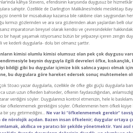
nlar’ında kâhya Stevens, efendisinin karşısında duygusuz bir hizmetkâr 
ulara sahiptir. Özellikle de Darlington Malikânesi’ndeki meslektaşı 
şçisi önemli bir müsabakayı kazansa bile rakibine olan saygısından h
ğu kırmızı gözlerinden ve ara sıra gözlerinden akan yaşlardan belli ol
sanız imparatorun bireysel olarak kendisi ve çevresindekiler hakkındak
cı bir hayat yaşamak istiyorsanız bütün bir yelpazeyi içeren zengin duygu
i ve kederli duygularla- dolu biri olmanız şarttır.
nların kimisi olumlu kimisi olumsuz olan pek çok duygusu vardır
endirmesiyle beynin duyguyla ilgili devreleri öfke, kıskançlık, 
iyi bildiği gibi bu duygular içimize kök salınca yapıcı olmak iç
ne, bu duygulara göre hareket edersek sonuç muhtemelen olum
çok Stoacı yazar duygularla, özellikle de öfke gibi güçlü duygularla 
ca uzun uzun öfkeden bahseder, öfkenin faydasızlığından, anlamsızlı
zarar verdiğini söyler. Duygularınızı kontrol etmenizin, hele ki baskıl
nlar öfkelenmemek gerektiğini söyler. Öfkelenmenin hem öfkeli kişiye
a bir şey getirmediğini…
Ne var ki “öfkelenmemek gerekir” tavsiy
de nörolojik açıdan. Bazen insan öfkelenir; duygular ortaya çı
mlamak, akıllıca ve yaratıcı bir şekilde yönetmektir. Yani asıl