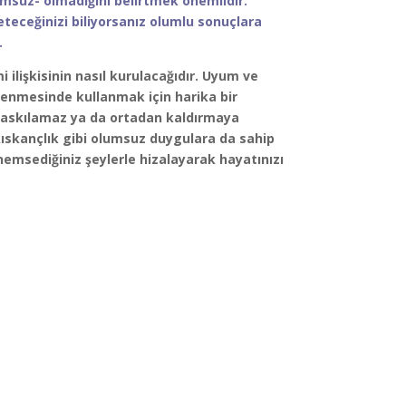
umsuz- olmadığını belirtmek önemlidir.
teceğinizi biliyorsanız olumlu sonuçlara
.
 ilişkisinin nasıl kurulacağıdır. Uyum ve
lenmesinde kullanmak için harika bir
 baskılamaz ya da ortadan kaldırmaya
 kıskançlık gibi olumsuz duygulara da sahip
önemsediğiniz şeylerle hizalayarak hayatınızı