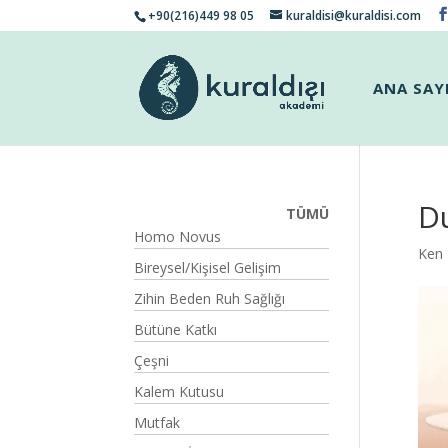
+90(216)449 98 05
kuraldisi@kuraldisi.com
ANA SAY
D
TÜMÜ
Homo Novus
Ken
Bireysel/Kişisel Gelişim
Zihin Beden Ruh Sağlığı
Bütüne Katkı
Çeşni
Kalem Kutusu
Mutfak