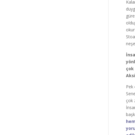
Kala
duyg
güre
oldu
okur
Stoa
neşel
İnsa
yönl
çok 
Aksi
Pek 
Sene
çok 
İnsa
başk
hem 
yoru