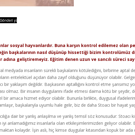
nlar sosyal hayvanlardır. Buna karşın kontrol edilemez olan pek 
ğin başkalarının nasıl düşünüp hissettiği bizim kontrolümüz dışı
r adına geliştiremeyiz. Eğitim denen uzun ve sancılı süreci 
al medyada insanların sürekli başkalarını kötülediğini, birbirine aptal d
nların entelektüel açıdan daha zayıf olduğunu düşünüyor olabilir. Gelg
cı bir yaklaşım değildir. Başkasının aptallığını kontrol etme şansımız y
ası olmaz. Bir insanın duygularını ifade etmesi daima kötü bir şeydi
sel bir amaca hizmet ediyor olabilir. Bununla birlikte, duygusal ifadel
amlaşır, başkalarıyla uyumlu hale gelir, biz de daha Stoacı bir hayat y
cılığa dair bir yanlış anlaşılma ve yanlış temsil söz konusudur: Stoacı k
m iyi anlamadığımız insanlarla olan etkileşimlerimizden geliyor olabilir
maktan kolaydır. İşin aslı, hiç kimse duygular kıtasından kopuk bir ada