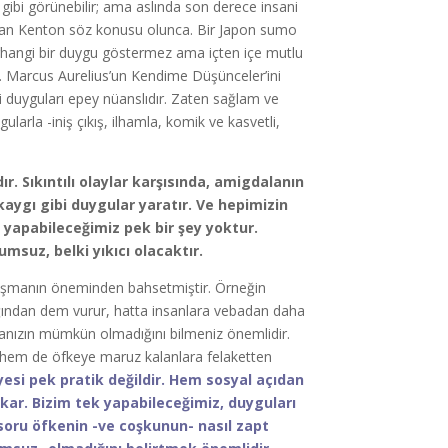
gibi görünebilir; ama aslında son derece insani
Bayan Kenton söz konusu olunca. Bir Japon sumo
erhangi bir duygu göstermez ama içten içe mutlu
ur. Marcus Aurelius’un Kendime Düşünceler’ini
i duyguları epey nüanslıdır. Zaten sağlam ve
larla -iniş çıkış, ilhamla, komik ve kasvetli,
. Sıkıntılı olaylar karşısında, amigdalanın
kaygı gibi duygular yaratır. Ve hepimizin
in yapabileceğimiz pek bir şey yoktur.
suz, belki yıkıcı olacaktır.
barışmanın öneminden bahsetmiştir. Örneğin
ğından dem vurur, hatta insanlara vebadan daha
amanızın mümkün olmadığını bilmeniz önemlidir.
 hem de öfkeye maruz kalanlara felaketten
esi pek pratik değildir. Hem sosyal açıdan
kar. Bizim tek yapabileceğimiz, duyguları
 soru öfkenin -ve coşkunun- nasıl zapt