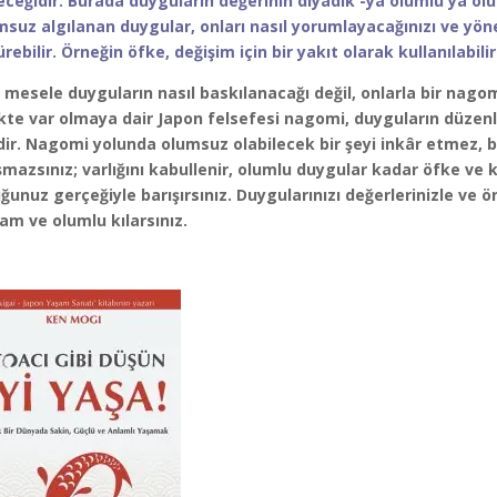
eceğidir. Burada duyguların değerinin diyadik -ya olumlu ya ol
suz algılanan duygular, onları nasıl yorumlayacağınızı ve yöne
rebilir. Örneğin öfke, değişim için bir yakıt olarak kullanılabilir
 mesele duyguların nasıl baskılanacağı değil, onlarla bir nagomi
ikte var olmaya dair Japon felsefesi nagomi, duyguların düzen
dir. Nagomi yolunda olumsuz olabilecek bir şeyi inkâr etmez,
şmazsınız; varlığını kabullenir, olumlu duygular kadar öfke ve
ğunuz gerçeğiyle barışırsınız. Duygularınızı değerlerinizle ve 
am ve olumlu kılarsınız.