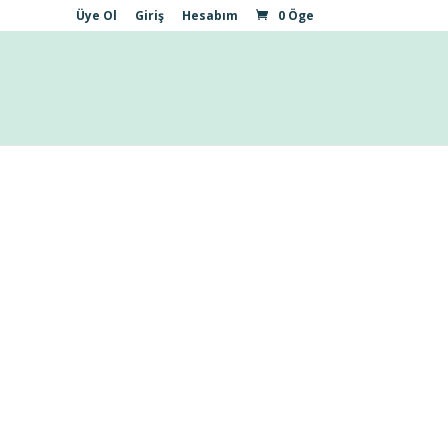
Üye Ol
Giriş
Hesabım
0 Öge