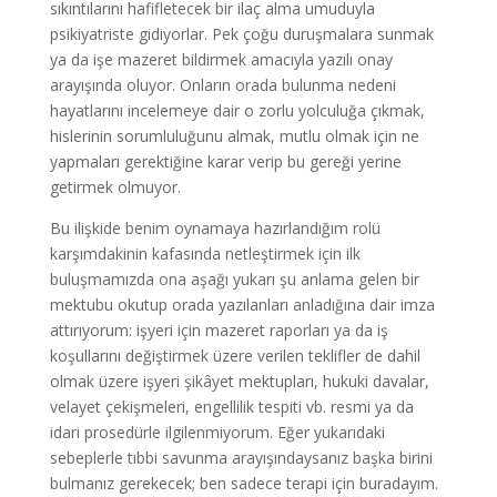
sıkıntılarını hafifletecek bir ilaç alma umuduyla
psikiyatriste gidiyorlar. Pek çoğu duruşmalara sunmak
ya da işe mazeret bildirmek amacıyla yazılı onay
arayışında oluyor. Onların orada bulunma nedeni
hayatlarını incelemeye dair o zorlu yolculuğa çıkmak,
hislerinin sorumluluğunu almak, mutlu olmak için ne
yapmaları gerektiğine karar verip bu gereği yerine
getirmek olmuyor.
Bu ilişkide benim oynamaya hazırlandığım rolü
karşımdakinin kafasında netleştirmek için ilk
buluşmamızda ona aşağı yukarı şu anlama gelen bir
mektubu okutup orada yazılanları anladığına dair imza
attırıyorum: işyeri için mazeret raporları ya da iş
koşullarını değiştirmek üzere verilen teklifler de dahil
olmak üzere işyeri şikâyet mektupları, hukuki davalar,
velayet çekişmeleri, engellilik tespiti vb. resmi ya da
idari prosedürle ilgilenmiyorum. Eğer yukarıdaki
sebeplerle tıbbi savunma arayışındaysanız başka birini
bulmanız gerekecek; ben sadece terapi için buradayım.