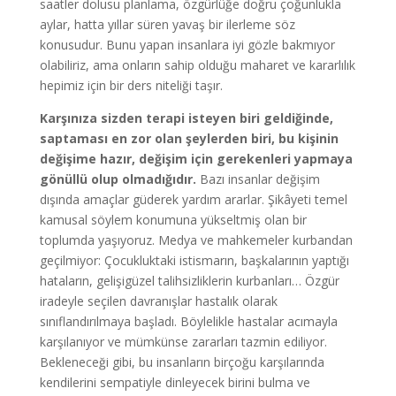
saatler dolusu planlama, özgürlüğe doğru çoğunlukla
aylar, hatta yıllar süren yavaş bir ilerleme söz
konusudur. Bunu yapan insanlara iyi gözle bakmıyor
olabiliriz, ama onların sahip olduğu maharet ve kararlılık
hepimiz için bir ders niteliği taşır.
Karşınıza sizden terapi isteyen biri geldiğinde,
saptaması en zor olan şeylerden biri, bu kişinin
değişime hazır, değişim için gerekenleri yapmaya
gönüllü olup olmadığıdır.
Bazı insanlar değişim
dışında amaçlar güderek yardım ararlar. Şikâyeti temel
kamusal söylem konumuna yükseltmiş olan bir
toplumda yaşıyoruz. Medya ve mahkemeler kurbandan
geçilmiyor: Çocukluktaki istismarın, başkalarının yaptığı
hataların, gelişigüzel talihsizliklerin kurbanları… Özgür
iradeyle seçilen davranışlar hastalık olarak
sınıflandırılmaya başladı. Böylelikle hastalar acımayla
karşılanıyor ve mümkünse zararları tazmin ediliyor.
Bekleneceği gibi, bu insanların birçoğu karşılarında
kendilerini sempatiyle dinleyecek birini bulma ve