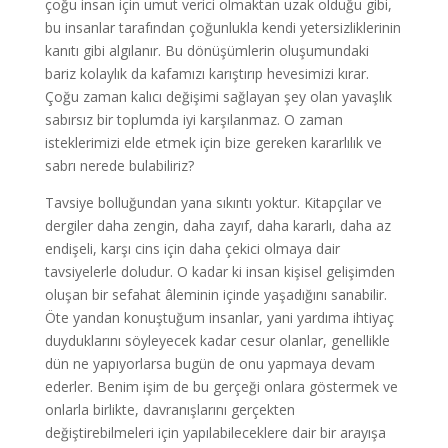
çoğu insan için umut verici olmaktan uzak olduğu gibi,
bu insanlar tarafından çoğunlukla kendi yetersizliklerinin
kanıtı gibi algılanır. Bu dönüşümlerin oluşumundaki
bariz kolaylık da kafamızı karıştırıp hevesimizi kırar.
Çoğu zaman kalıcı değişimi sağlayan şey olan yavaşlık
sabırsız bir toplumda iyi karşılanmaz. O zaman
isteklerimizi elde etmek için bize gereken kararlılık ve
sabrı nerede bulabiliriz?
Tavsiye bolluğundan yana sıkıntı yoktur. Kitapçılar ve
dergiler daha zengin, daha zayıf, daha kararlı, daha az
endişeli, karşı cins için daha çekici olmaya dair
tavsiyelerle doludur. O kadar ki insan kişisel gelişimden
oluşan bir sefahat âleminin içinde yaşadığını sanabilir.
Öte yandan konuştuğum insanlar, yani yardıma ihtiyaç
duyduklarını söyleyecek kadar cesur olanlar, genellikle
dün ne yapıyorlarsa bugün de onu yapmaya devam
ederler. Benim işim de bu gerçeği onlara göstermek ve
onlarla birlikte, davranışlarını gerçekten
değiştirebilmeleri için yapılabileceklere dair bir arayışa