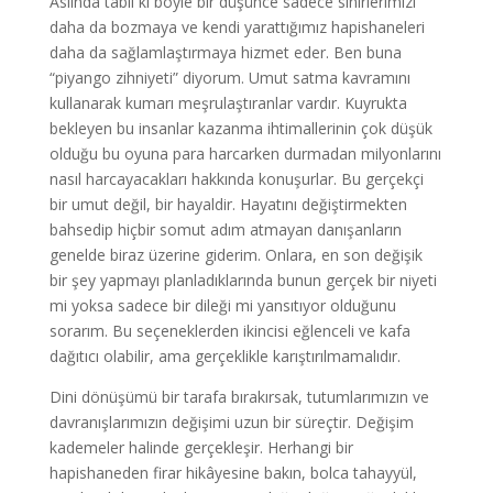
Aslında tabii ki böyle bir düşünce sadece sinirlerimizi
daha da bozmaya ve kendi yarattığımız hapishaneleri
daha da sağlamlaştırmaya hizmet eder. Ben buna
“piyango zihniyeti” diyorum. Umut satma kavramını
kullanarak kumarı meşrulaştıranlar vardır. Kuyrukta
bekleyen bu insanlar kazanma ihtimallerinin çok düşük
olduğu bu oyuna para harcarken durmadan milyonlarını
nasıl harcayacakları hakkında konuşurlar. Bu gerçekçi
bir umut değil, bir hayaldir. Hayatını değiştirmekten
bahsedip hiçbir somut adım atmayan danışanların
genelde biraz üzerine giderim. Onlara, en son değişik
bir şey yapmayı planladıklarında bunun gerçek bir niyeti
mi yoksa sadece bir dileği mi yansıtıyor olduğunu
sorarım. Bu seçeneklerden ikincisi eğlenceli ve kafa
dağıtıcı olabilir, ama gerçeklikle karıştırılmamalıdır.
Dini dönüşümü bir tarafa bırakırsak, tutumlarımızın ve
davranışlarımızın değişimi uzun bir süreçtir. Değişim
kademeler halinde gerçekleşir. Herhangi bir
hapishaneden firar hikâyesine bakın, bolca tahayyül,