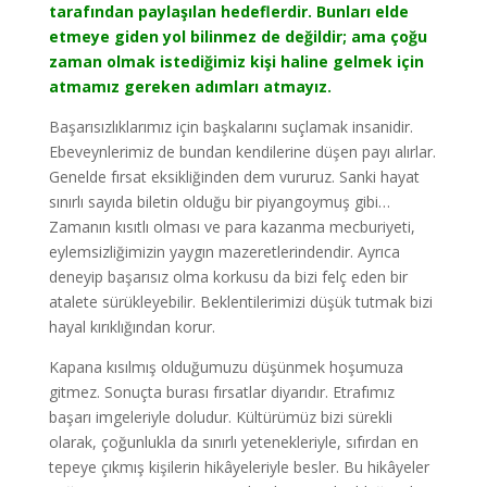
tarafından paylaşılan hedeflerdir. Bunları elde
etmeye giden yol bilinmez de değildir; ama çoğu
zaman olmak istediğimiz kişi haline gelmek için
atmamız gereken adımları atmayız.
Başarısızlıklarımız için başkalarını suçlamak insanidir.
Ebeveynlerimiz de bundan kendilerine düşen payı alırlar.
Genelde fırsat eksikliğinden dem vururuz. Sanki hayat
sınırlı sayıda biletin olduğu bir piyangoymuş gibi…
Zamanın kısıtlı olması ve para kazanma mecburiyeti,
eylemsizliğimizin yaygın mazeretlerindendir. Ayrıca
deneyip başarısız olma korkusu da bizi felç eden bir
atalete sürükleyebilir. Beklentilerimizi düşük tutmak bizi
hayal kırıklığından korur.
Kapana kısılmış olduğumuzu düşünmek hoşumuza
gitmez. Sonuçta burası fırsatlar diyarıdır. Etrafımız
başarı imgeleriyle doludur. Kültürümüz bizi sürekli
olarak, çoğunlukla da sınırlı yetenekleriyle, sıfırdan en
tepeye çıkmış kişilerin hikâyeleriyle besler. Bu hikâyeler