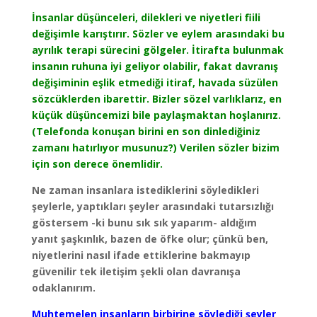
İnsanlar düşünceleri, dilekleri ve niyetleri fiili
değişimle karıştırır. Sözler ve eylem arasındaki bu
ayrılık terapi sürecini gölgeler. İtirafta bulunmak
insanın ruhuna iyi geliyor olabilir, fakat davranış
değişiminin eşlik etmediği itiraf, havada süzülen
sözcüklerden ibarettir. Bizler sözel varlıklarız, en
küçük düşüncemizi bile paylaşmaktan hoşlanırız.
(Telefonda konuşan birini en son dinlediğiniz
zamanı hatırlıyor musunuz?) Verilen sözler bizim
için son derece önemlidir.
Ne zaman insanlara istediklerini söyledikleri
şeylerle, yaptıkları şeyler arasındaki tutarsızlığı
göstersem -ki bunu sık sık yaparım- aldığım
yanıt şaşkınlık, bazen de öfke olur; çünkü ben,
niyetlerini nasıl ifade ettiklerine bakmayıp
güvenilir tek iletişim
şekli olan davranışa
odaklanırım.
Muhtemelen insanların birbirine söylediği şeyler