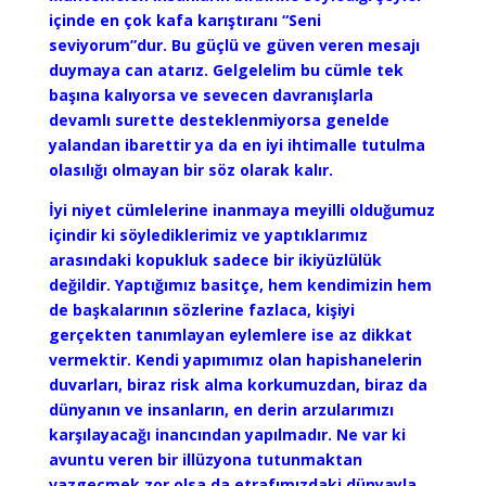
içinde en çok kafa karıştıranı “Seni
seviyorum”dur. Bu güçlü ve güven veren mesajı
duymaya can atarız. Gelgelelim bu cümle tek
başına kalıyorsa ve sevecen davranışlarla
devamlı surette desteklenmiyorsa genelde
yalandan ibarettir ya da en iyi ihtimalle tutulma
olasılığı olmayan bir söz olarak kalır.
İyi niyet cümlelerine inanmaya meyilli olduğumuz
içindir ki söylediklerimiz ve yaptıklarımız
arasındaki kopukluk sadece bir ikiyüzlülük
değildir. Yaptığımız basitçe, hem kendimizin hem
de başkalarının sözlerine fazlaca, kişiyi
gerçekten tanımlayan eylemlere ise az dikkat
vermektir. Kendi yapımımız olan hapishanelerin
duvarları, biraz risk alma korkumuzdan, biraz da
dünyanın ve insanların, en derin arzularımızı
karşılayacağı inancından yapılmadır. Ne var ki
avuntu veren bir illüzyona tutunmaktan
vazgeçmek zor olsa da etrafımızdaki dünyayla