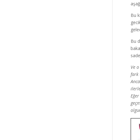
aşağ
Bu k
geci
gele
Bu d
baka
sade
Ve o
fark
Anca
iler
Eğer
geçmi
olgu