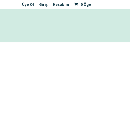
Üye Ol
Giriş
Hesabım
0 Öge