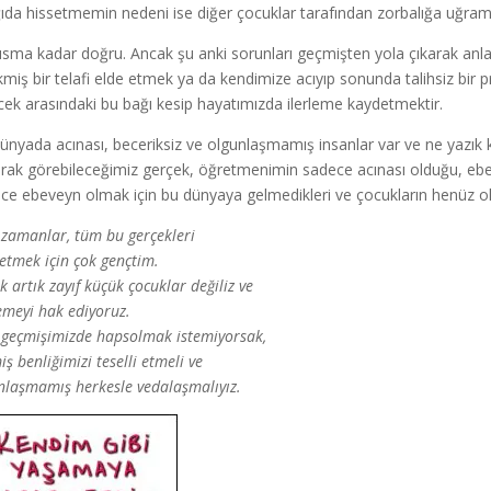
ıda hissetmemin nedeni ise diğer çocuklar tarafından zorbalığa uğra
ısma kadar doğru. Ancak şu anki sorunları geçmişten yola çıkarak anl
kmiş bir telafi elde etmek ya da kendimize acıyıp sonunda talihsiz bi
cek arasındaki bu bağı kesip hayatımızda ilerleme kaydetmektir.
ünyada acınası, beceriksiz ve olgunlaşmamış insanlar var ve ne yazık ki
rak görebileceğimiz gerçek, öğretmenimin sadece acınası olduğu, ebev
ce ebeveyn olmak için bu dünyaya gelmedikleri ve çocukların henüz ol
 zamanlar, tüm bu gerçekleri
 etmek için çok gençtim.
k artık zayıf küçük çocuklar değiliz ve
lemeyi hak ediyoruz.
 geçmişimizde hapsolmak istemiyorsak,
ş benliğimizi teselli etmeli ve
nlaşmamış herkesle vedalaşmalıyız.