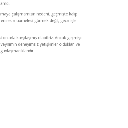
mamdı.
amaya çalışmamızın nedeni, geçmişte kalıp
r prenses muamelesi görmek değil; geçmişle
 onlarla karşılaşmış olabiliriz. Ancak geçmişe
eynimin deneyimsiz yetişkinler oldukları ve
gunlaşmadıklarıdır.