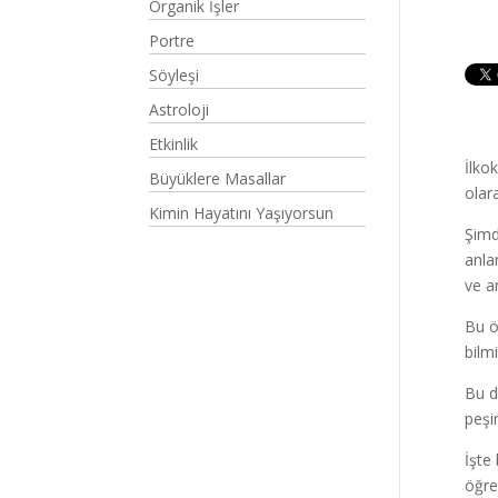
Organik İşler
Portre
Söyleşi
Astroloji
Etkinlik
İlko
Büyüklere Masallar
olar
Kimin Hayatını Yaşıyorsun
Şimd
anla
ve a
Bu ö
bilm
Bu d
peşi
İşte
öğre