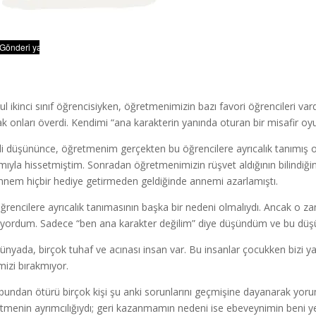
kul ikinci sınıf öğrencisiyken, öğretmenimizin bazı favori öğrencileri va
ak onları överdi. Kendimi “ana karakterin yanında oturan bir misafir o
i düşününce, öğretmenim gerçekten bu öğrencilere ayrıcalık tanımış 
mıyla hissetmiştim. Sonradan öğretmenimizin rüşvet aldığının bilindiğ
nnem hiçbir hediye getirmeden geldiğinde annemi azarlamıştı.
ğrencilere ayrıcalık tanımasının başka bir nedeni olmalıydı. Ancak o za
iyordum. Sadece “ben ana karakter değilim” diye düşündüm ve bu düşü
ünyada, birçok tuhaf ve acınası insan var. Bu insanlar çocukken bizi 
mizi bırakmıyor.
 bundan ötürü birçok kişi şu anki sorunlarını geçmişine dayanarak yo
tmenin ayrımcılığıydı; geri kazanmamın nedeni ise ebeveynimin beni yet