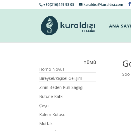
+90(216)449 98 05
kuraldisi@kuraldisi.com
ANA SAY
Ge
TÜMÜ
Homo Novus
Soo
Bireysel/Kişisel Gelişim
Zihin Beden Ruh Sağlığı
Bütüne Katkı
Çeşni
Kalem Kutusu
Mutfak