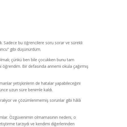
rdı. Sadece bu öğrencilere soru sorar ve sürekli
yuncu” gibi düşünürdüm.
olmalı; çünkü ben bile çocukken bunu tam
ini öğrendim. Bir defasında annemi okula çağırmış
manlar yetişkinlerin de hatalar yapabileceğini
nce uzun süre benimle kaldı.
yaralıyor ve çözümlenmemiş sorunlar gibi hâlâ
rumlar. Özgüvenimin olmamasının nedeni, o
iştirme tarzıydı ve kendimi diğerlerinden