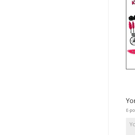
Yo
E-po