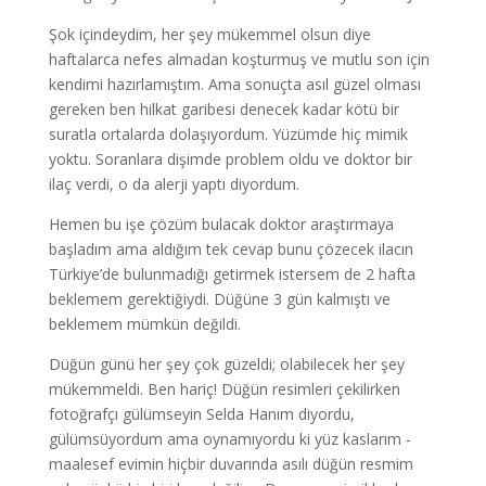
Şok içindeydim, her şey mükemmel olsun diye
haftalarca nefes almadan koşturmuş ve mutlu son için
kendimi hazırlamıştım. Ama sonuçta asıl güzel olması
gereken ben hilkat garibesi denecek kadar kötü bir
suratla ortalarda dolaşıyordum. Yüzümde hiç mimik
yoktu. Soranlara dişimde problem oldu ve doktor bir
ilaç verdi, o da alerji yaptı diyordum.
Hemen bu işe çözüm bulacak doktor araştırmaya
başladım ama aldığım tek cevap bunu çözecek ilacın
Türkiye’de bulunmadığı getirmek istersem de 2 hafta
beklemem gerektiğiydi. Düğüne 3 gün kalmıştı ve
beklemem mümkün değildi.
Düğün günü her şey çok güzeldi; olabilecek her şey
mükemmeldi. Ben hariç! Düğün resimleri çekilirken
fotoğrafçı gülümseyin Selda Hanım diyordu,
gülümsüyordum ama oynamıyordu ki yüz kaslarım -
maalesef evimin hiçbir duvarında asılı düğün resmim