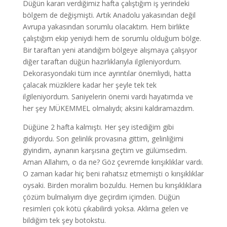
Düğün kararı verdiğimiz hafta çalıştığım iş yerindeki
bölgem de değişmişti. Artık Anadolu yakasından değil
Avrupa yakasından sorumlu olacaktım. Hem birlikte
çalıştığım ekip yeniydi hem de sorumlu olduğum bölge.
Bir taraftan yeni atandığım bölgeye alışmaya çalışıyor
diğer taraftan düğün hazırlıklarıyla ilgileniyordum.
Dekorasyondaki tüm ince ayrıntılar önemliydi, hatta
çalacak müziklere kadar her şeyle tek tek
ilgileniyordum. Saniyelerin önemi vardı hayatımda ve
her şey MÜKEMMEL olmalıydı; aksini kaldıramazdım.
Düğüne 2 hafta kalmıştı. Her şey istediğim gibi
gidiyordu. Son gelinlik provasına gittim, gelinliğimi
giyindim, aynanın karşısına geçtim ve gülümsedim.
Aman Allahım, o da ne? Göz çevremde kırışıklıklar vardı.
O zaman kadar hiç beni rahatsız etmemişti o kırışıklıklar
oysaki. Birden moralim bozuldu. Hemen bu kırışıklıklara
çözüm bulmalıyım diye geçirdim içimden. Düğün
resimleri çok kötü çıkabilirdi yoksa. Aklıma gelen ve
bildiğim tek şey botokstu.