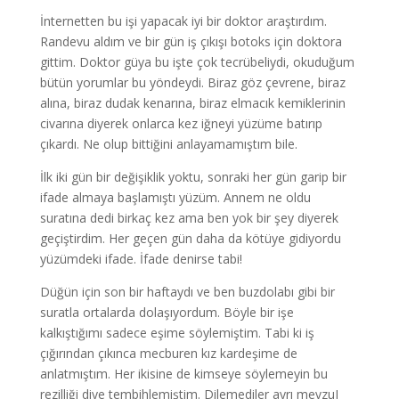
İnternetten bu işi yapacak iyi bir doktor araştırdım.
Randevu aldım ve bir gün iş çıkışı botoks için doktora
gittim. Doktor güya bu işte çok tecrübeliydi, okuduğum
bütün yorumlar bu yöndeydi. Biraz göz çevrene, biraz
alına, biraz dudak kenarına, biraz elmacık kemiklerinin
civarına diyerek onlarca kez iğneyi yüzüme batırıp
çıkardı. Ne olup bittiğini anlayamamıştım bile.
İlk iki gün bir değişiklik yoktu, sonraki her gün garip bir
ifade almaya başlamıştı yüzüm. Annem ne oldu
suratına dedi birkaç kez ama ben yok bir şey diyerek
geçiştirdim. Her geçen gün daha da kötüye gidiyordu
yüzümdeki ifade. İfade denirse tabi!
Düğün için son bir haftaydı ve ben buzdolabı gibi bir
suratla ortalarda dolaşıyordum. Böyle bir işe
kalkıştığımı sadece eşime söylemiştim. Tabi ki iş
çığırından çıkınca mecburen kız kardeşime de
anlatmıştım. Her ikisine de kimseye söylemeyin bu
rezilliği diye tembihlemiştim. Dilemediler ayrı mevzuJ