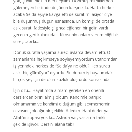
yok, çünkü hiç biri ben değilim. Donmuş mimiklerden
gülemeyen bir ifade düşünün karşınızda. Hatta herkes
acaba Selda eşiyle kavga etti de surat mı asıyor diye
bile düşünmüş düğün esnasında. En komiği de ortada
asık surat ifadesiyle çılgınca eğlenen bir gelin vardı
gecenin geri kalanında… Kimsenin anlam veremediği bir
süreç tabi ki…
Donuk suratla yaşama süreci aylarca devam etti. O
zamanlarda hiç kimseye söyleyemiyordum utancımdan.
İş yerindeki herkes de “Selda’ya ne oldu? Hep suratı
asık, hiç gülmüyor” diyordu. Bu durum iş hayatımdaki
birçok şey için de olumsuzluk oluşturdu sonrasında.
İşin özü… Hayatımda almam gereken en önemli
derslerden birini almış oldum. Kendimle barışık
olmamamın ve kendimi olduğum gibi sevmememin
cezasını çok ağır bir şekilde ödedim. Hani derler ya
Allah’ın sopası yok ki… Aslında var, var ama farklı
şekilde işliyor. Dersini alana tabi!