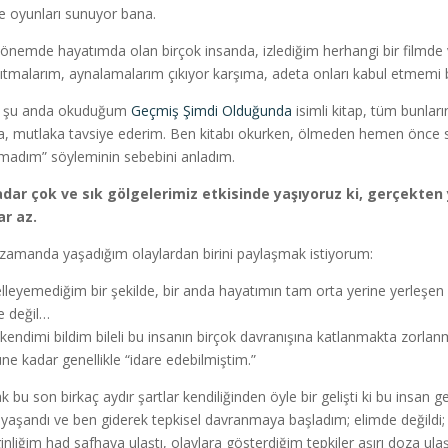
e oyunları sunuyor bana.
önemde hayatımda olan birçok insanda, izlediğim herhangi bir filmde v
ıtmalarım, aynalamalarım çıkıyor karşıma, adeta onları kabul etmemi 
 şu anda okuduğum
Geçmiş Şimdi Olduğunda
isimli kitap, tüm bunları
a, mutlaka tavsiye ederim. Ben kitabı okurken, ölmeden hemen önce s
madım” söyleminin sebebini anladım.
dar çok ve sık gölgelerimiz etkisinde yaşıyoruz ki, gerçekten
r az.
zamanda yaşadığım olaylardan birini paylaşmak istiyorum:
lleyemediğim bir şekilde, bir anda hayatımın tam orta yerine yerleşen b
e değil…
kendimi bildim bileli bu insanın birçok davranışına katlanmakta zorl
ne kadar genellikle “idare edebilmiştim.”
k bu son birkaç aydır şartlar kendiliğinden öyle bir gelişti ki bu insan g
 yaşandı ve ben giderek tepkisel davranmaya başladım; elimde değildi; o
inliğim had safhaya ulaştı, olaylara gösterdiğim tepkiler aşırı doza ulaşt