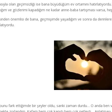
sıyla olan geçimsizliği ise bana büyüdüğüm ev ortamını hatırlatıyord
dığım ve gözlerimi kapadığım ne kadar anne-baba tartışması varsa, heps
inden önemlisi de bana, geçmişimde yaşadığım ve sonra da derinle
latıyordu.
 bunu fark ettiğimde bir şeyler oldu, sanki zaman durdu… O anda ben v
ekte zorlandım. Kafam hem çok karıştı hem çok netleşti… Anlatması