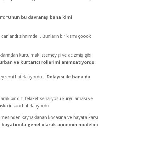
m: “
Onun bu davranışı bana kimi
r canlandı zihnimde… Bunların bir kısmı çoook
larından kurtulmak istemeyişi ve acizmiş gibi
kurban ve kurtarıcı rollerimi anımsatıyordu.
 teyzemi hatırlatıyordu…
Dolayısı ile bana da
narak bir dizi felaket senaryosu kurgulaması ve
şka insanı hatırlatıyordu.
dönüşmesinden kaynaklanan kocasına ve hayata karşı
 hayatımda genel olarak annemin modelini