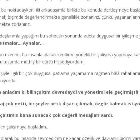
bu noktadayken, iki arkadaşımla birlikte bu konuda dertleşmeye başladı
nel) biçimde değerlendirmekte genellikle zorlanırız, çünkü yaşananların du
ekte zorlanırız.
daşlarımla yaptığım bu sohbetin sonunda adeta duygusal bir iyileşme
sıtmalar… Aynalar…
n üzerine, bu insanla alakalı kendime yönelik bir çalışma yapmaya ka
ultusunda müthiş bir dürtü hissediyordum.
işiyle ilgili bir çok duygusal patlama yaşamama rağmen hâlâ rahatlam
mıyordu.
 anladım ki bilinçaltım devredeydi ve yönetimi ele geçirmişti!
j çok netti, bir şeyler artık dışarı çıkmak, özgür kalmak isti
nçaltımın bana sunacak çok değerli mesajları vardı.
en çalışmaya başladım…
iş olarak bu insanda sevmediğim ne kadar özellik ve davranış biçimi varsa,