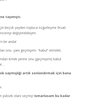
ne taşımıştı.
için birçok şeyden topluca özgürleşme fırsatı
ncereyi değiştirebileyim.
ım bir anda!
lan onu -yani geçmişimi- “kabul” etmekti.
tımdan itmek yerine onu (geçmişimi) kabul
ir…
, yok saymışlığı artık sonlandırmak için bana
r.
en yüksek olanı seçmiş!
Ismarlasam bu kadar