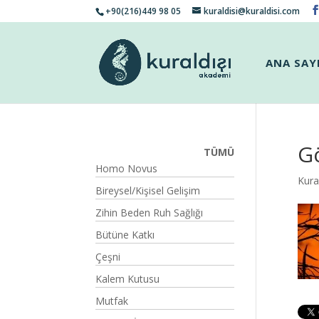
+90(216)449 98 05
kuraldisi@kuraldisi.com
ANA SAY
Gö
TÜMÜ
Homo Novus
Kural
Bireysel/Kişisel Gelişim
Zihin Beden Ruh Sağlığı
Bütüne Katkı
Çeşni
Kalem Kutusu
Mutfak