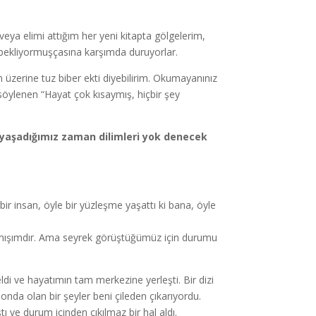
eya elimi attığım her yeni kitapta gölgelerim,
bekliyormuşçasına karşımda duruyorlar.
n üzerine tuz biber ekti diyebilirim. Okumayanınız
öylenen “Hayat çok kısaymış, hiçbir şey
 yaşadığımız zaman dilimleri yok denecek
ir insan, öyle bir yüzleşme yaşattı ki bana, öyle
anmışımdır. Ama seyrek görüştüğümüz için durumu
eldi ve hayatımın tam merkezine yerleşti. Bir dizi
nda olan bir şeyler beni çileden çıkarıyordu.
ı ve durum içinden çıkılmaz bir hal aldı.