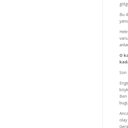
gölg
Bu d
yans
Hele
vars
anla
O ka
kada
Son 
Enge
böyl
Ben 
bugü
Anca
olay
Gerg