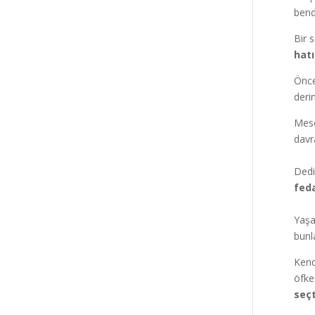
bend
Bir 
hatı
Önce
derin
Mese
davr
Dedi
feda
Yaşa
bunl
Kend
öfke
seçt