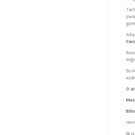
Tam 
(nes
görm
Arka
Yan
Bunu
doğr
Bu k
azal
O an
Mesa
Bili
Hem
İlk 