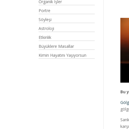
Organik İşler
Portre
Söyleşi
Astroloji
Etkinlik
Büyüklere Masallar
Kimin Hayatını Yaşıyorsun
Bu y
Gölg
gölg
Sank
karş