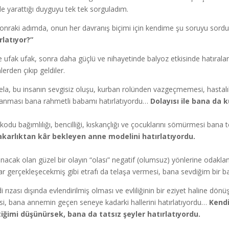
e yarattığı duyguyu tek tek sorguladım.
sonraki adımda, onun her davranış biçimi için kendime şu soruyu sordu
rlatıyor?”
 ufak ufak, sonra daha güçlü ve nihayetinde balyoz etkisinde hatırala
lerden çıkıp geldiler.
la, bu insanın sevgisiz oluşu, kurban rolünden vazgeçmemesi, hastalık
anması bana rahmetli babamı hatırlatıyordu…
Dolayısı ile bana da 
kodu bağımlılığı, bencilliği, kıskançlığı ve çocuklarını sömürmesi bana
karlıktan kâr bekleyen anne modelini hatırlatıyordu.
nacak olan güzel bir olayın “olası” negatif (olumsuz) yönlerine odakla
ar gerçekleşecekmiş gibi etrafı da telaşa vermesi, bana sevdiğim bir ba
i rızası dışında evlendirilmiş olması ve evliliğinin bir eziyet haline 
si, bana annemin geçen seneye kadarki hallerini hatırlatıyordu…
Kendi
iğimi düşünürsek, bana da tatsız şeyler hatırlatıyordu.