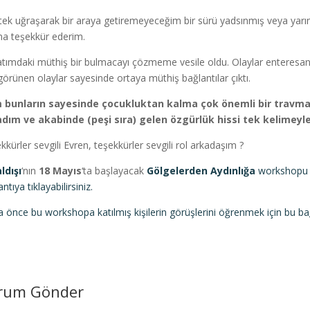
tek uğraşarak bir araya getiremeyeceğim bir sürü yadsınmış veya yarı
na teşekkür ederim.
tımdaki müthiş bir bulmacayı çözmeme vesile oldu. Olaylar enteresan (ilg
 görünen olaylar sayesinde ortaya müthiş bağlantılar çıktı.
 bunların sayesinde çocukluktan kalma çok önemli bir travmam
dım ve akabinde (peşi sıra) gelen özgürlük hissi tek kelimey
kkürler sevgili Evren, teşekkürler sevgili rol arkadaşım ?
ldışı
‘nın
18 Mayıs
‘ta başlayacak
Gölgelerden Aydınlığa
workshopu h
ntıya tıklayabilirsiniz.
 önce bu workshopa katılmış kişilerin görüşlerini öğrenmek için bu bağl
rum Gönder