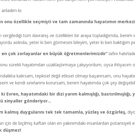
 anladım ki:
n onu özellikle seçmişti ve tam zamanında hayatımın merkezi
 sergilediği tüm davranış ve özellikleri bir araya topladığımda, benim 
yordu aslında, yeter ki ben görmesini bileyim, yeter ki ben baktığım pe
i en çok zorlayanlar en büyük öğretmenlerimizdir”
lafını hatırlad
onu sürekli hayatımdan uzaklaştırmaya çalışıyordum, oysa ihtiyacım o
ındalıkta kalırsam, tepkisel değil etkisel olmayı başarırsam, onu haya
sem ve kendi sınırlarımı korursam, benim hayatımda çok şey değişebil
i ki Evren, hayatımdaki bir dizi yarım kalmışlığı, bastırılmışlığı
ü sinyaller gönderiyor…
m kalmış duygularını tek tek tamamla, yüzleş ve özgürleş,
diyo
n için de biçilmiş kaftan olan en yakınımdaki insanlardan potansiyeli 
k düşmez!