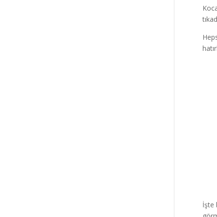
Koca
tıka
Heps
hatır
İşte
görm