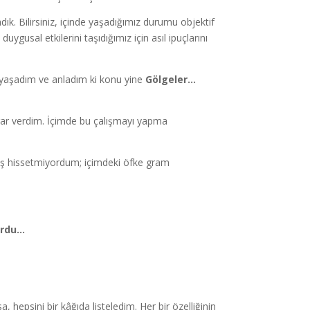
k. Bilirsiniz, içinde yaşadığımız durumu objektif
ygusal etkilerini taşıdığımız için asıl ipuçlarını
 yaşadım ve anladım ki konu yine
Gölgeler…
rar verdim. İçimde bu çalışmayı yapma
ış hissetmiyordum; içimdeki öfke gram
yordu…
 hepsini bir kâğıda listeledim. Her bir özelliğinin