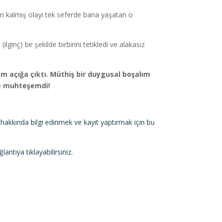
m kalmış olayı tek seferde bana yaşatan o
inç) bir şekilde birbirini tetikledi ve alakasız
 açığa çıktı. Müthiş bir duygusal boşalım
le muhteşemdi!
akkında bilgi edinmek ve kayıt yaptırmak için bu
antıya tıklayabilirsiniz.