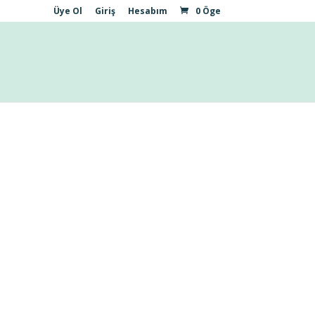
Üye Ol
Giriş
Hesabım
0 Öge