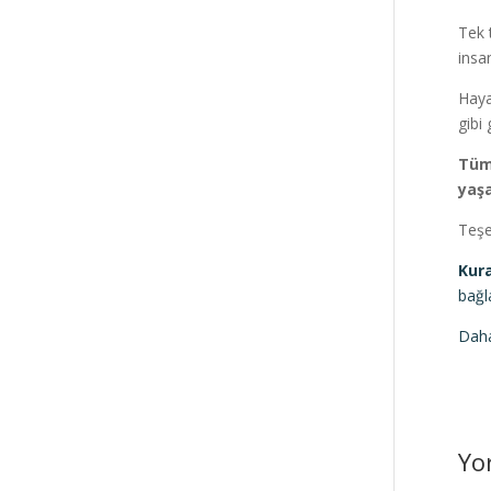
Tek 
insa
Haya
gibi
Tüm
yaşa
Teşe
Kura
bağla
Daha
Yo