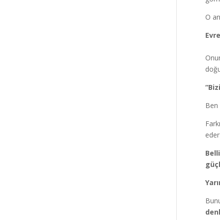
O an
Evre
Onun
doğu
“Biz
Ben 
Fark
eder
Bell
güçl
Yarı
Bunu
den