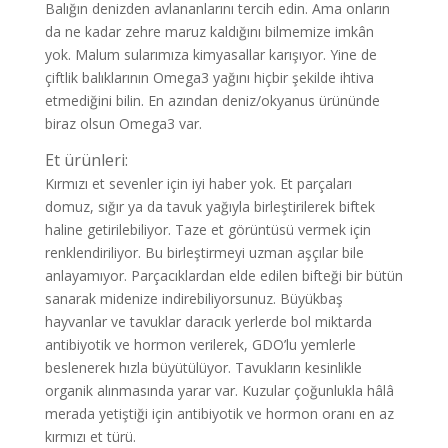
Balığın denizden avlananlarını tercih edin. Ama onların
da ne kadar zehre maruz kaldığını bilmemize imkân
yok. Malum sularımıza kimyasallar karışıyor. Yine de
çiftlik balıklarının Omega3 yağını hiçbir şekilde ihtiva
etmediğini bilin. En azından deniz/okyanus ürününde
biraz olsun Omega3 var.
Et ürünleri:
Kırmızı et sevenler için iyi haber yok. Et parçaları
domuz, sığır ya da tavuk yağıyla birleştirilerek biftek
haline getirilebiliyor. Taze et görüntüsü vermek için
renklendiriliyor. Bu birleştirmeyi uzman aşçılar bile
anlayamıyor. Parçacıklardan elde edilen bifteği bir bütün
sanarak midenize indirebiliyorsunuz. Büyükbaş
hayvanlar ve tavuklar daracık yerlerde bol miktarda
antibiyotik ve hormon verilerek, GDO’lu yemlerle
beslenerek hızla büyütülüyor. Tavukların kesinlikle
organik alınmasında yarar var. Kuzular çoğunlukla hâlâ
merada yetiştiği için antibiyotik ve hormon oranı en az
kırmızı et türü.