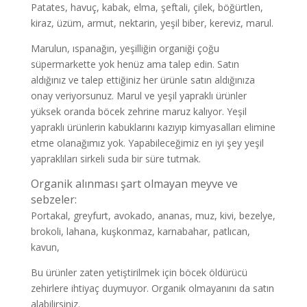
Patates, havuç, kabak, elma, şeftali, çilek, böğürtlen,
kiraz, üzüm, armut, nektarin, yeşil biber, kereviz, marul.
Marulun, ıspanağın, yeşilliğin organiği çoğu
süpermarkette yok henüz ama talep edin. Satın
aldığınız ve talep ettiğiniz her ürünle satın aldığınıza
onay veriyorsunuz. Marul ve yeşil yapraklı ürünler
yüksek oranda böcek zehrine maruz kalıyor. Yeşil
yapraklı ürünlerin kabuklarını kazıyıp kimyasalları elimine
etme olanağımız yok. Yapabileceğimiz en iyi şey yeşil
yapraklıları sirkeli suda bir süre tutmak.
Organik alınması şart olmayan meyve ve
sebzeler:
Portakal, greyfurt, avokado, ananas, muz, kivi, bezelye,
brokoli, lahana, kuşkonmaz, karnabahar, patlıcan,
kavun,
Bu ürünler zaten yetiştirilmek için böcek öldürücü
zehirlere ihtiyaç duymuyor. Organik olmayanını da satın
alabilirsiniz.