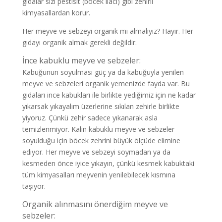
gıdalar sizi pestisit (böcek ilacı) gibi zehirli
kimyasallardan korur.
Her meyve ve sebzeyi organik mi almalıyız? Hayır. Her
gıdayı organik almak gerekli değildir.
İnce kabuklu meyve ve sebzeler:
Kabuğunun soyulması güç ya da kabuğuyla yenilen
meyve ve sebzeleri organik yemenizde fayda var. Bu
gıdaları ince kabukları ile birlikte yediğimiz için ne kadar
yıkarsak yıkayalım üzerlerine sıkılan zehirle birlikte
yiyoruz. Çünkü zehir sadece yıkanarak asla
temizlenmiyor. Kalın kabuklu meyve ve sebzeler
soyulduğu için böcek zehrini büyük ölçüde elimine
ediyor. Her meyve ve sebzeyi soymadan ya da
kesmeden önce iyice yıkayın, çünkü kesmek kabuktaki
tüm kimyasalları meyvenin yenilebilecek kısmına
taşıyor.
Organik alınmasını önerdiğim meyve ve
sebzeler: