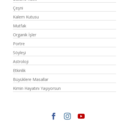
Çeşni
Kalem Kutusu
Mutfak
Organik İşler
Portre
Söyleşi
Astroloji
Etkinlik
Büyüklere Masallar
Kimin Hayatını Yaşıyorsun
Elegant Themes
tarafından tasarlandı. |
WordPress