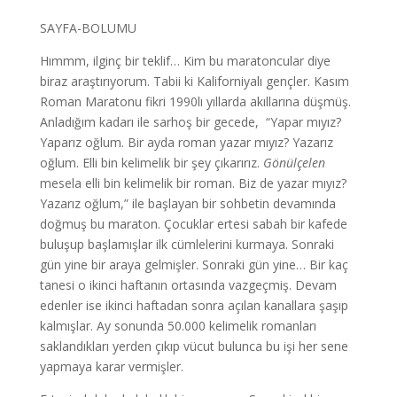
SAYFA-BOLUMU
Hımmm, ilginç bir teklif… Kim bu maratoncular diye
biraz araştırıyorum. Tabii ki Kaliforniyalı gençler. Kasım
Roman Maratonu fikri 1990lı yıllarda akıllarına düşmüş.
Anladığım kadarı ile sarhoş bir gecede, “Yapar mıyız?
Yaparız oğlum. Bir ayda roman yazar mıyız? Yazarız
oğlum. Elli bin kelimelik bir şey çıkarırız.
Gönülçelen
mesela elli bin kelimelik bir roman. Biz de yazar mıyız?
Yazarız oğlum,” ile başlayan bir sohbetin devamında
doğmuş bu maraton. Çocuklar ertesi sabah bir kafede
buluşup başlamışlar ilk cümlelerini kurmaya. Sonraki
gün yine bir araya gelmişler. Sonraki gün yine… Bir kaç
tanesi o ikinci haftanın ortasında vazgeçmiş. Devam
edenler ise ikinci haftadan sonra açılan kanallara şaşıp
kalmışlar. Ay sonunda 50.000 kelimelik romanları
saklandıkları yerden çıkıp vücut bulunca bu işi her sene
yapmaya karar vermişler.