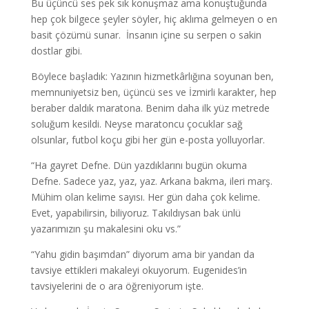
Bu üçüncü ses pek sık konuşmaz ama konuştuğunda
hep çok bilgece şeyler söyler, hiç aklıma gelmeyen o en
basit çözümü sunar. İnsanın içine su serpen o sakin
dostlar gibi.
Böylece başladık: Yazının hizmetkârlığına soyunan ben,
memnuniyetsiz ben, üçüncü ses ve İzmirli karakter, hep
beraber daldık maratona. Benim daha ilk yüz metrede
soluğum kesildi. Neyse maratoncu çocuklar sağ
olsunlar, futbol koçu gibi her gün e-posta yolluyorlar.
“Ha gayret Defne. Dün yazdıklarını bugün okuma
Defne. Sadece yaz, yaz, yaz. Arkana bakma, ileri marş.
Mühim olan kelime sayısı. Her gün daha çok kelime.
Evet, yapabilirsin, biliyoruz. Takıldıysan bak ünlü
yazarımızın şu makalesini oku vs.”
“Yahu gidin başımdan” diyorum ama bir yandan da
tavsiye ettikleri makaleyi okuyorum. Eugenides’in
tavsiyelerini de o ara öğreniyorum işte.