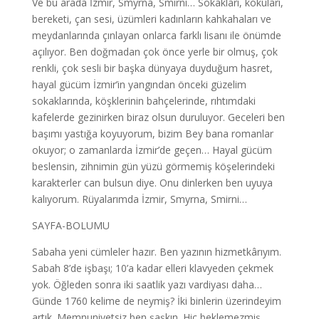
Ve bu arada İzmir, Smyrna, Smirni… Sokakları, kokuları,
bereketi, çan sesi, üzümleri kadınların kahkahaları ve
meydanlarında çınlayan onlarca farklı lisanı ile önümde
açılıyor. Ben doğmadan çok önce yerle bir olmuş, çok
renkli, çok sesli bir başka dünyaya duyduğum hasret,
hayal gücüm İzmir’in yangından önceki güzelim
sokaklarında, köşklerinin bahçelerinde, rıhtımdaki
kafelerde gezinirken biraz olsun duruluyor. Geceleri ben
başımı yastığa koyuyorum, bizim Bey bana romanlar
okuyor; o zamanlarda İzmir’de geçen… Hayal gücüm
beslensin, zihnimin gün yüzü görmemiş köşelerindeki
karakterler can bulsun diye. Onu dinlerken ben uyuya
kalıyorum. Rüyalarımda İzmir, Smyrna, Smirni…
SAYFA-BOLUMU
Sabaha yeni cümleler hazır. Ben yazının hizmetkârıyım.
Sabah 8’de işbaşı; 10’a kadar elleri klavyeden çekmek
yok. Öğleden sonra iki saatlik yazı vardiyası daha…
Günde 1760 kelime de neymiş? İki binlerin üzerindeyim
artık. Memnuniyetsiz ben şaşkın. Hiç beklemezmiş