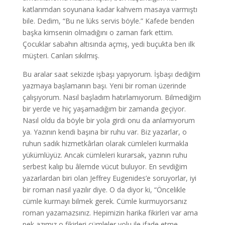
katlarımdan soyunana kadar kahvem masaya varmıştı
bile. Dedim, “Bu ne lüks servis böyle.” Kafede benden
başka kimsenin olmadığını o zaman fark ettim.
Çocuklar sabahın altısında açmış, yedi buçukta ben ilk
müşteri. Canları sıkılmış.
Bu aralar saat sekizde işbaşı yapıyorum. İşbaşı dediğim
yazmaya başlamanın başı. Yeni bir roman üzerinde
çalışıyorum. Nasıl başladım hatırlamıyorum. Bilmediğim
bir yerde ve hiç yaşamadığım bir zamanda geçiyor.
Nasıl oldu da böyle bir yola girdi onu da anlamıyorum
ya. Yazının kendi başına bir ruhu var. Biz yazarlar, o
ruhun sadık hizmetkârları olarak cümleleri kurmakla
yükümlüyüz. Ancak cümleleri kurarsak, yazının ruhu
serbest kalıp bu âlemde vücut buluyor. En sevdiğim
yazarlardan biri olan Jeffrey Eugenides’e soruyorlar, iyi
bir roman nasıl yazılır diye. O da diyor ki, “Öncelikle
cümle kurmayı bilmek gerek. Cümle kurmuyorsanız
roman yazamazsınız. Hepimizin harika fikirleri var ama
pek azımız o fikirleri cümleler yolu ile ifade etme