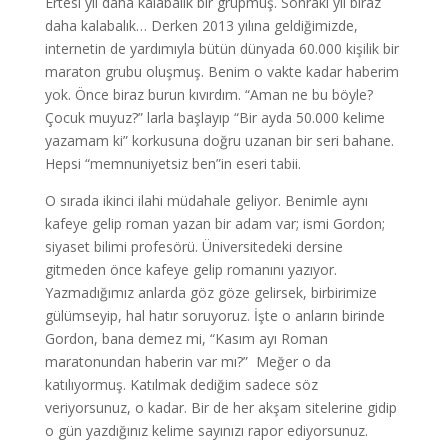
Ertesi yıl daha kalabalık bir grupmuş. Sonraki yıl biraz
daha kalabalık… Derken 2013 yılına geldiğimizde,
internetin de yardımıyla bütün dünyada 60.000 kişilik bir
maraton grubu oluşmuş. Benim o vakte kadar haberim
yok. Önce biraz burun kıvırdım. “Aman ne bu böyle?
Çocuk muyuz?” larla başlayıp “Bir ayda 50.000 kelime
yazamam ki” korkusuna doğru uzanan bir seri bahane.
Hepsi “memnuniyetsiz ben”in eseri tabii.
O sırada ikinci ilahi müdahale geliyor. Benimle aynı
kafeye gelip roman yazan bir adam var; ismi Gordon;
siyaset bilimi profesörü. Üniversitedeki dersine
gitmeden önce kafeye gelip romanını yazıyor.
Yazmadığımız anlarda göz göze gelirsek, birbirimize
gülümseyip, hal hatır soruyoruz. İşte o anların birinde
Gordon, bana demez mi, “Kasım ayı Roman
maratonundan haberin var mı?” Meğer o da
katılıyormuş. Katılmak dediğim sadece söz
veriyorsunuz, o kadar. Bir de her akşam sitelerine gidip
o gün yazdığınız kelime sayınızı rapor ediyorsunuz.