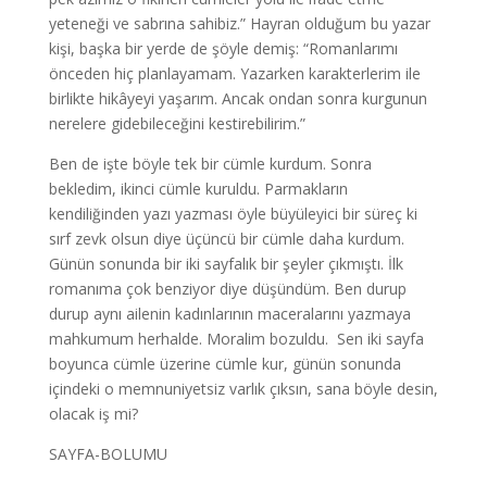
yeteneği ve sabrına sahibiz.” Hayran olduğum bu yazar
kişi, başka bir yerde de şöyle demiş: “Romanlarımı
önceden hiç planlayamam. Yazarken karakterlerim ile
birlikte hikâyeyi yaşarım. Ancak ondan sonra kurgunun
nerelere gidebileceğini kestirebilirim.”
Ben de işte böyle tek bir cümle kurdum. Sonra
bekledim, ikinci cümle kuruldu. Parmakların
kendiliğinden yazı yazması öyle büyüleyici bir süreç ki
sırf zevk olsun diye üçüncü bir cümle daha kurdum.
Günün sonunda bir iki sayfalık bir şeyler çıkmıştı. İlk
romanıma çok benziyor diye düşündüm. Ben durup
durup aynı ailenin kadınlarının maceralarını yazmaya
mahkumum herhalde. Moralim bozuldu. Sen iki sayfa
boyunca cümle üzerine cümle kur, günün sonunda
içindeki o memnuniyetsiz varlık çıksın, sana böyle desin,
olacak iş mi?
SAYFA-BOLUMU