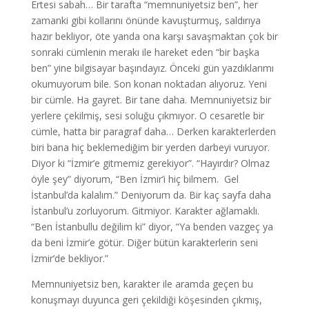
Ertesi sabah… Bir tarafta “memnuniyetsiz ben”, her
zamanki gibi kollarını önünde kavuşturmuş, saldırıya
hazır bekliyor, öte yanda ona karşı savaşmaktan çok bir
sonraki cümlenin merakı ile hareket eden “bir başka
ben” yine bilgisayar başındayız. Önceki gün yazdıklarımı
okumuyorum bile. Son konan noktadan alıyoruz. Yeni
bir cümle. Ha gayret. Bir tane daha. Memnuniyetsiz bir
yerlere çekilmiş, sesi soluğu çıkmıyor. O cesaretle bir
cümle, hatta bir paragraf daha… Derken karakterlerden
biri bana hiç beklemediğim bir yerden darbeyi vuruyor.
Diyor ki “İzmir’e gitmemiz gerekiyor”. “Hayırdır? Olmaz
öyle şey” diyorum, “Ben İzmir’i hiç bilmem. Gel
İstanbul’da kalalım.” Deniyorum da. Bir kaç sayfa daha
İstanbul’u zorluyorum. Gitmiyor. Karakter ağlamaklı.
“Ben İstanbullu değilim ki” diyor, “Ya benden vazgeç ya
da beni İzmir’e götür. Diğer bütün karakterlerin seni
İzmir’de bekliyor.”
Memnuniyetsiz ben, karakter ile aramda geçen bu
konuşmayı duyunca geri çekildiği köşesinden çıkmış,