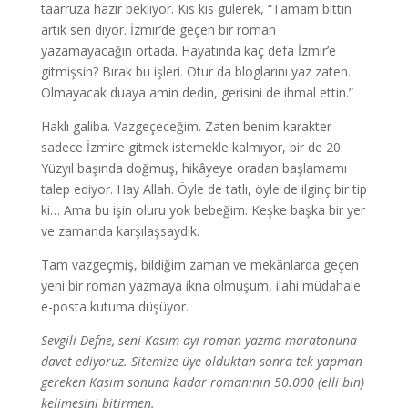
taarruza hazır bekliyor. Kıs kıs gülerek, “Tamam bittin
artık sen diyor. İzmir’de geçen bir roman
yazamayacağın ortada. Hayatında kaç defa İzmir’e
gitmişsin? Bırak bu işleri. Otur da bloglarını yaz zaten.
Olmayacak duaya amin dedin, gerisini de ihmal ettin.”
Haklı galiba. Vazgeçeceğim. Zaten benim karakter
sadece İzmir’e gitmek istemekle kalmıyor, bir de 20.
Yüzyıl başında doğmuş, hikâyeye oradan başlamamı
talep ediyor. Hay Allah. Öyle de tatlı, öyle de ilginç bir tip
ki… Ama bu işin oluru yok bebeğim. Keşke başka bir yer
ve zamanda karşılaşsaydık.
Tam vazgeçmiş, bildiğim zaman ve mekânlarda geçen
yeni bir roman yazmaya ikna olmuşum, ilahi müdahale
e-posta kutuma düşüyor.
Sevgili Defne, seni Kasım ayı roman yazma maratonuna
davet ediyoruz. Sitemize üye olduktan sonra tek yapman
gereken Kasım sonuna kadar romanının 50.000 (elli bin)
kelimesini bitirmen.