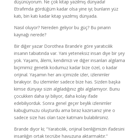
düşünüyorum. Ne çok kitap yazılmış dünyada!
Etrafımda gördüğüm kadar olsa yine iyi; bunların yüz
katı, bin katı kadar kitap yazılmış dünyada.
Nasıl oluyor? Nereden geliyor bu güç? Bu pınarın
kaynağı nerede?
Bir diğer yazar Dorothea Brande’e göre yaratıcılık
insanın tabiatında var. Yani yeteneksiz insan diye bir şey
yok. Yaşamı, âlemi, kendimizi ve diğer insanları algılama
biçimimiz genetik kodumuz kadar bize özel, o kadar
orijinal. Yaşamın her anı içimizde izler, izlenimler
bırakıyor. Bu izleminler sadece bize has. Sizden başka
kimse dünyayı sizin algıladığınız gibi algılamıyor. Bunu
çocukken daha iyi biliyor, daha kolay ifade
edebiliyorduk. Sonra genel geçer beylik izlenimler
kabuğumuzu oluşturdu ama biraz kazırsanız yine o
sadece size has olan taze katmanı bulabilirsiniz.
Brande diyor ki; “Yaratıcılık, orijinal benliğimizin ifadesini
insanlığın ortak tecrübe havuzuna aktarmaktır.”