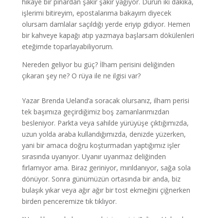
hikâye bir pınardan şakır şakır yağıyor. Durun iki dakika,
işlerimi bitireyim, epostalarıma bakayım diyecek
olursam damlalar saçıldığı yerde eriyip gidiyor. Hemen
bir kahveye kapağı atıp yazmaya başlarsam dökülenleri
eteğimde toparlayabiliyorum.
Nereden geliyor bu güç? İlham perisini deliğinden
çıkaran şey ne? O rüya ile ne ilgisi var?
Yazar Brenda Ueland’a soracak olursanız, ilham perisi
tek başımıza geçirdiğimiz boş zamanlarımızdan
besleniyor. Parkta veya sahilde yürüyüşe çıktığımızda,
uzun yolda araba kullandığımızda, denizde yüzerken,
yani bir amaca doğru koşturmadan yaptığımız işler
sırasında uyanıyor. Uyanır uyanmaz deliğinden
fırlamıyor ama. Biraz geriniyor, mırıldanıyor, sağa sola
dönüyor. Sonra günümüzün ortasında bir anda, biz
bulaşık yıkar veya ağır ağır bir tost ekmeğini çiğnerken
birden penceremize tık tıklıyor.