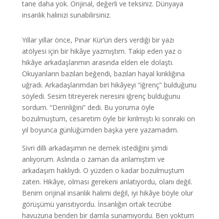
tane daha yok. Orijinal, değerli ve teksiniz. Dünyaya
insanlık halinizi sunabilirsiniz.
Yıllar yıllar önce, Pınar Kür’ün ders verdiği bir yazı
atölyesi için bir hikâye yazmıştım. Takip eden yaz o
hikâye arkadaşlarımın arasında elden ele dolaştı.
Okuyanların bazıları beğendi, bazıları hayal kırıklığına
uğradı. Arkadaşlarımdan biri hikâyeyi “iğrenç” bulduğunu
söyledi. Sesim titreyerek neresini iğrenç bulduğunu
sordum. “Derinliğini” dedi. Bu yoruma öyle
bozulmuştum, cesaretim öyle bir kırılmıştı ki sonraki on
yıl boyunca günlüğümden başka yere yazamadım.
Sivri dilli arkadaşımın ne demek istediğini şimdi
anlıyorum. Aslında o zaman da anlamıştım ve
arkadaşım haklıydı. O yüzden o kadar bozulmuştum
zaten. Hikâye, olması gerekeni anlatıyordu, olanı değil.
Benim orijinal insanlık halimi değil, iyi hikâye böyle olur
görüşümü yansıtıyordu. İnsanlığın ortak tecrübe
havuzuna benden bir damla sunamıyordu. Ben yoktum