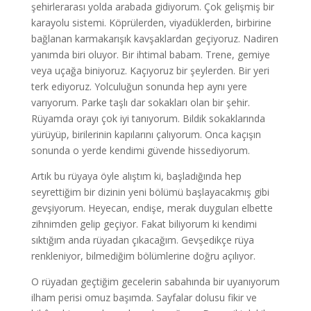
şehirlerarası yolda arabada gidiyorum. Çok gelişmiş bir
karayolu sistemi. Köprülerden, viyadüklerden, birbirine
bağlanan karmakarışık kavşaklardan geçiyoruz. Nadiren
yanımda biri oluyor. Bir ihtimal babam. Trene, gemiye
veya uçağa biniyoruz. Kaçıyoruz bir şeylerden. Bir yeri
terk ediyoruz. Yolculuğun sonunda hep aynı yere
varıyorum. Parke taşlı dar sokakları olan bir şehir.
Rüyamda orayı çok iyi tanıyorum. Bildik sokaklarında
yürüyüp, birilerinin kapılarını çalıyorum. Onca kaçışın
sonunda o yerde kendimi güvende hissediyorum.
Artık bu rüyaya öyle alıştım ki, başladığında hep
seyrettiğim bir dizinin yeni bölümü başlayacakmış gibi
gevşiyorum. Heyecan, endişe, merak duyguları elbette
zihnimden gelip geçiyor. Fakat biliyorum ki kendimi
sıktığım anda rüyadan çıkacağım. Gevşedikçe rüya
renkleniyor, bilmediğim bölümlerine doğru açılıyor.
O rüyadan geçtiğim gecelerin sabahında bir uyanıyorum
ilham perisi omuz başımda. Sayfalar dolusu fikir ve