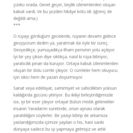
çünkü orada. Genel geçer, beylik izlenimlerden oluşan
kabuk vardı. Ve bu yüzden hikâye kötü idi. (iğrenç de
değildi ama.)
***
O rüyayı gördüğüm gecelerde, rüyanın devamı gelince
gevşiyorum dedim ya, yaratmak da öyle bir süreç.
Gevşedikçe, yumuşadıkça ilham perisinin yolu açılıyor.
İyi bir şey çıksın diye sıktıkça, nasıl ki rüya bitiriyor,
yaratıcılık pınarı da kuruyor. Ortaya kabuk izlenimlerden
oluşan bir dolu cümle çıkıyor. O cümleler hem okuyucu
için sıkıcı hem de yazarı doyurmuyor.
Sanat veya edebiyat, samimiyet ve sahicilikten yoksun
kaldığında gücünü yitiriyor. Bu ikiliyi birleştirdiğimizde
ise, iyi bir eser çıkıyor ortaya! Bütün mistik gelenekler
insanın Yaradan’ın suretinde, onun aynası olarak
yaratıldığını söylerler. Bir yazıyı bitirip de arkamıza
yaslandığımızda içimize yayılan o his, hani sanki
dünyaya sadece bu işi yapmaya gelmişiz ve artık