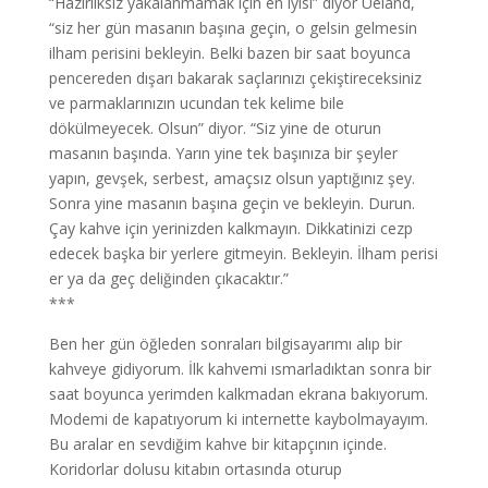
“Hazırlıksız yakalanmamak için en iyisi” diyor Ueland,
“siz her gün masanın başına geçin, o gelsin gelmesin
ilham perisini bekleyin. Belki bazen bir saat boyunca
pencereden dışarı bakarak saçlarınızı çekiştireceksiniz
ve parmaklarınızın ucundan tek kelime bile
dökülmeyecek. Olsun” diyor. “Siz yine de oturun
masanın başında. Yarın yine tek başınıza bir şeyler
yapın, gevşek, serbest, amaçsız olsun yaptığınız şey.
Sonra yine masanın başına geçin ve bekleyin. Durun.
Çay kahve için yerinizden kalkmayın. Dikkatinizi cezp
edecek başka bir yerlere gitmeyin. Bekleyin. İlham perisi
er ya da geç deliğinden çıkacaktır.”
***
Ben her gün öğleden sonraları bilgisayarımı alıp bir
kahveye gidiyorum. İlk kahvemi ısmarladıktan sonra bir
saat boyunca yerimden kalkmadan ekrana bakıyorum.
Modemi de kapatıyorum ki internette kaybolmayayım.
Bu aralar en sevdiğim kahve bir kitapçının içinde.
Koridorlar dolusu kitabın ortasında oturup