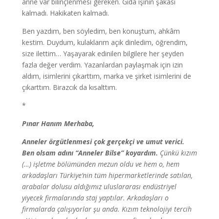
anne var bilinçlenmesi gereken. Gıda işinin şakası
kalmadı. Hakikaten kalmadı.
Ben yazdım, ben söyledim, ben konuştum, ahkâm
kestim. Duydum, kulaklarım açık dinledim, öğrendim,
size ilettim… Yaşayarak edinilen bilgilere her şeyden
fazla değer verdim. Yazanlardan paylaşmak için izin
aldım, isimlerini çıkarttım, marka ve şirket isimlerini de
çıkarttım. Birazcık da kısalttım.
*
Pınar Hanım Merhaba,
Anneler örgütlenmesi çok gerçekçi ve umut verici.
Ben olsam adını “Anneler Bilse” koyardım.
Çünkü kızım
(…) işletme bölümünden mezun oldu ve hem o, hem
arkadaşları Türkiye’nin tüm hipermarketlerinde satılan,
arabalar dolusu aldığımız uluslararası endüstriyel
yiyecek firmalarında staj yaptılar. Arkadaşları o
firmalarda çalışıyorlar şu anda. Kızım teknolojiyi tercih