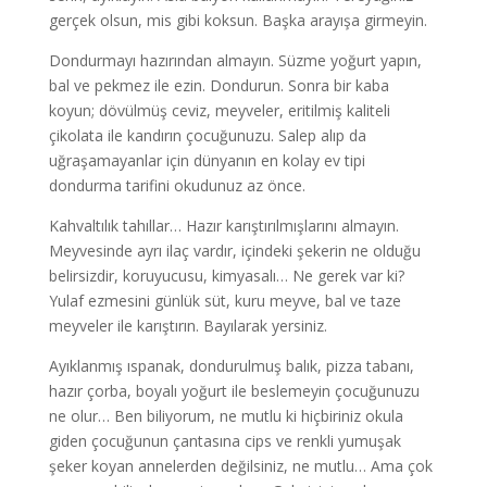
gerçek olsun, mis gibi koksun. Başka arayışa girmeyin.
Dondurmayı hazırından almayın. Süzme yoğurt yapın,
bal ve pekmez ile ezin. Dondurun. Sonra bir kaba
koyun; dövülmüş ceviz, meyveler, eritilmiş kaliteli
çikolata ile kandırın çocuğunuzu. Salep alıp da
uğraşamayanlar için dünyanın en kolay ev tipi
dondurma tarifini okudunuz az önce.
Kahvaltılık tahıllar… Hazır karıştırılmışlarını almayın.
Meyvesinde ayrı ilaç vardır, içindeki şekerin ne olduğu
belirsizdir, koruyucusu, kimyasalı… Ne gerek var ki?
Yulaf ezmesini günlük süt, kuru meyve, bal ve taze
meyveler ile karıştırın. Bayılarak yersiniz.
Ayıklanmış ıspanak, dondurulmuş balık, pizza tabanı,
hazır çorba, boyalı yoğurt ile beslemeyin çocuğunuzu
ne olur… Ben biliyorum, ne mutlu ki hiçbiriniz okula
giden çocuğunun çantasına cips ve renkli yumuşak
şeker koyan annelerden değilsiniz, ne mutlu… Ama çok