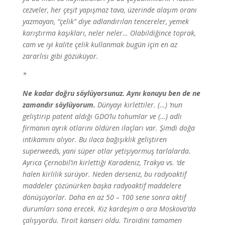
cezveler, her çeşit yapışmaz tava, üzerinde alaşım oranı
yazmayan, “çelik” diye adlandırılan tencereler, yemek
karıştırma kaşıkları, neler neler… Olabildiğince toprak,
cam ve iyi kalite çelik kullanmak bugün için en az
zararlısı gibi gözüküyor.
*
Ne kadar doğru söylüyorsunuz. Aynı konuyu ben de ne
zamandır söylüyorum.
Dünyayı kirlettiler. (…) ‘nun
geliştirip patent aldığı GDO’lu tohumlar ve (…) adlı
firmanın ayrık otlarını öldüren ilaçları var. Şimdi doğa
intikamını alıyor. Bu ilaca bağışıklık geliştiren
superweeds, yani süper otlar yetişiyormuş tarlalarda.
Ayrıca Çernobil’in kirlettiği Karadeniz, Trakya vs. ‘de
halen kirlilik sürüyor. Neden derseniz, bu radyoaktif
maddeler çözünürken başka radyoaktif maddelere
dönüşüyorlar. Daha en az 50 – 100 sene sonra aktif
durumları sona erecek. Kız kardeşim o ara Moskova’da
çalışıyordu. Tiroit kanseri oldu. Tiroidini tamamen