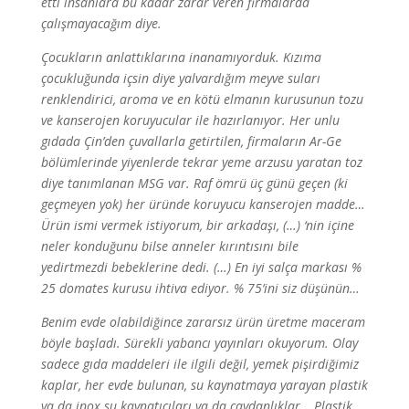
etti insanlara bu kadar zarar veren firmalarda
çalışmayacağım diye.
Çocukların anlattıklarına inanamıyorduk. Kızıma
çocukluğunda içsin diye yalvardığım meyve suları
renklendirici, aroma ve en kötü elmanın kurusunun tozu
ve kanserojen koruyucular ile hazırlanıyor. Her unlu
gıdada Çin’den çuvallarla getirtilen, firmaların Ar-Ge
bölümlerinde yiyenlerde tekrar yeme arzusu yaratan toz
diye tanımlanan MSG var. Raf ömrü üç günü geçen (ki
geçmeyen yok) her üründe koruyucu kanserojen madde…
Ürün ismi vermek istiyorum, bir arkadaşı, (…) ‘nin içine
neler konduğunu bilse anneler kırıntısını bile
yedirtmezdi bebeklerine dedi. (…) En iyi salça markası %
25 domates kurusu ihtiva ediyor. % 75’ini siz düşünün…
Benim evde olabildiğince zararsız ürün üretme maceram
böyle başladı. Sürekli yabancı yayınları okuyorum. Olay
sadece gıda maddeleri ile ilgili değil, yemek pişirdiğimiz
kaplar, her evde bulunan, su kaynatmaya yarayan plastik
ya da inox su kaynatıcıları ya da çaydanlıklar… Plastik