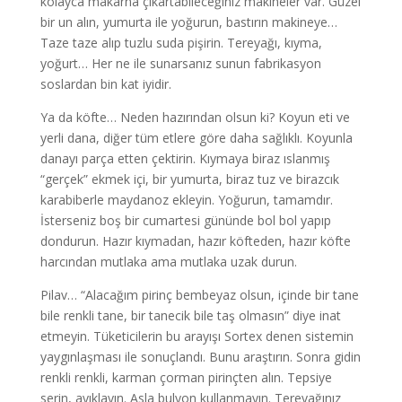
kolayca makarna çıkartabileceğiniz makineler var. Güzel
bir un alın, yumurta ile yoğurun, bastırın makineye…
Taze taze alıp tuzlu suda pişirin. Tereyağı, kıyma,
yoğurt… Her ne ile sunarsanız sunun fabrikasyon
soslardan bin kat iyidir.
Ya da köfte… Neden hazırından olsun ki? Koyun eti ve
yerli dana, diğer tüm etlere göre daha sağlıklı. Koyunla
danayı parça etten çektirin. Kıymaya biraz ıslanmış
“gerçek” ekmek içi, bir yumurta, biraz tuz ve birazcık
karabiberle maydanoz ekleyin. Yoğurun, tamamdır.
İsterseniz boş bir cumartesi gününde bol bol yapıp
dondurun. Hazır kıymadan, hazır köfteden, hazır köfte
harcından mutlaka ama mutlaka uzak durun.
Pilav… “Alacağım pirinç bembeyaz olsun, içinde bir tane
bile renkli tane, bir tanecik bile taş olmasın” diye inat
etmeyin. Tüketicilerin bu arayışı Sortex denen sistemin
yaygınlaşması ile sonuçlandı. Bunu araştırın. Sonra gidin
renkli renkli, karman çorman pirinçten alın. Tepsiye
serin, ayıklayın. Asla bulyon kullanmayın. Tereyağınız