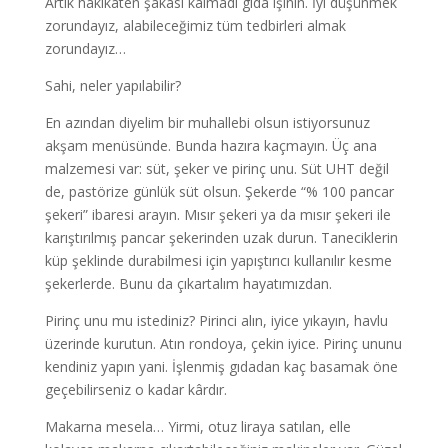
Artık hakikaten şakası kalmadı gıda işinin. İyi düşünmek
zorundayız, alabileceğimiz tüm tedbirleri almak
zorundayız…
Sahi, neler yapılabilir?
En azından diyelim bir muhallebi olsun istiyorsunuz
akşam menüsünde. Bunda hazıra kaçmayın. Üç ana
malzemesi var: süt, şeker ve pirinç unu. Süt UHT değil
de, pastörize günlük süt olsun. Şekerde “% 100 pancar
şekeri” ibaresi arayın. Mısır şekeri ya da mısır şekeri ile
karıştırılmış pancar şekerinden uzak durun. Taneciklerin
küp şeklinde durabilmesi için yapıştırıcı kullanılır kesme
şekerlerde. Bunu da çıkartalım hayatımızdan.
Pirinç unu mu istediniz? Pirinci alın, iyice yıkayın, havlu
üzerinde kurutun. Atın rondoya, çekin iyice. Pirinç ununu
kendiniz yapın yani. İşlenmiş gıdadan kaç basamak öne
geçebilirseniz o kadar kârdır.
Makarna mesela… Yirmi, otuz liraya satılan, elle