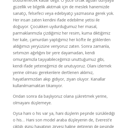
böbürlenecek kadar değil. O yüce ortak ağdan dünyaya
güzellik ve bilgelik akıtmak için de meslek hanemizde
sanatçı, felsefeci veya edebiyatçı yazmasına gerek yok.
Her insan zaten kendini ifade edebilme yetisi ile
doğuyor. Çocukken uydurduğumuz her masal,
parmaklarımızla çizdiğimiz her resim, kuma diktiğimiz
her kale, çamurdan yaptığımız her köfte ile göklerden
aldığımızı yeryüzüne veriyoruz zaten. Sonra zamanla,
sırtımızın ağırlığını bir yere dayamadan, kendi
omurgamızla taşıyabileceğimizi unuttuğumuz gibi,
kendi ifade yeteneğimizi de unutuyoruz. Olanı izlemek
yerine olması gerekenlere dertlenen aklımız,
hayatlarımızdan akıp gidiyor, ziyan oluyor. Kanallar
kullanılmamaktan tıkanıyor.
Ondan sonra da başlıyoruz olana şükretmek yerine,
olmayanı düşlemeye.
Oysa hani o his var ya, hani düşlerin peşinde sürüklediği
o his… Hani son model araba düşleyenin de, Everest’e
çıktığı günü hayatının zirvesi haline getirenin de peşinde