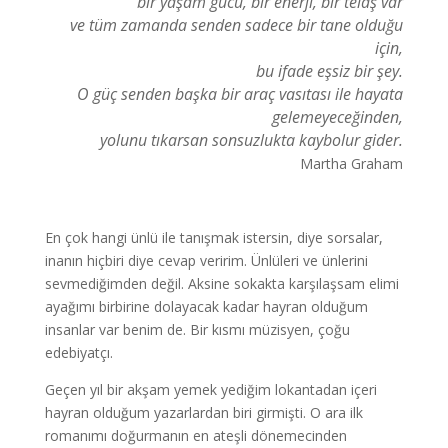
bir yaşam gücü, bir enerji, bir telaş var
ve tüm zamanda senden sadece bir tane olduğu
için,
bu ifade eşsiz bir şey.
O güç senden başka bir araç vasıtası ile hayata
gelemeyeceğinden,
yolunu tıkarsan sonsuzlukta kaybolur gider.
Martha Graham
En çok hangi ünlü ile tanışmak istersin, diye sorsalar,
inanın hiçbiri diye cevap veririm. Ünlüleri ve ünlerini
sevmediğimden değil. Aksine sokakta karşılaşsam elimi
ayağımı birbirine dolayacak kadar hayran olduğum
insanlar var benim de. Bir kısmı müzisyen, çoğu
edebiyatçı.
Geçen yıl bir akşam yemek yediğim lokantadan içeri
hayran olduğum yazarlardan biri girmişti. O ara ilk
romanımı doğurmanın en ateşli dönemecinden