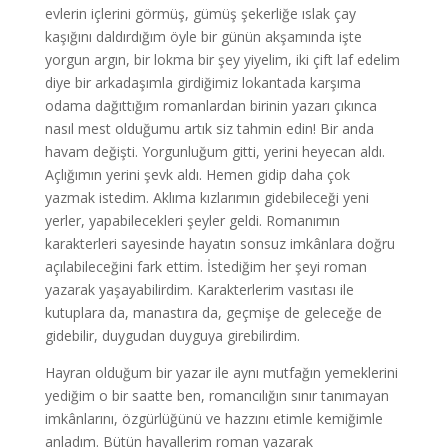
evlerin içlerini görmüş, gümüş şekerliğe ıslak çay
kaşığını daldırdığım öyle bir günün akşamında işte
yorgun argın, bir lokma bir şey yiyelim, iki çift laf edelim
diye bir arkadaşımla girdiğimiz lokantada karşıma
odama dağıttığım romanlardan birinin yazarı çıkınca
nasıl mest olduğumu artık siz tahmin edin! Bir anda
havam değişti. Yorgunluğum gitti, yerini heyecan aldı.
Açlığımın yerini şevk aldı. Hemen gidip daha çok
yazmak istedim. Aklıma kızlarımın gidebileceği yeni
yerler, yapabilecekleri şeyler geldi. Romanımın
karakterleri sayesinde hayatın sonsuz imkânlara doğru
açılabileceğini fark ettim. İstediğim her şeyi roman
yazarak yaşayabilirdim. Karakterlerim vasıtası ile
kutuplara da, manastıra da, geçmişe de geleceğe de
gidebilir, duygudan duyguya girebilirdim.
Hayran olduğum bir yazar ile aynı mutfağın yemeklerini
yediğim o bir saatte ben, romancılığın sınır tanımayan
imkânlarını, özgürlüğünü ve hazzını etimle kemiğimle
anladım. Bütün hayallerim roman yazarak