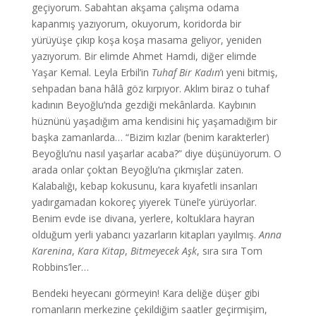
geçiyorum. Sabahtan akşama çalışma odama
kapanmış yazıyorum, okuyorum, koridorda bir
yürüyüşe çıkıp koşa koşa masama geliyor, yeniden
yazıyorum. Bir elimde Ahmet Hamdi, diğer elimde
Yaşar Kemal. Leyla Erbil’in
Tuhaf Bir Kadın
’ı yeni bitmiş,
sehpadan bana hâlâ göz kırpıyor. Aklım biraz o tuhaf
kadının Beyoğlu’nda gezdiği mekânlarda. Kaybının
hüznünü yaşadığım ama kendisini hiç yaşamadığım bir
başka zamanlarda… “Bizim kızlar (benim karakterler)
Beyoğlu’nu nasıl yaşarlar acaba?” diye düşünüyorum. O
arada onlar çoktan Beyoğlu’na çıkmışlar zaten.
Kalabalığı, kebap kokusunu, kara kıyafetli insanları
yadırgamadan kokoreç yiyerek Tünel’e yürüyorlar.
Benim evde ise divana, yerlere, koltuklara hayran
olduğum yerli yabancı yazarların kitapları yayılmış.
Anna
Karenina
,
Kara Kitap
,
Bitmeyecek Aşk
, sıra sıra Tom
Robbins’ler…
Bendeki heyecanı görmeyin! Kara deliğe düşer gibi
romanların merkezine çekildiğim saatler geçirmişim,