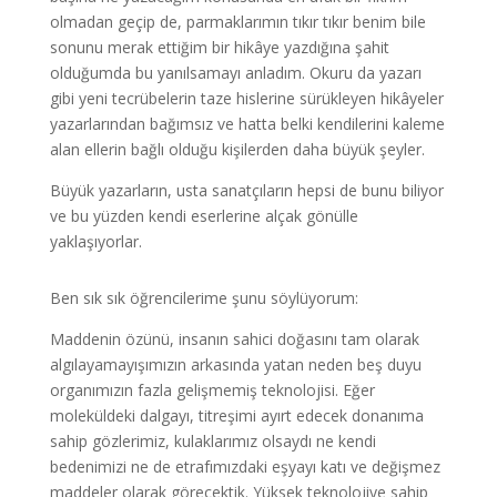
olmadan geçip de, parmaklarımın tıkır tıkır benim bile
sonunu merak ettiğim bir hikâye yazdığına şahit
olduğumda bu yanılsamayı anladım. Okuru da yazarı
gibi yeni tecrübelerin taze hislerine sürükleyen hikâyeler
yazarlarından bağımsız ve hatta belki kendilerini kaleme
alan ellerin bağlı olduğu kişilerden daha büyük şeyler.
Büyük yazarların, usta sanatçıların hepsi de bunu biliyor
ve bu yüzden kendi eserlerine alçak gönülle
yaklaşıyorlar.
Ben sık sık öğrencilerime şunu söylüyorum:
Maddenin özünü, insanın sahici doğasını tam olarak
algılayamayışımızın arkasında yatan neden beş duyu
organımızın fazla gelişmemiş teknolojisi. Eğer
moleküldeki dalgayı, titreşimi ayırt edecek donanıma
sahip gözlerimiz, kulaklarımız olsaydı ne kendi
bedenimizi ne de etrafımızdaki eşyayı katı ve değişmez
maddeler olarak görecektik. Yüksek teknolojiye sahip