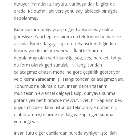
duruyor. Yaradan’a, hayata, varoluşa dair bilgiler de
orada, i-cloud’ın ilahi versiyonu sayılabilecek bir ağda
depolanmış.
Biz insanlar o dalgayı alıp diğer topluma yaymakta
görevliyiz. Yani hepimiz birer cep telefonundan ibaretiz
aslında. İşimiz dalgayı kapıp o frekansı kendiliğinden
bulamayan insanlara sunmak. İlahi i-cloud’da
depolanmış olan veri insanlığa söz, ses, hareket, tat ya
da form olarak geri sunulabilir. Hangi tondan
çalacağımız cihazın modeline göre çeşitlilik gösteriyor
ve o kısmı Yaradan’ın işi. Hangi tondan çalacağımız yani.
Tonumuz ne olursa olsun, insan denen tasarım
mucizesinin evrensel dalgayı kapıp, dünyaya sunma
potansiyeli her birimizde mevcut. Evet, bir kaplanın beş
duyusu bizden daha üstün bir teknolojiyle donanmış
olabilir ama işte bizde de dalgayı kapıp geri sunma
yeteneği var.
İnsan türü diğer canlılardan burada ayrılıyor işte. İlahi