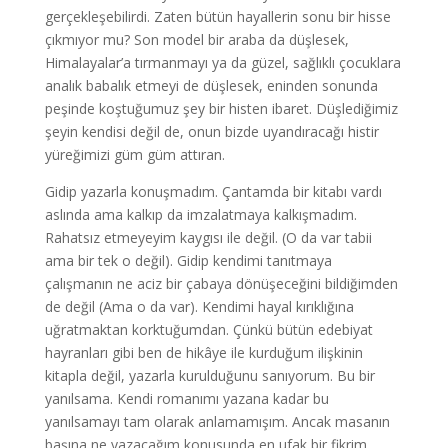
gerçekleşebilirdi. Zaten bütün hayallerin sonu bir hisse
çıkmıyor mu? Son model bir araba da düşlesek,
Himalayalar’a tırmanmayı ya da güzel, sağlıklı çocuklara
analık babalık etmeyi de düşlesek, eninden sonunda
peşinde koştuğumuz şey bir histen ibaret. Düşlediğimiz
şeyin kendisi değil de, onun bizde uyandıracağı histir
yüreğimizi güm güm attıran.
Gidip yazarla konuşmadım. Çantamda bir kitabı vardı
aslında ama kalkıp da imzalatmaya kalkışmadım.
Rahatsız etmeyeyim kaygısı ile değil. (O da var tabii
ama bir tek o değil). Gidip kendimi tanıtmaya
çalışmanın ne aciz bir çabaya dönüşeceğini bildiğimden
de değil (Ama o da var). Kendimi hayal kırıklığına
uğratmaktan korktuğumdan. Çünkü bütün edebiyat
hayranları gibi ben de hikâye ile kurduğum ilişkinin
kitapla değil, yazarla kurulduğunu sanıyorum. Bu bir
yanılsama. Kendi romanımı yazana kadar bu
yanılsamayı tam olarak anlamamışım. Ancak masanın
başına ne yazacağım konusunda en ufak bir fikrim